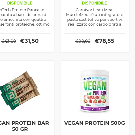
DISPONIBILE
DISPONIBILE
oTech Protein Pancake
Carnivor Lean Meal
parato a base di farina di
MuscleMeds è un integratore
so arricchita con quattro
pasto sostitutivo per sportivi
rse fonti proteiche, ottimo
realizzato con carboidrati a
er cucinare deliziose e
rilascio medio, proteine
nutrienti frittelle
idrolizzate del manzo, creatina
e bcaa ramificati
€
31,50
€
78,55
€
43,00
€
90,00
GAN PROTEIN BAR
VEGAN PROTEIN 500G
50 GR