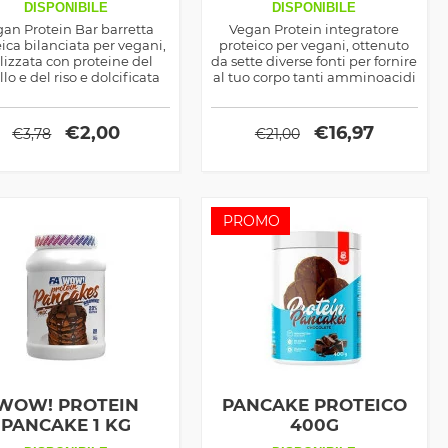
DISPONIBILE
DISPONIBILE
an Protein Bar barretta
Vegan Protein integratore
ica bilanciata per vegani,
proteico per vegani, ottenuto
lizzata con proteine del
da sette diverse fonti per fornire
llo e del riso e dolcificata
al tuo corpo tanti amminoacidi
olioli, ottima per spezzare
essenziali utili per il
la fame negli spuntini
mantenimento e la crescita
muscolare
€
2,00
€
16,97
€
3,78
€
21,00
PROMO
WOW! PROTEIN
PANCAKE PROTEICO
PANCAKE 1 KG
400G