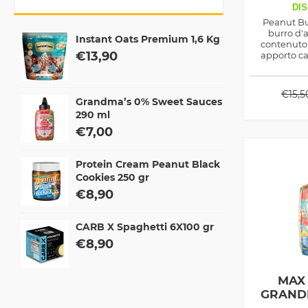
DIS
Peanut Bu
burro d'a
Instant Oats Premium 1,6 Kg
contenuto 
€
13,90
apporto ca
essere util
colazione o 
met
€
15,5
Grandma’s 0% Sweet Sauces
290 ml
€
7,00
Protein Cream Peanut Black
Cookies 250 gr
€
8,90
CARB X Spaghetti 6X100 gr
€
8,90
MAX
GRAND