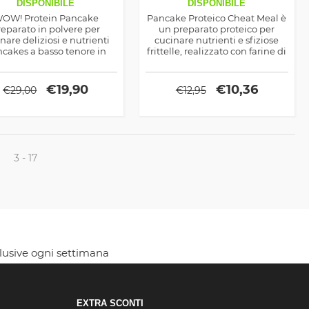
DISPONIBILE
DISPONIBILE
OW! Protein Pancake
Pancake Proteico Cheat Meal è
reparato in polvere per
un preparato proteico per
nare deliziosi e nutrienti
cucinare nutrienti e sfiziose
cakes a basso tenore in
frittelle, realizzato con farine di
i e zuccheri ma elevato in
frumento e avena arricchite di
roteine, ottimo sia per
proteine nobili dal siero, dal
azione che negli spuntini
latte e dall'uovo
€
19,90
€
10,36
€
29,00
€
12,95
pomeridiani
3 - 17
clusive ogni settimana
EXTRA SCONTI