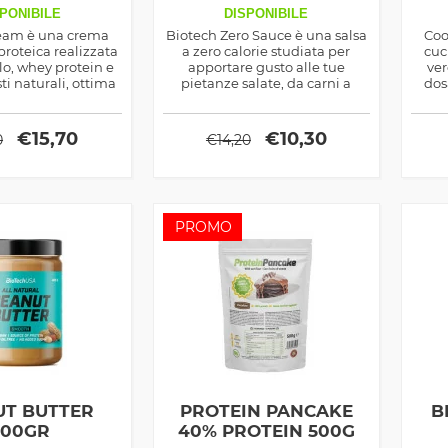
PONIBILE
DISPONIBILE
ream è una crema
Biotech Zero Sauce è una salsa
Coo
roteica realizzata
a zero calorie studiata per
cuc
lo, whey protein e
apportare gusto alle tue
ver
ti naturali, ottima
pietanze salate, da carni a
dos
fiziosi e nutrienti i
verdure e fino ad arrivare a
i spuntini
fantastici panini
anti
s
€
15,70
€
10,30
0
€
14,20
PROMO
UT BUTTER
PROTEIN PANCAKE
B
00GR
40% PROTEIN 500G