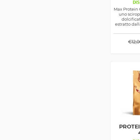
DIS
Max Protein
uno scirop
dolcifica
estratto dall
fornire bu
piet
€
12,
PROTE