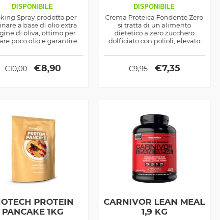
GR
DISPONIBILE
DISPONIBILE
king Spray prodotto per
Crema Proteica Fondente Zero
inare a base di olio extra
si tratta di un alimento
gine di oliva, ottimo per
dietetico a zero zucchero
are poco olio e garantire
dolficiato con polioli, elevato
comunque un'azione
apporto in proteine isolate dal
aderente e ben propagata
siero e dalla soia, include un 6%
ulla padella o sul cibo
di fibra alimentare
€
8,90
€
7,35
€
10,00
€
9,95
IOTECH PROTEIN
CARNIVOR LEAN MEAL
PANCAKE 1KG
1,9 KG