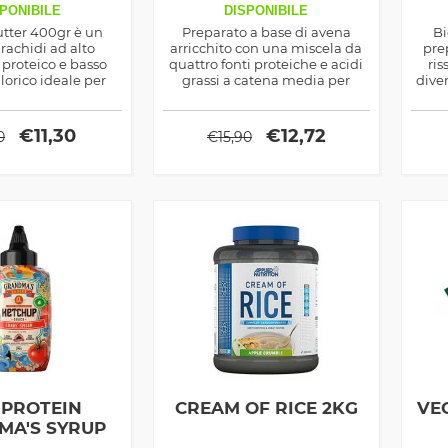
PONIBILE
DISPONIBILE
tter 400gr è un
Preparato a base di avena
Bi
rachidi ad alto
arricchito con una miscela da
pre
proteico e basso
quattro fonti proteiche e acidi
ris
lorico ideale per
grassi a catena media per
dive
izato per la prima
l'energia, ideale in qualsiasi
p
per lo spuntino di
momento della giornata
à giornata
€
11,30
€
12,72
0
€
15,90
 PROTEIN
CREAM OF RICE 2KG
VE
MA'S SYRUP