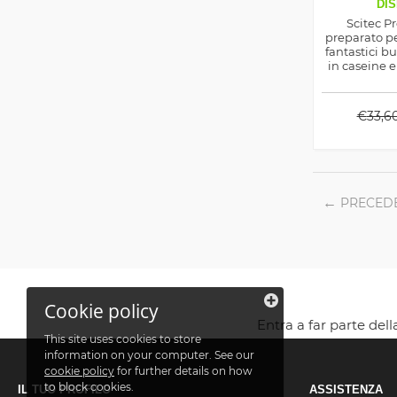
DIS
Scitec P
preparato pe
fantastici bu
in caseine e
un appor
amm
€
33,6
PRECED
Cookie policy
Entra a far parte del
This site uses cookies to store
information on your computer. See our
cookie policy
for further details on how
to block cookies.
IL TUO PROFILO
ASSISTENZA