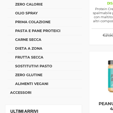
DIS
ZERO CALORIE
Protein C
OLIO SPRAY
spalmabile p
con maltito
altri compos
PRIMA COLAZIONE
per rendere s
tuo
PASTA E PANE PROTEICI
€
21,5
CARNE SECCA
DIETA A ZONA
FRUTTA SECCA
SOSTITUTIVI PASTO
ZERO GLUTINE
ALIMENTI VEGANI
ACCESSORI
PEAN
4
ULTIMI ARRIVI