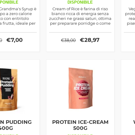
290ML
PONIBILE
DISPONIBILE
 Grandma's Syrup è
Cream of Rice è farina di riso
Veg
po a zero calorie
bianco ricca di energia senza
prote
to con eritritolo
zuccheri ne grassi saturi, ottima
rea
a frutta, ideale per
per preparare porridge o come
pise
on gusto alle tue
base per cucinare pancakes
con p
anze dolci.
nutrienti e deliziosi, la farina è
aromatizzata in due gusti.
€
7,00
€
28,97
00
€
38,00
IN PUDDING
PROTEIN ICE-CREAM
400G
500G