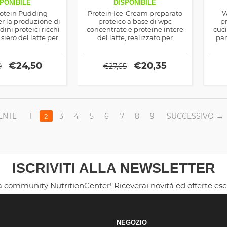
PONIBILE
DISPONIBILE
rotein Pudding
Protein Ice-Cream preparato
W
r la produzione di
proteico a base di wpc
p
dini proteici ricchi
concentrate e proteine intere
cuci
 siero del latte per
del latte, realizzato per
pan
to ottimale di
preparare deliziosi e nutrienti
grass
inoacidi
gelati dietetici
p
col
€
24,50
€
20,35
0
€
27,65
ENTE
1
3
4
5
6
7
8
9
SUCCESSIVO
2
ISCRIVITI ALLA NEWSLETTER
la community NutritionCenter! Riceverai novità ed offerte es
NEGOZIO