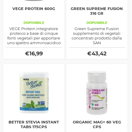
VEGE PROTEIN 600G
GREEN SUPREME FUSION
316 GR
DISPONIBILE
DISPONIBILE
VEGE Protein integratore
Green Supreme Fusion
proteico a base di cinque
supplemento di vegetali
fonti vegetali per apportare
concentrati prodotto dalla
uno spettro amminoacidico
SAN
completo allo scopo di
mantenere o aumentare la
€
16,99
€
43,42
massa, ottimo per vegani
BETTER STEVIA INSTANT
ORGANIC MAG+ 60 VEG
TABS 175CPS
CPS