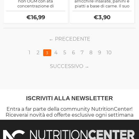
non OGM con ata
arricchire insalate, panini e
concentrazione di
piatti a base di carne. Il suo
amminoacidi adatto a
gusto delicato e la
Vegetariani e Vegani
consistenza morbida la
€
16,99
€
3,90
rendono ideale per ogni
occasione.
PRECEDENTE
1
2
4
5
6
7
8
9
10
3
SUCCESSIVO
ISCRIVITI ALLA NEWSLETTER
Entra a far parte della community NutritionCenter!
Riceverai novità ed offerte esclusive ogni settimana