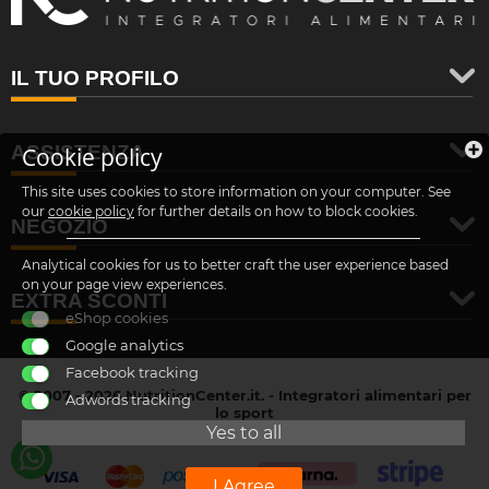
IL TUO PROFILO
ASSISTENZA
Cookie policy
This site uses cookies to store information on your computer. See
our
cookie policy
for further details on how to block cookies.
NEGOZIO
Analytical cookies for us to better craft the user experience based
on your page view experiences.
EXTRA SCONTI
eShop cookies
Google analytics
Facebook tracking
© 2007 - 2026 NutritionCenter.it. - Integratori alimentari per
Adwords tracking
lo sport
customer@nutritioncenter.it
Yes to all
- Cif: B-70838362
I Agree