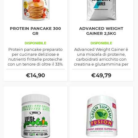
PROTEIN PANCAKE 300
ADVANCED WEIGHT
GR
GAINER 2,5KG
DISPONIBILE
DISPONIBILE
Protein pancake preparato
Advanced Weight Gainer è
per cucinare deliziose e
una miscela di proteine,
nutrienti frittelle proteiche
carboidrati arricchito con
con un tenore di oltre il 33%
creatina e glutammina per
di proteine da diverse fonti,
migliorare la prestazione di
realizzato su base di farina di
potenza ed il recupero
€
14,90
€
49,79
frumento