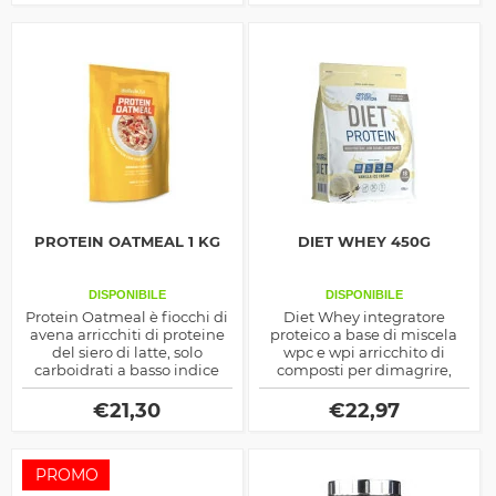
spuntini keto-friendly.
PROTEIN OATMEAL 1 KG
DIET WHEY 450G
DISPONIBILE
DISPONIBILE
Protein Oatmeal è fiocchi di
Diet Whey integratore
avena arricchiti di proteine
proteico a base di miscela
del siero di latte, solo
wpc e wpi arricchito di
carboidrati a basso indice
composti per dimagrire,
glicemico e fibra alimentare
carnitina, cla e te verde,
al 6%, ideale per colazione o
questo prodotto è ottimo
€
21,30
€
22,97
anche negli spuntini
prima e dopo l'allenamento
PROMO