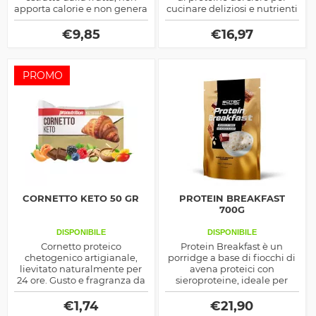
apporta calorie e non genera
cucinare deliziosi e nutrienti
il rilascio di insulina, ha un
pancakes, ottimo per
sapore molto simile a quello
colazione ma anche negli
€
9,85
€
16,97
del normale zucchero
spuntini pomeridiani
PROMO
CORNETTO KETO 50 GR
PROTEIN BREAKFAST
700G
DISPONIBILE
DISPONIBILE
Cornetto proteico
Protein Breakfast è un
chetogenico artigianale,
porridge a base di fiocchi di
lievitato naturalmente per
avena proteici con
24 ore. Gusto e fragranza da
sieroproteine, ideale per
bar con bassi carboidrati e
colazione aggiungendo
senza zuccheri aggiunti.
semplicemente acqua calda
€
1,74
€
21,90
Perfetto per colazioni e
o fredda