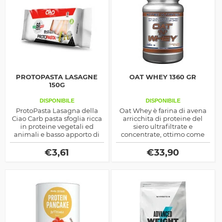
PROTOPASTA LASAGNE
OAT WHEY 1360 GR
150G
DISPONIBILE
DISPONIBILE
ProtoPasta Lasagna della
Oat Whey è farina di avena
Ciao Carb pasta sfoglia ricca
arricchita di proteine del
in proteine vegetali ed
siero ultrafiltrate e
animali e basso apporto di
concentrate, ottimo come
carboidrati, ideale in fase di
spuntino sostitutivo ma
definizione muscolare o
anche per colazione,
€
3,61
€
33,90
dieta ipocalorica.
apporta fibra e altri nutrienti