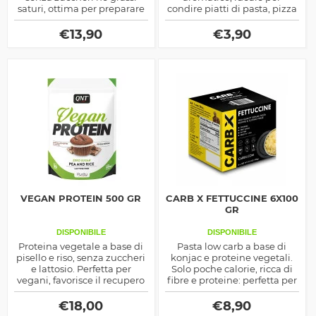
saturi, ottima per preparare
condire piatti di pasta, pizza
porridge o come base per
o insalate. Dona un sapore
cucinare pancakes nutrienti
autentico e mediterraneo,
€
13,90
€
3,90
e deliziosi. La farina è
arricchendo ogni piatto con
aromatizzata in due gusti
un tocco di freschezza.
VEGAN PROTEIN 500 GR
CARB X FETTUCCINE 6X100
GR
DISPONIBILE
DISPONIBILE
Proteina vegetale a base di
Pasta low carb a base di
pisello e riso, senza zuccheri
konjac e proteine vegetali.
e lattosio. Perfetta per
Solo poche calorie, ricca di
vegani, favorisce il recupero
fibre e proteine: perfetta per
e il mantenimento della
dieta, sport e cucina sana.
massa muscolare. Gusto
€
18,00
€
8,90
Chocolate Muffin, solo 73