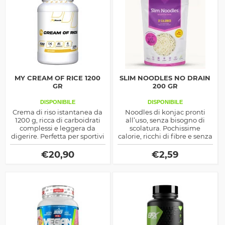
MY CREAM OF RICE 1200
SLIM NOODLES NO DRAIN
GR
200 GR
DISPONIBILE
DISPONIBILE
Crema di riso istantanea da
Noodles di konjac pronti
1200 g, ricca di carboidrati
all’uso, senza bisogno di
complessi e leggera da
scolatura. Pochissime
digerire. Perfetta per sportivi
calorie, ricchi di fibre e senza
e per chi cerca energia
glutine: ideali per diete
costante durante la giornata.
dimagranti e vegane.
€
20,90
€
2,59