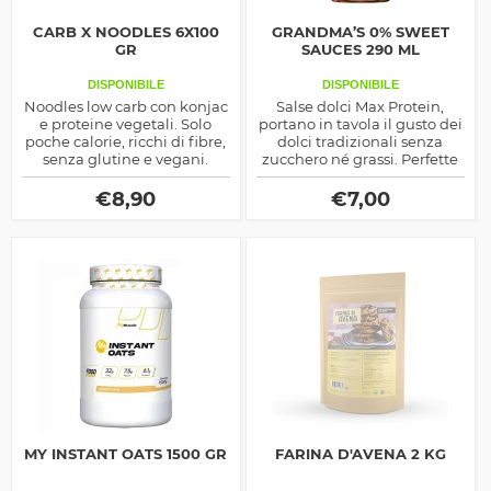
CARB X NOODLES 6X100
GRANDMA’S 0% SWEET
GR
SAUCES 290 ML
DISPONIBILE
DISPONIBILE
Noodles low carb con konjac
Salse dolci Max Protein,
e proteine vegetali. Solo
portano in tavola il gusto dei
poche calorie, ricchi di fibre,
dolci tradizionali senza
senza glutine e vegani.
zucchero né grassi. Perfette
Perfetti per piatti leggeri e
per pancake, porridge,
gustosi.
yogurt e dessert fit.
€
8,90
€
7,00
MY INSTANT OATS 1500 GR
FARINA D'AVENA 2 KG