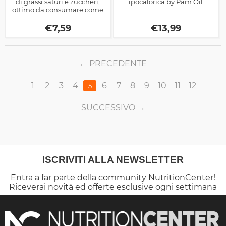
di grassi saturi e zuccheri,
ipocalorica by Pam Oil
ottimo da consumare come
spuntino sia da solo che
come base per cucinare
€
7,59
€
13,99
pancakes
PRECEDENTE
1
2
3
4
6
7
8
9
10
11
12
5
SUCCESSIVO
ISCRIVITI ALLA NEWSLETTER
Entra a far parte della community NutritionCenter!
Riceverai novità ed offerte esclusive ogni settimana