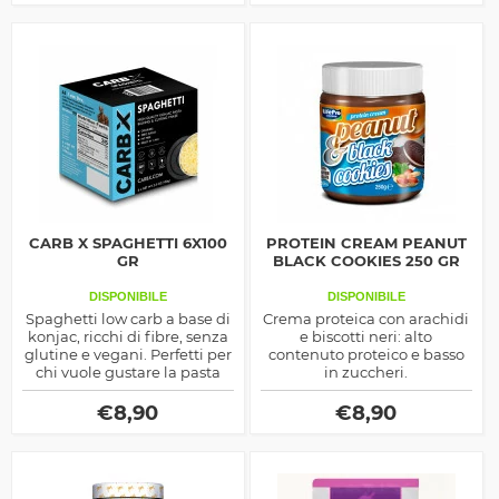
kcal a porzione.
CARB X SPAGHETTI 6X100
PROTEIN CREAM PEANUT
GR
BLACK COOKIES 250 GR
DISPONIBILE
DISPONIBILE
Spaghetti low carb a base di
Crema proteica con arachidi
konjac, ricchi di fibre, senza
e biscotti neri: alto
glutine e vegani. Perfetti per
contenuto proteico e basso
chi vuole gustare la pasta
in zuccheri.
con meno calorie e
carboidrati.
€
8,90
€
8,90