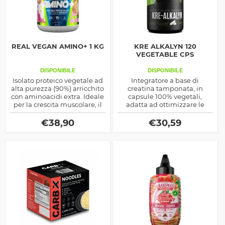
REAL VEGAN AMINO+ 1 KG
KRE ALKALYN 120
VEGETABLE CPS
DISPONIBILE
DISPONIBILE
Isolato proteico vegetale ad
Integratore a base di
alta purezza (90%) arricchito
creatina tamponata, in
con aminoacidi extra. Ideale
capsule 100% vegetali,
per la crescita muscolare, il
adatta ad ottimizzare le
recupero e le diete vegane.
riserve di ATP, miglior effetto
Alta digeribilità, ottima
ergogenico a parità di
€
38,90
€
30,59
solubilità e gusto
dosaggio della normale
eccezionale.
creatina monoidrata.