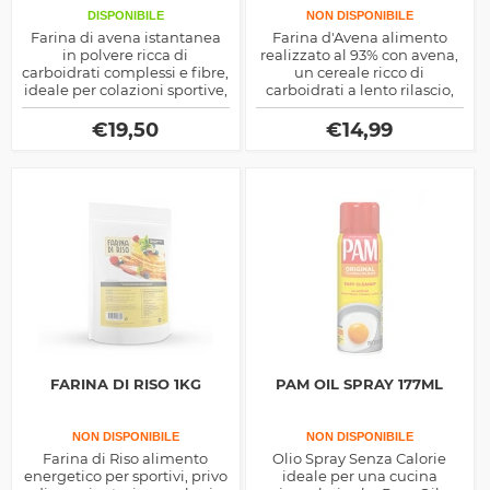
DISPONIBILE
NON DISPONIBILE
Farina di avena istantanea
Farina d'Avena alimento
in polvere ricca di
realizzato al 93% con avena,
carboidrati complessi e fibre,
un cereale ricco di
ideale per colazioni sportive,
carboidrati a lento rilascio,
frullati e snack energetici.
dolcificata con sucralosio e
disponibile in 4 diversi gusti,
€
19,50
€
14,99
ottima per colazione e negli
spuntini
FARINA DI RISO 1KG
PAM OIL SPRAY 177ML
NON DISPONIBILE
NON DISPONIBILE
Farina di Riso alimento
Olio Spray Senza Calorie
energetico per sportivi, privo
ideale per una cucina