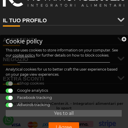
IL TUO PROFILO
ASSISTENZA
Cookie policy
This site uses cookies to store information on your computer. See
our
cookie policy
for further details on how to block cookies.
NEGOZIO
Analytical cookies for us to better craft the user experience based
on your page view experiences.
EXTRA SCONTI
eShop cookies
Google analytics
Facebook tracking
© 2007 - 2026 NutritionCenter.it. - Integratori alimentari per
Adwords tracking
lo sport
customer@nutritioncenter.it
Yes to all
- Cif: B-70838362
I Agree