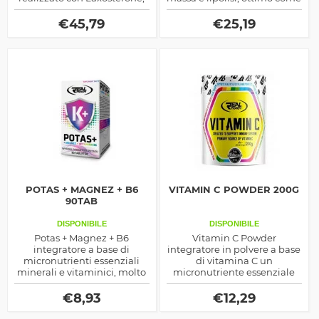
unasorta di composto simil
aiuto anabolico o
ormonale ma di natura
dimagrante. Solo composti
€
45,79
€
25,19
vegetale, agisce
non farmacologici
prettamente
sull'incremento di massa
magra
POTAS + MAGNEZ + B6
VITAMIN C POWDER 200G
90TAB
DISPONIBILE
DISPONIBILE
Potas + Magnez + B6
Vitamin C Powder
integratore a base di
integratore in polvere a base
micronutrienti essenziali
di vitamina C un
minerali e vitaminici, molto
micronutriente essenziale
utile come energetico e per
sia per la salute che per lo
riequilibrare i liquidi nel
sport, ottimo come
€
8,93
€
12,29
corpo
immunostimolante e non
solo