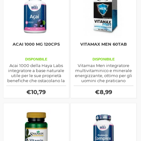
ACAI 1000 MG 120CPS
VITAMAX MEN 60TAB
DISPONIBILE
DISPONIBILE
Acai 1000 della Haya Labs
Vitamax Men integratore
integratore a base naturale
multivitaminico e minerale
utile per le sue proprietà
energizzante, ottimo per gli
benefiche che ostacolano la
uomini che praticano
formazione dei radicali liberi
intense attività sportive,
e aumentano le difese
contiene micronutrienti ed
€
10,79
€
8,99
immunitarie.
estratti vegetali