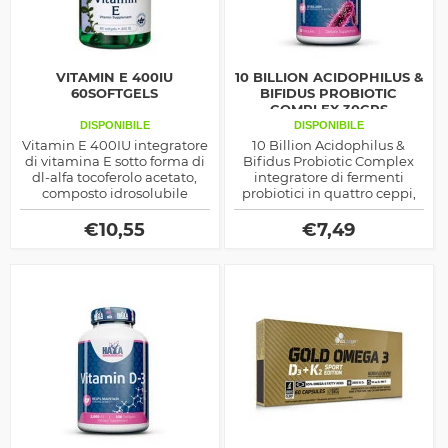
VITAMIN E 400IU
10 BILLION ACIDOPHILUS &
60SOFTGELS
BIFIDUS PROBIOTIC
COMPLEX 30CPS
DISPONIBILE
DISPONIBILE
Vitamin E 400IU integratore
10 Billion Acidophilus &
di vitamina E sotto forma di
Bifidus Probiotic Complex
dl-alfa tocoferolo acetato,
integratore di fermenti
composto idrosolubile
probiotici in quattro ceppi,
ottimo per diminuire lo
ottimo per il sistema
stress ossidativo da radicali
immunitario e per la
€
10,55
€
7,49
liberi
funzionalità digestiva