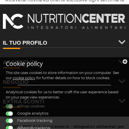
IL TUO PROFILO
ASSISTENZA
Cookie policy
This site uses cookies to store information on your computer. See
our
cookie policy
for further details on how to block cookies.
NEGOZIO
Analytical cookies for us to better craft the user experience based
on your page view experiences.
EXTRA SCONTI
eShop cookies
Google analytics
Facebook tracking
© 2007 - 2026 NutritionCenter.it. - Integratori alimentari per
Adwords tracking