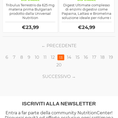
Tribulus Terrestris da 625 mg
Digest Ultimate complesso
materia prima Bulgarian
di enzimi digestivi come
prodotto dalla Universal
Papaina, Lattasi e Bromelina
Nutrition
soluzione ideale per ridurre i
problemi o disturbi legati
alla cattiva digestione
€
23,99
€
24,99
PRECEDENTE
6
7
8
9
10
11
12
14
15
16
17
18
19
13
20
SUCCESSIVO
ISCRIVITI ALLA NEWSLETTER
Entra a far parte della community NutritionCenter!
Riceverai novità ed offerte esclusive ogni settimana