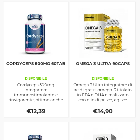
CORDYCEPS 500MG 60TAB
OMEGA 3 ULTRA 90CAPS
DISPONIBILE
DISPONIBILE
Cordyceps 500mg
Omega 3 Ultra integratore di
integratore
acidi grassi omega-3 titolato
immunostimolante e
in EPA e DHA e realizzato
rinvigorente, ottimo anche
con olio di pesce, agisce
per sostenere la funzionalità
come antiossidante,
epatica ed in generale il
energetico e di sostegno
€
12,39
€
14,90
benessere del corpo
benefico per l'organismo