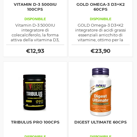
VITAMIN D-3 5000IU
GOLD OMEGA-3 D3+K2
100CPS
60CPS
DISPONIBILE
DISPONIBILE
Vitamin D-3 5000IU
GOLD Omega-3 D3+K2
integratore di
integratore di acidi grassi
colecalciferolo, la forma
essenziali arricchito di
attiva della vitamina D3,
vitamine, ottimo per la
utile come stimolo al rilascio
salute del corpo ma anche
del testosterone ed anche
come supporto sportivo
€
12,93
€
23,90
per aiutare l'assorbimento
del calcio nelle ossa
TRIBULUS PRO 100CPS
DIGEST ULTIMATE 60CPS
DISPONIBILE
DISPONIBILE