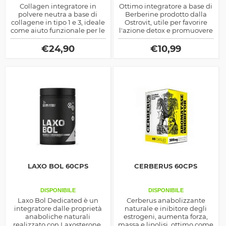
Collagen integratore in
Ottimo integratore a base di
polvere neutra a base di
Berberine prodotto dalla
collagene in tipo 1 e 3, ideale
Ostrovit, utile per favorire
come aiuto funzionale per le
l'azione detox e promuovere
articolazioni ma anche per
il benessere fisico
determinare un effetto
€
24,90
€
10,99
antiage
LAXO BOL 60CPS
CERBERUS 60CPS
DISPONIBILE
DISPONIBILE
Laxo Bol Dedicated è un
Cerberus anabolizzante
integratore dalle proprietà
naturale e inibitore degli
anaboliche naturali
estrogeni, aumenta forza,
realizzato con Laxosterone,
massa e lipolisi, ottimo come