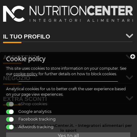
IL TUO PROFILO
ASSISTENZA
Cookie policy
This site uses cookies to store information on your computer. See
our
cookie policy
for further details on how to block cookies.
NEGOZIO
Analytical cookies for us to better craft the user experience based
on your page view experiences.
EXTRA SCONTI
eShop cookies
Google analytics
Facebook tracking
© 2007 - 2026 NutritionCenter.it. - Integratori alimentari per
Adwords tracking
lo sport
customer@nutritioncenter.it
Yes to all
- Cif: B-70838362