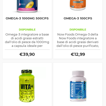
OMEGA-3 1000MG 500CPS
OMEGA-3 100CPS
DISPONIBILE
DISPONIBILE
Omega-3 integratore a base
Now Foods Omega-3 della
di acidi grassi estratti
Now Foods integratore a
dall'olio di pesce da 1000mg
base di acidi grassi derivati
a capsula ideale per
dall'olio di pesce purificato,
contrastare i radicali liberi
inibisce la formazione dei
prodotto dalla Haya Labs
Radicali Liberi
€
39,90
€
12,99