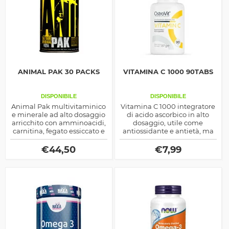
ANIMAL PAK 30 PACKS
VITAMINA C 1000 90TABS
DISPONIBILE
DISPONIBILE
Animal Pak multivitaminico
Vitamina C 1000 integratore
e minerale ad alto dosaggio
di acido ascorbico in alto
arricchito con amminoacidi,
dosaggio, utile come
carnitina, fegato essiccato e
antiossidante e antietà, ma
molti altri estratti vegetali
anche per una serie di effetti
anche adattogeni
riconducibili alla prestanza
€
44,50
€
7,99
fisica