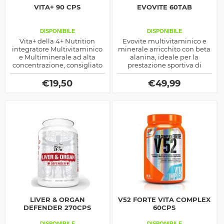
VITA+ 90 CPS
EVOVITE 60TAB
DISPONIBILE
DISPONIBILE
Vita+ della 4+ Nutrition
Evovite multivitaminico e
integratore Multivitaminico
minerale arricchito con beta
e Multiminerale ad alta
alanina, ideale per la
concentrazione, consigliato
prestazione sportiva di
per apportare tutti i
potenza, fornisce tutti i
macronutrienti utili
micronutrienti essenziali per
€
19,50
€
49,99
all'organismo
il corpo
LIVER & ORGAN
V52 FORTE VITA COMPLEX
DEFENDER 270CPS
60CPS
DISPONIBILE
DISPONIBILE