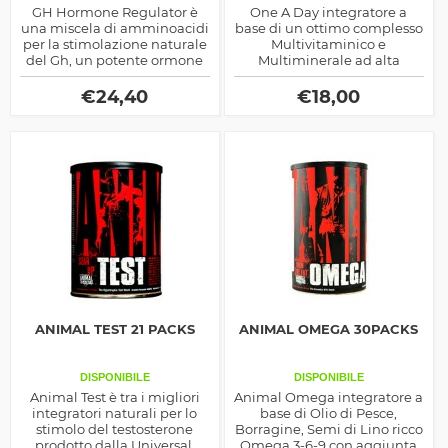
GH Hormone Regulator è
One A Day integratore a
una miscela di amminoacidi
base di un ottimo complesso
per la stimolazione naturale
Multivitaminico e
del Gh, un potente ormone
Multiminerale ad alta
anabolico e lipolitico, ottimo
titolazione in compresse by
in massa e definizione
Biotech Usa
€
24,40
€
18,00
ANIMAL TEST 21 PACKS
ANIMAL OMEGA 30PACKS
DISPONIBILE
DISPONIBILE
Animal Test è tra i migliori
Animal Omega integratore a
integratori naturali per lo
base di Olio di Pesce,
stimolo del testosterone
Borragine, Semi di Lino ricco
prodotto dalla Universal.
Omega 3-6-9 con aggiunta