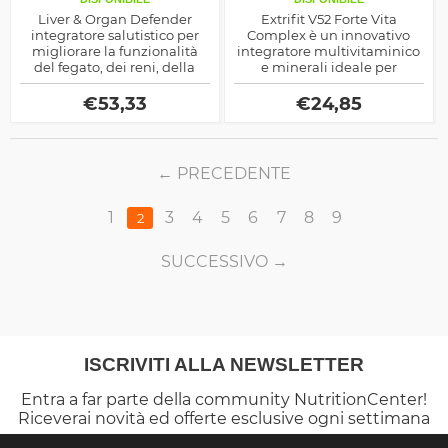
Liver & Organ Defender
Extrifit V52 Forte Vita
integratore salutistico per
Complex è un innovativo
migliorare la funzionalità
integratore multivitaminico
del fegato, dei reni, della
e minerali ideale per
pelle e della prostata,
apportare tutti i
realizzato solo con
micronutrienti di cui
€
53,33
€
24,85
ingredienti naturali
necessita il nostro
organismo.
PRECEDENTE
1
3
4
5
6
7
8
9
2
SUCCESSIVO
ISCRIVITI ALLA NEWSLETTER
Entra a far parte della community NutritionCenter!
Riceverai novità ed offerte esclusive ogni settimana