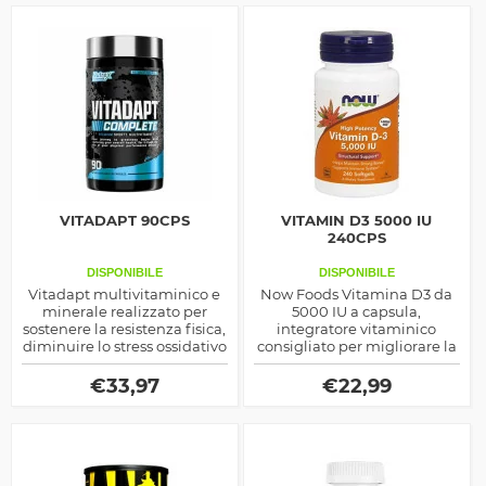
VITADAPT 90CPS
VITAMIN D3 5000 IU
240CPS
DISPONIBILE
DISPONIBILE
Vitadapt multivitaminico e
Now Foods Vitamina D3 da
minerale realizzato per
5000 IU a capsula,
sostenere la resistenza fisica,
integratore vitaminico
diminuire lo stress ossidativo
consigliato per migliorare la
e coadiuvare la prestazione
calcificazione ossea e
sportiva, scopri come agisce
stimolare la produzione
€
33,97
€
22,99
sul tuo metabolismo
naturale del Testosterone