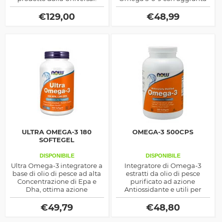
di Carnitina by Universal
Nutrition
€
129,00
€
48,99
ULTRA OMEGA-3 180
OMEGA-3 500CPS
SOFTEGEL
DISPONIBILE
DISPONIBILE
Ultra Omega-3 integratore a
Integratore di Omega-3
base di olio di pesce ad alta
estratti da olio di pesce
Concentrazione di Epa e
purificato ad azione
Dha, ottima azione
Antiossidante e utili per
antiossidante, prodotto dalla
abbassare i livelli nel sangue
Now Foods
by NOW FOODS
€
49,79
€
48,80