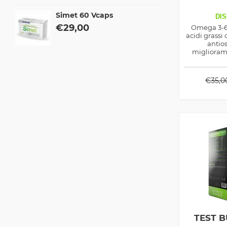
Simet 60 Vcaps
DIS
€
29,00
Omega 3-6-
acidi grassi 
antios
miglioram
lipidemico,
dimagran
i
€
35,0
TEST B