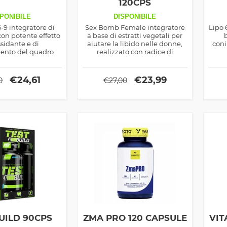
120CPS
PONIBILE
DISPONIBILE
9 integratore di
Sex Bomb Female integratore
Lipo 
con potente effetto
a base di estratti vegetali per
sidante e di
aiutare la libido nelle donne,
coni
ento del quadro
realizzato con radice di
 ideale anche come
ashwagandha e altri composti
dima
te metabolico
per ottimizzare la presenza del
ndiretto
testosterone ormone
€
24,61
€
23,99
0
€
27,00
responsabile del desiderio
sessuale
UILD 90CPS
ZMA PRO 120 CAPSULE
VIT