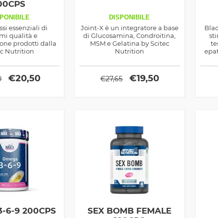
00CPS
PONIBILE
DISPONIBILE
ssi essenziali di
Joint-X è un integratore a base
Blac
imi qualità e
di Glucosamina, Condroitina,
st
one prodotti dalla
MSM e Gelatina by Scitec
te
c Nutrition
Nutrition
epat
os
wor
€
20,50
€
19,50
0
€
27,65
-6-9 200CPS
SEX BOMB FEMALE