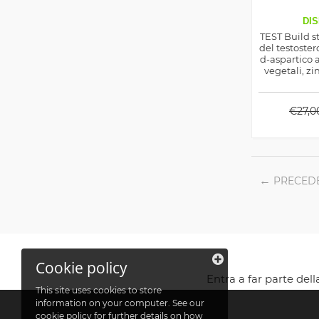
DIS
TEST Build s
del testoster
d-aspartico a
vegetali, zi
aiuta l'iper
anche il d
vigo
€
27,0
PRECED
Cookie policy
Entra a far parte del
This site uses cookies to store
information on your computer. See our
cookie policy
for further details on how