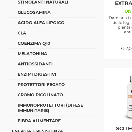
STIMOLANTI NATURALI
EXTRA
DIS
GLUCOSAMINA
Damiana Lea
ACIDO ALFA LIPOICO
delle fog
pianta 
anti
CLA
ipoglicemizz
alla libi
COENZIMA Q10
utilizzo sa
€
12,0
s
MELATONINA
ANTIOSSIDANTI
ENZIMI DIGESTIVI
PROTETTORI FEGATO
CROMO PICOLINATO
IMMUNOPROTETTORI (DIFESE
IMMUNITARIE)
FIBRA ALIMENTARE
SCIT
ENERGIA E RESISTENZA