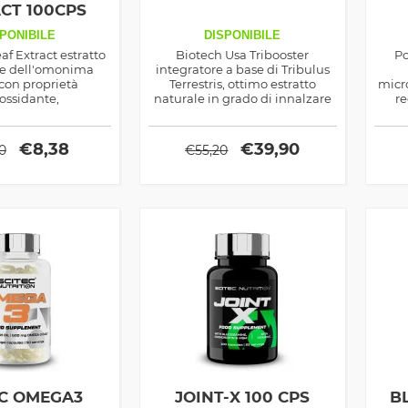
CT 100CPS
PONIBILE
DISPONIBILE
f Extract estratto
Biotech Usa Tribooster
Po
lie dell'omonima
integratore a base di Tribulus
con proprietà
Terrestris, ottimo estratto
micr
ossidante,
naturale in grado di innalzare
re
ante e di sostegno
la produzione endogena del
intr
do, ideale per un
Testosterone
lutistico ma anche
i
€
8,38
€
39,90
0
€
55,20
portivo
EC OMEGA3
JOINT-X 100 CPS
B