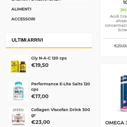
1
ALIMENTI
DIS
Acidi Gra
ACCESSORI
altiss
concentrazi
Scite
ULTIMI ARRIVI
€
29,0
Gly N-A-C 120 cps
€
19,50
Performance E-Lite Salts 120
cps
€
17,00
Collagen Viscofan Drink 300
gr
€
23,00
OMEGA 3