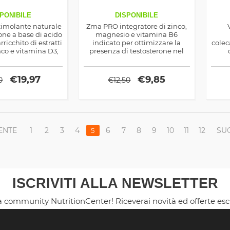
PONIBILE
DISPONIBILE
timolante naturale
Zma PRO integratore di zinco,
one a base di acido
magnesio e vitamina B6
rricchito di estratti
indicato per ottimizzare la
colec
nco e vitamina D3,
presenza di testosterone nel
trofia muscolare ma
sangue e aiutare i risultati di
l'ass
imagrimento ed il
aumento della massa e vigore
re sessuale
maschile
rinv
€
19,97
€
9,85
0
€
12,50
la
ENTE
1
2
3
4
6
7
8
9
10
11
12
SU
5
ISCRIVITI ALLA NEWSLETTER
la community NutritionCenter! Riceverai novità ed offerte es