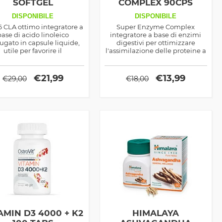
SOFTGEL
COMPLEX 90CPS
DISPONIBILE
DISPONIBILE
6 CLA ottimo integratore a
Super Enzyme Complex
base di acido linoleico
integratore a base di enzimi
ugato in capsule liquide,
digestivi per ottimizzare
utile per favorire il
l'assimilazione delle proteine a
grimento, prodotto dalla
base di estratti vegetali,
Nutrex.
prodotto dalla Haya Labs
€
21,99
€
13,99
€
29,00
€
18,00
AMIN D3 4000 + K2
HIMALAYA