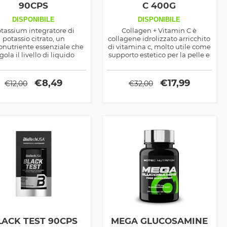
90CPS
C 400G
DISPONIBILE
DISPONIBILE
tassium integratore di
Collagen + Vitamin C è
potassio citrato, un
collagene idrolizzato arricchito
onutriente essenziale che
di vitamina c, molto utile come
gola il livello di liquido
supporto estetico per la pelle e
acellulare e la contrazione
funzionale per tutti i tessuti
muscolare, è quindi
connettivi
mportante nello sport
€
8,49
€
17,99
€
12,00
€
32,00
LACK TEST 90CPS
MEGA GLUCOSAMINE