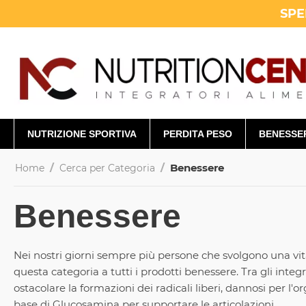
SPE
NUTRIZIONE SPORTIVA
PERDITA PESO
BENESSE
/
/
Benessere
Home
Cerca per Categoria
Benessere
Nei nostri giorni sempre più persone che svolgono una vit
questa categoria a tutti i prodotti benessere. Tra gli inte
ostacolare la formazioni dei radicali liberi, dannosi per l
base di Glucosamina per supportare le articolazioni.