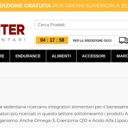
DIZIONE GRATUITA
PER ORDINI SUPERIORI A 39
04
17
57
:
:
PER LA SPEDIZIONE OGGI
RE
ENDURANCE
ALIMENTI
ACCESSORI
MARC
a sedentaria ricercano integratori alimentari per il benesser
gratori più ricercati in questo settore sottolineiamo i prodott
'organismo. Anche Omega-3, Coenzima Q10 e Acido Alfa Lipoico s