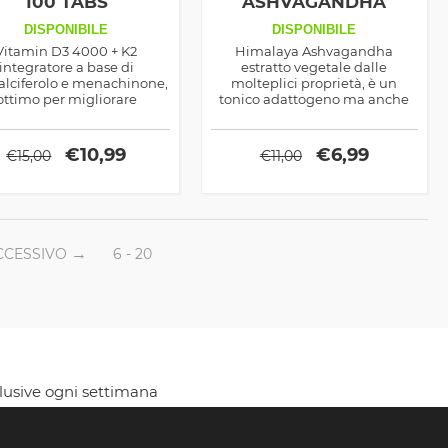
100 TABS
ASHVAGANDHA
60TAB
DISPONIBILE
DISPONIBILE
Vitamin D3 4000 + K2
Himalaya Ashvagandha
integratore a base di
estratto vegetale dalle
alciferolo e menachinone,
molteplici proprietà, è un
ottimo per migliorare
tonico adattogeno ma anche
orbimento del calcio nelle
immunostimolante e
ossa ed anche come
antinfiammatorio naturale,
igorente maschile, inoltre
ideale sia come salutistico che
€
10,99
€
6,99
€
15,00
€
11,00
 D3 è immonostimolante
sportivo
CCESSIVO
6 - 20
clusive ogni settimana