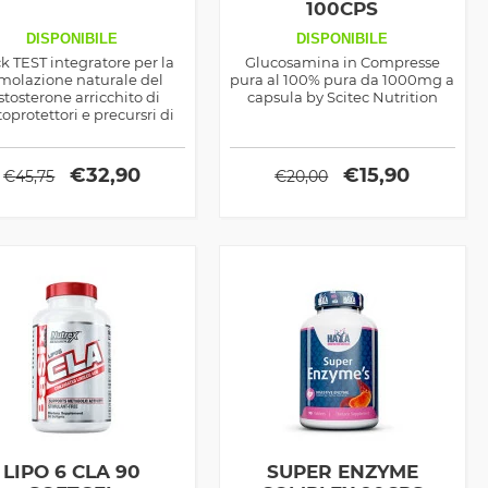
100CPS
DISPONIBILE
DISPONIBILE
k TEST integratore per la
Glucosamina in Compresse
imolazione naturale del
pura al 100% pura da 1000mg a
stosterone arricchito di
capsula by Scitec Nutrition
oprotettori e precursri di
sido nitrico, ottimo pre
kout e prima di dormire
€
32,90
€
15,90
€
45,75
€
20,00
LIPO 6 CLA 90
SUPER ENZYME