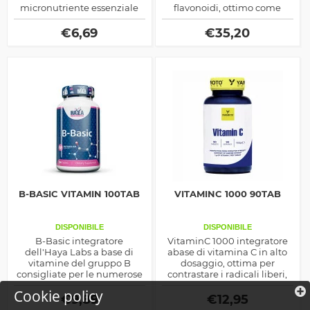
micronutriente essenziale
flavonoidi, ottimo come
utile in molteplici attività
antiossdiante e coadiuvante
metaboliche, il prodotto è
della salute
€
6,69
€
35,20
arricchito di zinco, selenio e
acido folico
B-BASIC VITAMIN 100TAB
VITAMINC 1000 90TAB
DISPONIBILE
DISPONIBILE
B-Basic integratore
VitaminC 1000 integratore
dell'Haya Labs a base di
abase di vitamina C in alto
vitamine del gruppo B
dosaggio, ottima per
consigliate per le numerose
contrastare i radicali liberi,
proprietà benefiche per
sostenere le difese
Cookie policy
l'organismo sia come
immunitarie ed anche la
€
9,89
€
12,95
antiossidante che detox
prestanza fisico sportiva