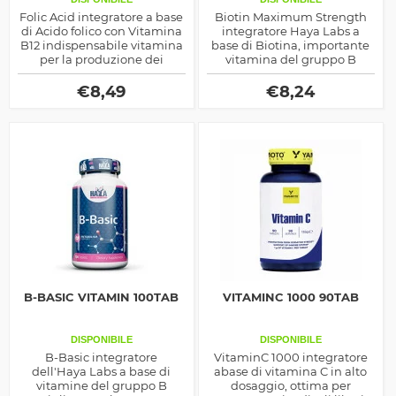
Folic Acid integratore a base
Biotin Maximum Strength
di Acido folico con Vitamina
integratore Haya Labs a
B12 indispensabile vitamina
base di Biotina, importante
per la produzione dei
vitamina del gruppo B
globuli rossi, prodotto
responsabile di numerose
dall'azienda Now Foods
proprietà benefiche per la
€
8,49
€
8,24
pelle, unghie e capelli.
B-BASIC VITAMIN 100TAB
VITAMINC 1000 90TAB
DISPONIBILE
DISPONIBILE
B-Basic integratore
VitaminC 1000 integratore
dell'Haya Labs a base di
abase di vitamina C in alto
vitamine del gruppo B
dosaggio, ottima per