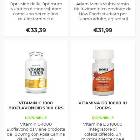
Opti-Men della Optimum
Adam Men's Multivitamin
Nutrition è stato valutato
Multivitaminico prodotto da
come uno dei migliori
Now Foods studiato per
multivitaminici e
l'uomo adulto, agisce sul
multiminerale sul mercato,
benessere e sull'energia del
ricco in antiossidante ed
corpo, arricchito con
€
33,39
€
31,99
enzimi digestivi
composti ergogenici e di
spinta endocrina
VITAMIN C 1000
VITAMINA D3 10000 IU
BIOFLAVONOIDS 100 CPS
120CPS
DISPONIBILE
DISPONIBILE
Vitamin C-1000
Vitamina D3 10000
Bioflavonoids viene prodotta
integratore di
da 1000mg con Rosa Canina
colecalciferolo, un
dalla Biotech USA.
micronutriente che è