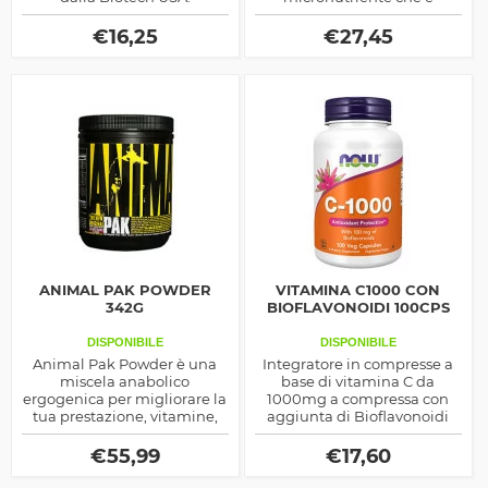
connesso con la forza, la
massa e la spinta endocrina
€
16,25
€
27,45
da testosterone, ideale
anche in fase di definizione
muscolare
ANIMAL PAK POWDER
VITAMINA C1000 CON
342G
BIOFLAVONOIDI 100CPS
DISPONIBILE
DISPONIBILE
Animal Pak Powder è una
Integratore in compresse a
miscela anabolico
base di vitamina C da
ergogenica per migliorare la
1000mg a compressa con
tua prestazione, vitamine,
aggiunta di Bioflavonoidi
minerali, amminoacidi,
naturali, ottimo
energetici e antiossidanti,
antiossidante prodotto dalla
€
55,99
€
17,60
un prodotto veramente
Now Foods
completo