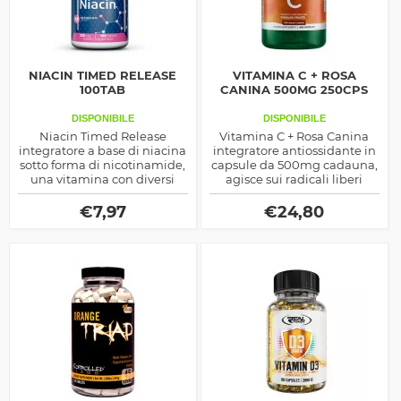
NIACIN TIMED RELEASE
VITAMINA C + ROSA
100TAB
CANINA 500MG 250CPS
DISPONIBILE
DISPONIBILE
Niacin Timed Release
Vitamina C + Rosa Canina
integratore a base di niacina
integratore antiossidante in
sotto forma di nicotinamide,
capsule da 500mg cadauna,
una vitamina con diversi
agisce sui radicali liberi
effetti salutistici e sportivi,
diminuendoli, ma coadiuva
ideale per migliorare
anche una serie di altri
€
7,97
€
24,80
l'assorbimento nutrizionale
effetti salutistici e di ambito
sportivo