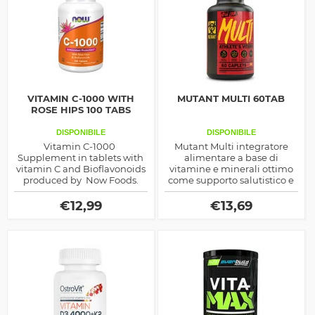
VITAMIN C-1000 WITH
MUTANT MULTI 60TAB
ROSE HIPS 100 TABS
DISPONIBILE
DISPONIBILE
Vitamin C-1000
Mutant Multi integratore
Supplement in tablets with
alimentare a base di
vitamin C and Bioflavonoids
vitamine e minerali ottimo
produced by Now Foods.
come supporto salutistico e
sportivo, arricchito di estratti
vegetali ed enzimi digestivi
€
12,99
€
13,69