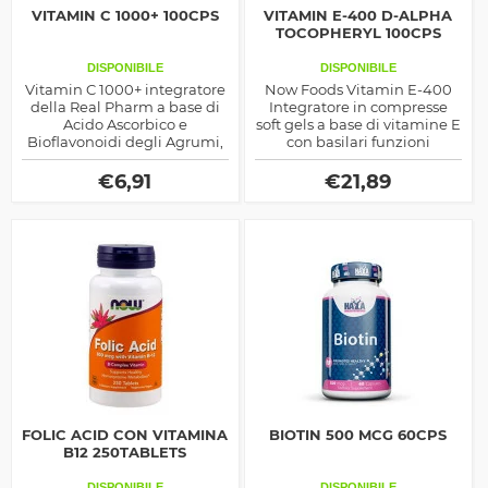
VITAMIN C 1000+ 100CPS
VITAMIN E-400 D-ALPHA
TOCOPHERYL 100CPS
DISPONIBILE
DISPONIBILE
Vitamin C 1000+ integratore
Now Foods Vitamin E-400
della Real Pharm a base di
Integratore in compresse
Acido Ascorbico e
soft gels a base di vitamine E
Bioflavonoidi degli Agrumi,
con basilari funzioni
ideale per contrastare i
antiossidanti, prodotto dalla
radicali liberi e aumentare le
Now Foods
€
6,91
€
21,89
difese immunitarie.
FOLIC ACID CON VITAMINA
BIOTIN 500 MCG 60CPS
B12 250TABLETS
DISPONIBILE
DISPONIBILE