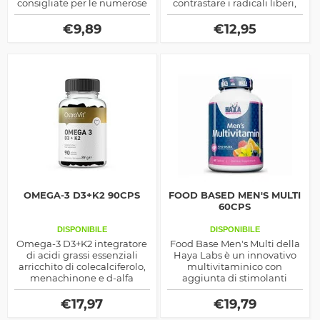
consigliate per le numerose
contrastare i radicali liberi,
proprietà benefiche per
sostenere le difese
l'organismo sia come
immunitarie ed anche la
€
9,89
€
12,95
antiossidante che detox
prestanza fisico sportiva
OMEGA-3 D3+K2 90CPS
FOOD BASED MEN'S MULTI
60CPS
DISPONIBILE
DISPONIBILE
Omega-3 D3+K2 integratore
Food Base Men's Multi della
di acidi grassi essenziali
Haya Labs è un innovativo
arricchito di colecalciferolo,
multivitaminico con
menachinone e d-alfa
aggiunta di stimolanti
toceferolo, ottimo
naturali ed enzimi digestivi
antiossidante ma anche di
per la salute dell'organismo.
€
17,97
€
19,79
sostegno alla densità delle