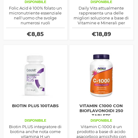
DISPONIBILE
DISPONIBILE
Folic Acid è 100% folato un
Daily Vits attualmente
micronutriente essenziale
rappresenta una delle
nell'uomo che svolge
migliori soluzione a base di
numerosi ruoli
Vitamine e Minerali per
nell'organismo ed è
promuovere il benessere
interessante sia dal punto di
fisico, prodotto dalla Now
€
8,85
€
18,89
vista salutistico che sportivo
Foods
BIOTIN PLUS 100TABS
VITAMIN C1000 CON
BIOFLAVONOIDI 250
TABLETS
DISPONIBILE
DISPONIBILE
Biotin PLUS integratore di
Vitamin C-1000 è un
biotina anche nota come
prodotto a base di acido
vitamina H un
asacorbico arricchito con