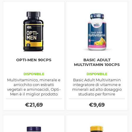
OPTI-MEN 90CPS
BASIC ADULT
MULTIVITAMIN 100CPS
DISPONIBILE
DISPONIBILE
Multivitaminico, minerale e
Basic Adult Multivitamin
arricchito con estratti
integratore di vitamine e
vegetali e aminoacidi, Opti-
minerali ad alto dosaggio
Men è il miglior prodotto
studiato per fornire
della sua categoria, oltre
adeguate quantità di
40 ingredienti
micronutrienti essenziali in
€
21,69
€
9,69
una sola compressa da
assumere al mattino