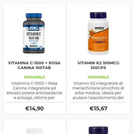
ossa
VITAMINA C-1000 + ROSA
VITAMIN K2 100MCG
CANINA 100TAB
100CPS
DISPONIBILE
DISPONIBILE
Vitamina C-1000 + Rosa
Vitamin K2 integratore di
Canina integratore ad
menachinone arricchito di
elevato potere antiossidante
erba medica, ideale per
e antiage, ottimo per
aiutare l'assorbimento del
contrastare
calcio riducendo le
l'invecchiamento ma anche
possibilità di osteoporosi, ma
€
14,90
€
15,67
per sostenere le difese
indicato anche per
immunitarie e non solo
coadiuvare la salute del
corpo in generale