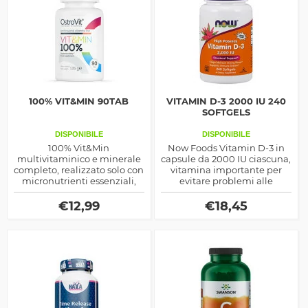
100% VIT&MIN 90TAB
VITAMIN D-3 2000 IU 240
SOFTGELS
DISPONIBILE
DISPONIBILE
100% Vit&Min
Now Foods Vitamin D-3 in
multivitaminico e minerale
capsule da 2000 IU ciascuna,
completo, realizzato solo con
vitamina importante per
micronutrienti essenziali,
evitare problemi alle
ideale per supportare la
articolazione e stimolare la
salute del corpo e la
produzione endogena del
€
12,99
€
18,45
prestanza fisica
Testosterone