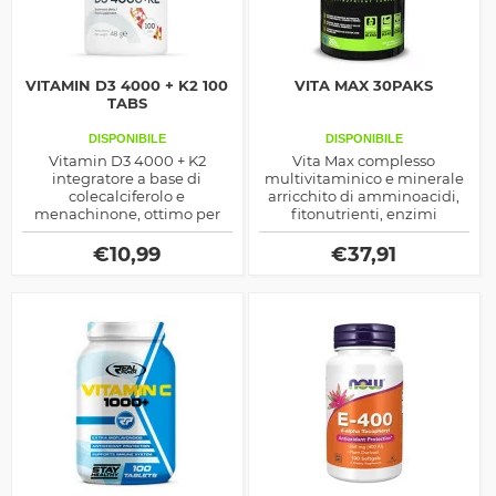
VITAMIN D3 4000 + K2 100
VITA MAX 30PAKS
TABS
DISPONIBILE
DISPONIBILE
Vitamin D3 4000 + K2
Vita Max complesso
integratore a base di
multivitaminico e minerale
colecalciferolo e
arricchito di amminoacidi,
menachinone, ottimo per
fitonutrienti, enzimi
migliorare l'assorbimento
digestivi e altri composti per
del calcio nelle ossa ed
migliorare il benessere del
€
10,99
€
37,91
anche come rinvigorente
corpo e la prestazione fisica,
maschile, inoltre la D3 è
ottimo come supporto
immonostimolante
energetico