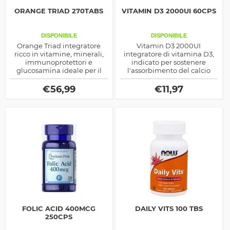
ORANGE TRIAD 270TABS
VITAMIN D3 2000UI 60CPS
DISPONIBILE
DISPONIBILE
Orange Triad integratore
Vitamin D3 2000UI
ricco in vitamine, minerali,
integratore di vitamina D3,
immunoprotettori e
indicato per sostenere
glucosamina ideale per il
l'assorbimento del calcio
benessere fisico e articolare
nelle ossa e nei denti, ottimo
prodotto dalla Controlled
anche come aiuto
€
56,99
€
11,97
Labs
prestazionale
FOLIC ACID 400MCG
DAILY VITS 100 TBS
250CPS