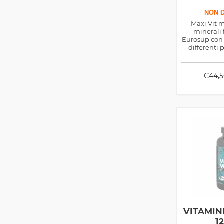
NON D
Maxi Vit m
minerali 
Eurosup con 
differenti 
benes
€
44,
VITAMIN
1