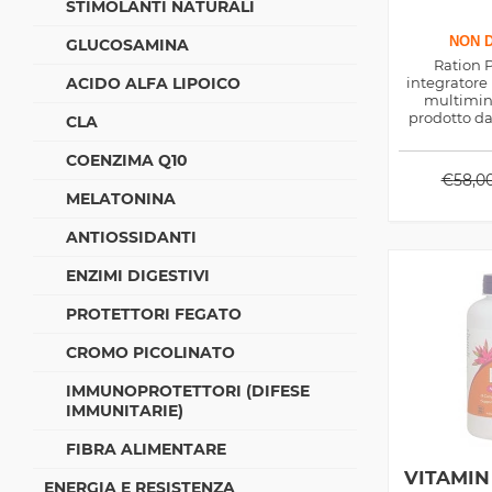
STIMOLANTI NATURALI
NON D
GLUCOSAMINA
Ration P
ACIDO ALFA LIPOICO
integratore
multimine
prodotto da
CLA
per appo
micronutrie
COENZIMA Q10
€
58,0
MELATONINA
ANTIOSSIDANTI
ENZIMI DIGESTIVI
PROTETTORI FEGATO
CROMO PICOLINATO
IMMUNOPROTETTORI (DIFESE
IMMUNITARIE)
FIBRA ALIMENTARE
VITAMIN
ENERGIA E RESISTENZA