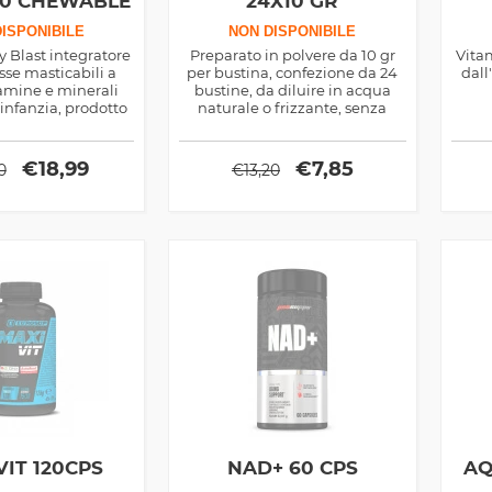
20 CHEWABLE
24X10 GR
ISPONIBILE
NON DISPONIBILE
y Blast integratore
Preparato in polvere da 10 gr
Vita
se masticabili a
per bustina, confezione da 24
dall
tamine e minerali
bustine, da diluire in acqua
'infanzia, prodotto
naturale o frizzante, senza
a Now Foods
zuccheri, adatto ai diabetici e
senza glutine.
€
18,99
€
7,85
0
€
13,20
VIT 120CPS
NAD+ 60 CPS
AQ