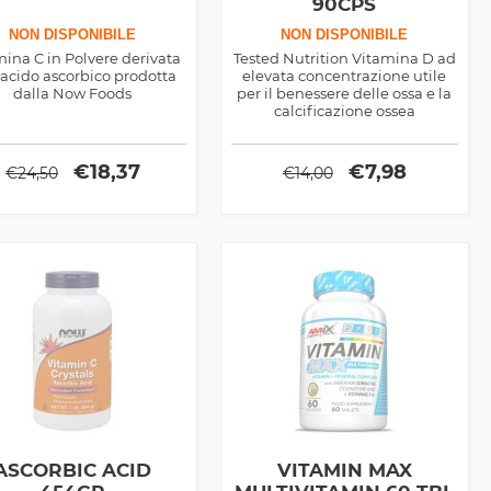
90CPS
NON DISPONIBILE
NON DISPONIBILE
mina C in Polvere derivata
Tested Nutrition Vitamina D ad
'acido ascorbico prodotta
elevata concentrazione utile
dalla Now Foods
per il benessere delle ossa e la
calcificazione ossea
€
18,37
€
7,98
€
24,50
€
14,00
ASCORBIC ACID
VITAMIN MAX