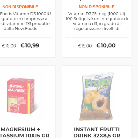
SOFTGELS
NON DISPONIBILE
NON DISPONIBILE
Foods Vitamin D3 1000IU
Vitamin D3 25 mcg (1000 UI)
egratore in compresse a
100 Softgels è un integratore di
 di vitamine D3 prodotto
vitamina d3, in grado di
dalla Now Foods
regolarizzare i livelli di
zucchero nel sangue e di
rinforzare il calcio delle ossa e
dei denti.
€
10,99
€
10,00
€
16,00
€
15,00
MAGNESIUM +
INSTANT FRUTTI
TASSIUM 10X15 GR
DRINK 32X8,5 GR