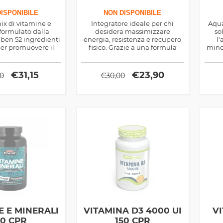
ISPONIBILE
NON DISPONIBILE
ix di vitamine e
Integratore ideale per chi
Aqua
formulato dalla
desidera massimizzare
so
ben 52 ingredienti
energia, resistenza e recupero
l
per promuovere il
fisico. Grazie a una formula
miner
sere fisico
avanzata con precursori del
otti
coenzima NAD+, potenzia il
pe
metabolismo cellulare,
vo
€
31,15
€
23,90
50
€
30,00
migliora le prestazioni sportive
e favorisce la rigenerazione
muscolare.
E E MINERALI
VITAMINA D3 4000 UI
VI
20 CPR
150 CPR