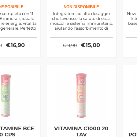
ISPONIBILE
NON DISPONIBILE
e completo con 11
Integratore ad alto dosaggio
Now 
9 minerali, ideale
che favorisce la salute di ossa,
Int
e energia, vitalità
muscoli e sistema immunitario,
base
generale. Perfetto
aiutando l’assorbimento di
re impegni intensi,
calcio e fosforo. Senza glutine e
la stanchezza e
lattosio.
 il metabolismo
€
16,90
€
15,00
0
€
19,90
otidiano.
ITAMINE BCE
VITAMINA C1000 20
0 CPS
TAV
PO