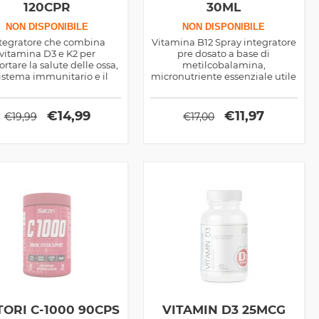
120CPR
30ML
NON DISPONIBILE
NON DISPONIBILE
tegratore che combina
Vitamina B12 Spray integratore
vitamina D3 e K2 per
pre dosato a base di
rtare la salute delle ossa,
metilcobalamina,
sistema immunitario e il
micronutriente essenziale utile
essere cardiovascolare.
sia come supporto sportivo che
orisce l’assorbimento del
salutistico in particolare per
io, proteggendo il sistema
vegani e vegetariani
€
14,99
€
11,97
€
19,99
€
17,00
ovascolare e contribuendo
alla densità ossea.
TORI C-1000 90CPS
VITAMIN D3 25MCG