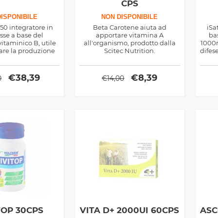
CPS
ISPONIBILE
NON DISPONIBILE
50 integratore in
Beta Carotene aiuta ad
iSa
se a base del
apportare vitamina A
ba
itaminico B, utile
all'organismo, prodotto dalla
1000m
are la produzione
Scitec Nutrition.
difes
prodotto dalla Now
i rad
Foods
€
38,39
€
8,39
0
€
14,00
TOP 30CPS
VITA D+ 2000UI 60CPS
ASC