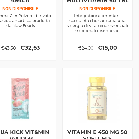
454GR
MULTIVITAMIN 60 TBL
NON DISPONIBILE
NON DISPONIBILE
mina C in Polvere derivata
Integratore alimentare
'acido ascorbico prodotta
completo che combina una
da Now Foods
sinergia di vitamine essenziali
e minerali insieme ad
ingredienti attivi naturali per
favorire il sistema immunitario,
combattere la fatica e
€
32,63
€
15,00
€
43,50
€
24,00
sostenere il metabolismo
energetico.
UA KICK VIT&MIN
VITAMIN E 450 MG 50
24X10GR
SOFTGELS