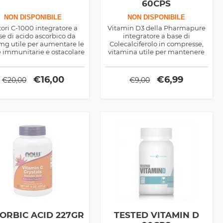
60CPS
NON DISPONIBILE
NON DISPONIBILE
tori C-1000 integratore a
Vitamin D3 della Pharmapure
se di acido ascorbico da
integratore a base di
g utile per aumentare le
Colecalciferolo in compresse,
e immunitarie e ostacolare
vitamina utile per mantenere
icali liberi, privo di Glutine
in salute articolazioni e ossa.
€
16,00
€
6,99
€
20,00
€
9,00
ORBIC ACID 227GR
TESTED VITAMIN D