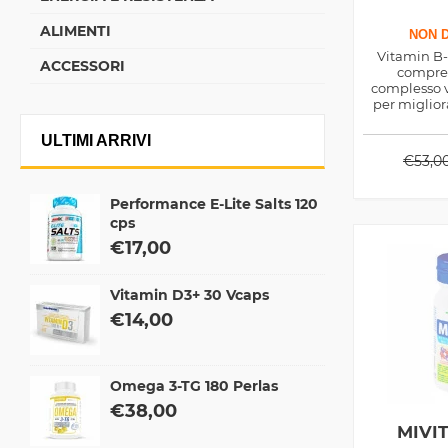
ALIMENTI
NON D
Vitamin B-
ACCESSORI
compres
complesso v
per miglior
energetica, 
ULTIMI ARRIVI
€
53,0
Performance E-Lite Salts 120
cps
€
17,00
Vitamin D3+ 30 Vcaps
€
14,00
Omega 3-TG 180 Perlas
€
38,00
MIVI