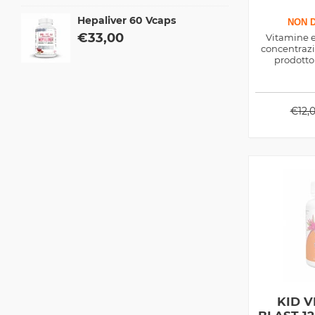
Hepaliver 60 Vcaps
NON D
€
33,00
Vitamine e
concentraz
prodotto
€
12,
KID V