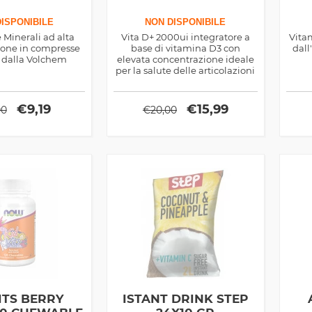
ISPONIBILE
NON DISPONIBILE
 Minerali ad alta
Vita D+ 2000ui integratore a
Vita
ione in compresse
base di vitamina D3 con
dall
 dalla Volchem
elevata concentrazione ideale
per la salute delle articolazioni
e ossa, prodotto dalla 4+
Nutrition
€
9,19
€
15,99
00
€
20,00
ITS BERRY
ISTANT DRINK STEP