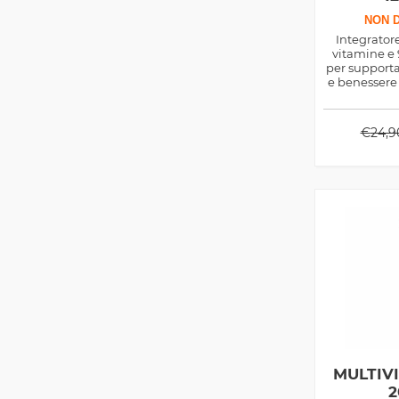
NON D
Integrator
vitamine e 
per supportar
e benessere 
per affronta
ridurre 
sostenere
€
24,9
qu
MULTIV
2