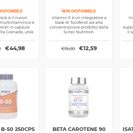
ISPONIBILE
NON DISPONIBILE
ack è il nuovo
Vitamin E è un integratore a
In
 multivitaminico e
base di Tocoferoli ad alta
rali in capsule
concentrazione prodotto dalla
suppo
lla Grenade, utile
Scitec Nutrition.
il 
rtare numerosi
ben
nti all'organismo.
Fav
calc
€
44,98
€
12,59
0
€
19,00
cardi
 B-50 250CPS
BETA CAROTENE 90
ISA