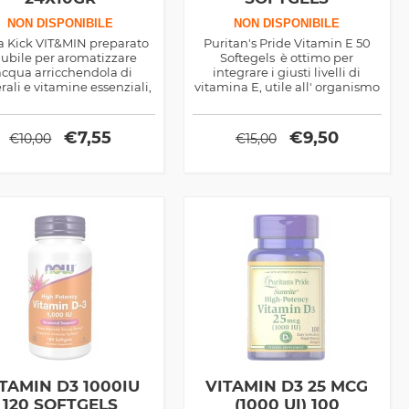
NON DISPONIBILE
NON DISPONIBILE
 Kick VIT&MIN preparato
Puritan's Pride Vitamin E 50
lubile per aromatizzare
Softegels è ottimo per
'acqua arricchendola di
integrare i giusti livelli di
ali e vitamine essenziali,
vitamina E, utile all' organismo
mo per sportivi ma anche
per contrastare i radicali liberi,
r soggetti sedentari che
rinforzare il sistema
gliono una spinta in più
immunitario, contrastare l'
€
7,55
€
9,50
€
10,00
€
15,00
durante la giornata
invecchiamento cellulare
precoce e molto altro.
TAMIN D3 1000IU
VITAMIN D3 25 MCG
120 SOFTGELS
(1000 UI) 100