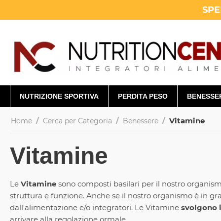
SPE
NUTRIZIONE SPORTIVA
PERDITA PESO
BENESSE
/
/
/
Vitamine
Home
Cerca per Categoria
Benessere
Vitamine
Le
Vitamine
sono composti basilari per il nostro organism
struttura e funzione. Anche se il nostro organismo è in g
dall'alimentazione e/o integratori. Le Vitamine
svolgono i
arrivare alla regolazione ormale.