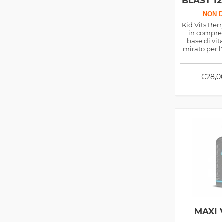
BLAST 1
NON D
Kid Vits Berr
in compres
base di vi
mirato per l
dall
€
28,0
MAXI 