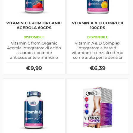
VITAMIN C FROM ORGANIC
VITAMIN A & D COMPLEX
ACEROLA 60CPS
100CPS
DISPONIBILE
DISPONIBILE
Vitamin C from Organic
Vitamin A & D Complex
Acerola integratore di acido
integratore a base di
ascorbico, potente
vitamine essenziali ottimo
antiossidante e immuno
come aiuto per la densità
stimolante, indicato anche
ossea e come antiossidante,
nelle attività sportive di
ma anche per rinvigorire il
€
9,99
€
6,39
potenza e resistenza
corpo e aumentare la massa
muscolare