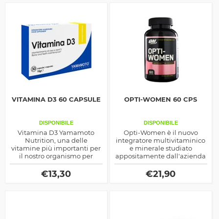
VITAMINA D3 60 CAPSULE
OPTI-WOMEN 60 CPS
DISPONIBILE
DISPONIBILE
Vitamina D3 Yamamoto
Opti-Women è il nuovo
Nutrition, una delle
integratore multivitaminico
vitamine più importanti per
e minerale studiato
il nostro organismo per
appositamente dall'azienda
mantenere in salute le ossa
Optimum Nutriiton per le
esigenze delle Donne.
€
13,30
€
21,90