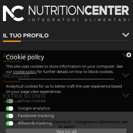
IL TUO PROFILO
ASSISTENZA
Cookie policy
This site uses cookies to store information on your computer. See
our
cookie policy
for further details on how to block cookies.
NEGOZIO
Analytical cookies for us to better craft the user experience based
on your page view experiences.
EXTRA SCONTI
eShop cookies
Google analytics
Facebook tracking
© 2007 - 2026 NutritionCenter.it. - Integratori alimentari per
Adwords tracking
lo sport
customer@nutritioncenter.it
Yes to all
- Cif: B-70838362