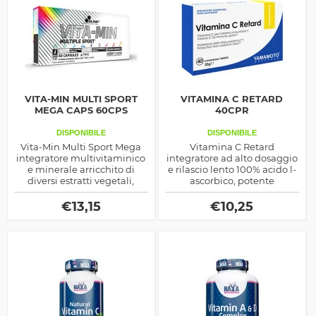
VITA-MIN MULTI SPORT
VITAMINA C RETARD
MEGA CAPS 60CPS
40CPR
DISPONIBILE
DISPONIBILE
Vita-Min Multi Sport Mega
Vitamina C Retard
integratore multivitaminico
integratore ad alto dosaggio
e minerale arricchito di
e rilascio lento 100% acido l-
diversi estratti vegetali,
ascorbico, potente
ottimo sia come aiuto per le
antiossidante,
attività sportive che per
immunostimolante e di
€
13,15
€
10,25
coadiuvare il benessere del
sostegno alla bellezza della
corpo
pelle