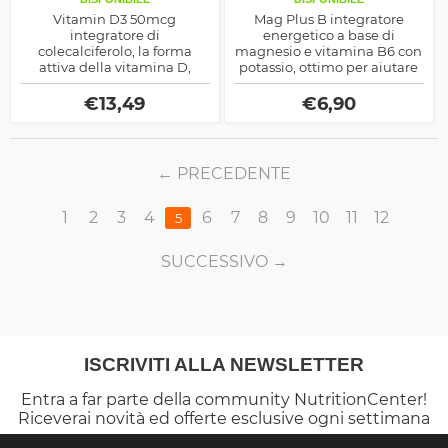
Vitamin D3 50mcg
Mag Plus B integratore
integratore di
energetico a base di
colecalciferolo, la forma
magnesio e vitamina B6 con
attiva della vitamina D,
potassio, ottimo per aiutare
ottimo come aiuto per la
l'Atp sintesi ma anche per
salute delle ossa ma anche
altri meccanismi connessi
€
13,49
€
6,90
come rinvigorente fisico
con la prestanza fisica
PRECEDENTE
1
2
3
4
6
7
8
9
10
11
12
5
SUCCESSIVO
ISCRIVITI ALLA NEWSLETTER
Entra a far parte della community NutritionCenter!
Riceverai novità ed offerte esclusive ogni settimana