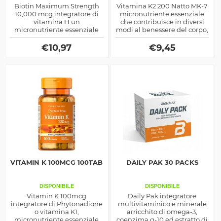
Biotin Maximum Strength
Vitamina K2 200 Natto MK-7
10,000 mcg integratore di
micronutriente essenziale
vitamina H un
che contribuisce in diversi
micronutriente essenziale
modi al benessere del corpo,
utile per il benessere di
agisce sull'assorbimento del
capelli, unghie e per
calcio è antiossidante e
€
10,97
€
9,45
migliorare il profilo
antinfiammatorio naturale
glicemico
VITAMIN K 100MCG 100TAB
DAILY PAK 30 PACKS
DISPONIBILE
DISPONIBILE
Vitamin K 100mcg
Daily Pak integratore
integratore di Phytonadione
multivitaminico e minerale
o vitamina K1,
arricchito di omega-3,
micronutriente essenziale
coenzima q-10 ed estratto di