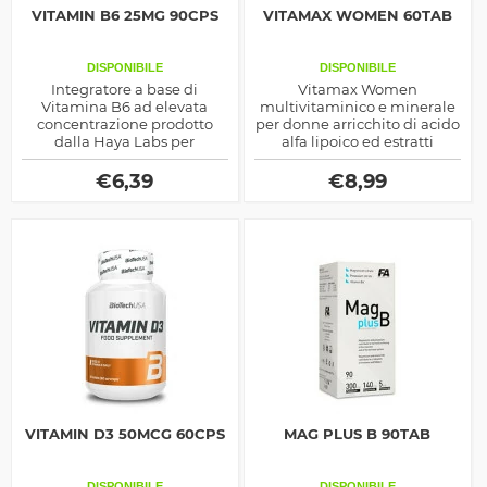
VITAMIN B6 25MG 90CPS
VITAMAX WOMEN 60TAB
DISPONIBILE
DISPONIBILE
Integratore a base di
Vitamax Women
Vitamina B6 ad elevata
multivitaminico e minerale
concentrazione prodotto
per donne arricchito di acido
dalla Haya Labs per
alfa lipoico ed estratti
migliorare la produzione
vegetali, indicato sia come
energetica e rafforzare le
salutistico che per la
€
6,39
€
8,99
difese immunitarie
prestazione fisica
VITAMIN D3 50MCG 60CPS
MAG PLUS B 90TAB
DISPONIBILE
DISPONIBILE