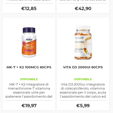
liposolubile, ottimo come
semi d'uva, ottimo come
aiuto alla salute delle ossa,
potente antiossdiante e
€
12,85
€
42,90
di cui determina la
salutistico in generale
resistenza
MK-7 + K2 100MCG 60CPS
VITA D3 2000UI 60CPS
DISPONIBILE
DISPONIBILE
MK-7 + K2 integratore di
Vita D3 2000ui integratore
menachinone-7 vitamina
di colecalciferolo, vitamina
essenziale utile per
essenziale per il corpo, aiuta
sostenere l'assorbimento del
l'assorbimento del calcio ed
calcio in ossa e denti ma
è un ottimo rinvigorente
anche per contrastare i
maschile
€
19,97
€
5,99
radicali liberi e diminuire le
infiammazioni