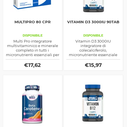
MULTIPRO 80 CPR
VITAMIN D3 3000IU 90TAB
DISPONIBILE
DISPONIBILE
Multi Pro integratore
Vitamin D3 3000IU
multivitaminico e minerale
integratore di
completo in tutti i
colecalciferolo,
micronutrienti essenziali per
micronutriente essenziale
il corpo, ideale per aiutare il
che si occupa di
metabolismo a svolgere le
determinare l'assorbimento
€
17,62
€
15,97
sue numerose funzioni
del calcio ed anche un
generale rinvigorimento del
corpo nell'uomo adulto