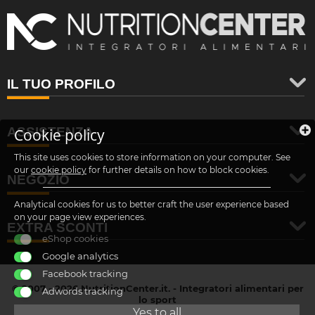
IL TUO PROFILO
ASSISTENZA
Cookie policy
This site uses cookies to store information on your computer. See
our
cookie policy
for further details on how to block cookies.
NEGOZIO
Analytical cookies for us to better craft the user experience based
on your page view experiences.
EXTRA SCONTI
eShop cookies
Google analytics
Facebook tracking
© 2007 - 2026 NutritionCenter.it. - Integratori alimentari per
Adwords tracking
lo sport
customer@nutritioncenter.it
Yes to all
- Cif: B-70838362