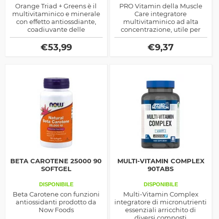
Orange Triad + Greens è il
PRO Vitamin della Muscle
multivitaminico e minerale
Care integratore
con effetto antiossdiante,
multivitaminico ad alta
coadiuvante delle
concentrazione, utile per
articolazioni, un prodotto
apportare al nostro corpo
veramente completo che
tutti i micronutrienti di cui
€
53,99
€
9,37
aumenta le difese
necessita.
immunitarie
BETA CAROTENE 25000 90
MULTI-VITAMIN COMPLEX
SOFTGEL
90TABS
DISPONIBILE
DISPONIBILE
Beta Carotene con funzioni
Multi-Vitamin Complex
antiossidanti prodotto da
integratore di micronutrienti
Now Foods
essenziali arricchito di
diversi composti