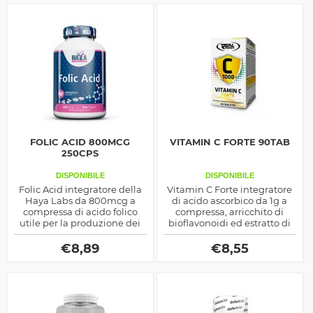
FOLIC ACID 800MCG
VITAMIN C FORTE 90TAB
250CPS
DISPONIBILE
DISPONIBILE
Folic Acid integratore della
Vitamin C Forte integratore
Haya Labs da 800mcg a
di acido ascorbico da 1g a
compressa di acido folico
compressa, arricchito di
utile per la produzione dei
bioflavonoidi ed estratto di
globuli rossi e la regolazione
rosa canina, ottimo come
del ferro
antiossidante e immuno
€
8,89
€
8,55
stimolante