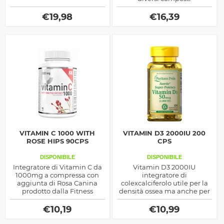
antiossidanti e per
migliorare la funzionalità
€
19,98
€
16,39
intestinale e del sistema
immunitario
VITAMIN C 1000 WITH
VITAMIN D3 2000IU 200
ROSE HIPS 90CPS
CPS
DISPONIBILE
DISPONIBILE
Integratore di Vitamin C da
Vitamin D3 2000IU
1000mg a compressa con
integratore di
aggiunta di Rosa Canina
colexcalciferolo utile per la
prodotto dalla Fitness
densità ossea ma anche per
Authority.
il sistema immunitario e il
vigore del maschio adulto,
€
10,19
€
10,99
assumere sempre a stomaco
pieno