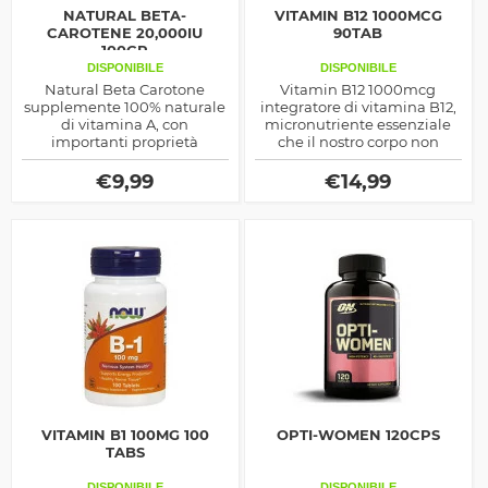
NATURAL BETA-
VITAMIN B12 1000MCG
CAROTENE 20,000IU
90TAB
100CP
DISPONIBILE
DISPONIBILE
Natural Beta Carotone
Vitamin B12 1000mcg
supplemente 100% naturale
integratore di vitamina B12,
di vitamina A, con
micronutriente essenziale
importanti proprietà
che il nostro corpo non
antiossidanti ed immuno-
produce autonomamente e
protettive, prodotto dalla
che pertanto deve essere
€
9,99
€
14,99
Haya Labs
assunto con la dieta e/o gli
integratori
VITAMIN B1 100MG 100
OPTI-WOMEN 120CPS
TABS
DISPONIBILE
DISPONIBILE