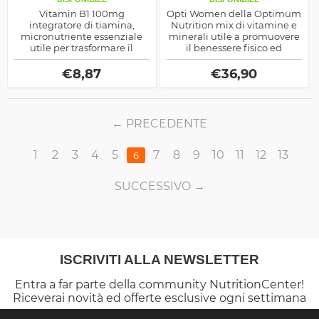
Vitamin B1 100mg
Opti Women della Optimum
integratore di tiamina,
Nutrition mix di vitamine e
micronutriente essenziale
minerali utile a promuovere
utile per trasformare il
il benessere fisico ed
glucosio in energia e quindi
aumentare le difese
indicato per le attività
immunitarie
€
8,87
€
36,90
sportive sia di potenza che
resistenza
PRECEDENTE
1
2
3
4
5
7
8
9
10
11
12
13
6
SUCCESSIVO
ISCRIVITI ALLA NEWSLETTER
Entra a far parte della community NutritionCenter!
Riceverai novità ed offerte esclusive ogni settimana