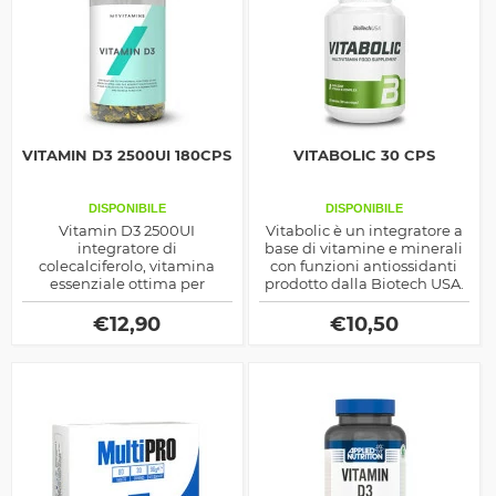
VITAMIN D3 2500UI 180CPS
VITABOLIC 30 CPS
DISPONIBILE
DISPONIBILE
Vitamin D3 2500UI
Vitabolic è un integratore a
integratore di
base di vitamine e minerali
colecalciferolo, vitamina
con funzioni antiossidanti
essenziale ottima per
prodotto dalla Biotech USA.
aiutare la densità delle ossa
ma anche il vigore del corpo,
€
12,90
€
10,50
è connessa con la presenza
del testosterone