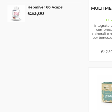
Hepaliver 60 Vcaps
MULTIME
€
33,00
DIS
Integrator
compress
minerali e n
per benesse
€
42,5