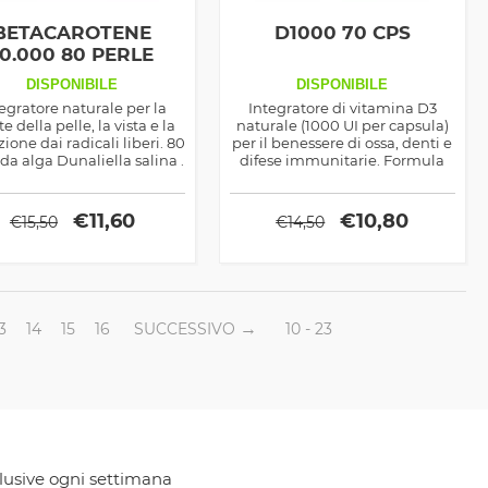
BETACAROTENE
D1000 70 CPS
10.000 80 PERLE
DISPONIBILE
DISPONIBILE
egratore naturale per la
Integratore di vitamina D3
te della pelle, la vista e la
naturale (1000 UI per capsula)
ione dai radicali liberi. 80
per il benessere di ossa, denti e
 da alga Dunaliella salina .
difese immunitarie. Formula
pura in olio d’oliva.
€
11,60
€
10,80
€
15,50
€
14,50
3
14
15
16
SUCCESSIVO
10 - 23
clusive ogni settimana