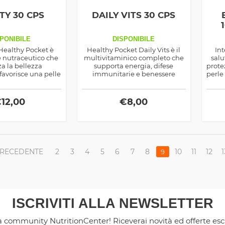
TY 30 CPS
DAILY VITS 30 CPS
PONIBILE
DISPONIBILE
Healthy Pocket è
Healthy Pocket Daily Vits è il
Int
e nutraceutico che
multivitaminico completo che
salu
za la bellezza
supporta energia, difese
protez
 favorisce una pelle
immunitarie e benessere
perle
a ed elastica,
generale. Grazie a un mix
tando i segni
bilanciato di vitamine e
vecchiamento e
minerali, aiuta a ridurre
€
12,00
€
8,00
do dallo stress
stanchezza, rafforzare muscoli
er capelli e unghie
e sistema nervoso, favorendo
re curati.
vitalità quotidiana.
RECEDENTE
2
3
4
5
6
7
8
10
11
12
1
9
ISCRIVITI ALLA NEWSLETTER
la community NutritionCenter! Riceverai novità ed offerte es