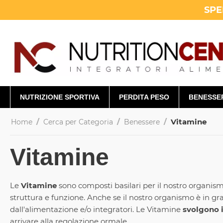
SPE
NUTRIZIONE SPORTIVA
PERDITA PESO
BENESSE
/
/
/
Vitamine
Home
Cerca per Categoria
Benessere
Vitamine
Le
Vitamine
sono composti basilari per il nostro organism
struttura e funzione. Anche se il nostro organismo è in g
dall'alimentazione e/o integratori. Le Vitamine
svolgono i
arrivare alla regolazione ormale.