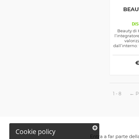
BEAU
DIS
Beauty di 
l’integrator
valoriz
dall’interno:
luminos
contras
dell’in
proteggen
ossidativo, p
semp
1 - 8
P
Cookie policy
Entra a far parte del