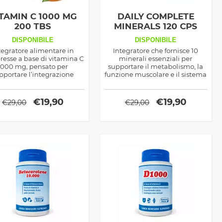
TAMIN C 1000 MG
DAILY COMPLETE
200 TBS
MINERALS 120 CPS
DISPONIBILE
DISPONIBILE
tegratore alimentare in
Integratore che fornisce 10
esse a base di vitamina C
minerali essenziali per
1000 mg, pensato per
supportare il metabolismo, la
pportare l’integrazione
funzione muscolare e il sistema
quotidiana con una
immunitario. Combatte lo
rmulazione semplice e
stress ossidativo, previene
tta all’uso continuativo.
carenze e favorisce un recupero
€
19,90
€
19,90
€
29,00
€
29,00
ottimale, perfetto per sportivi e
chi segue diete vegetariane o
vegane.