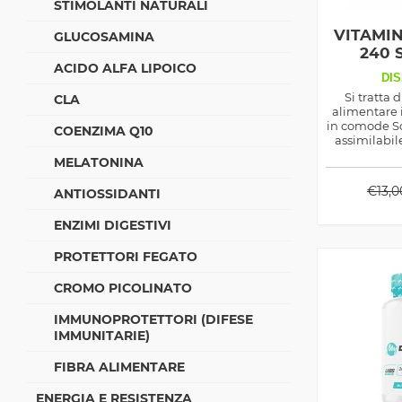
STIMOLANTI NATURALI
VITAMIN
GLUCOSAMINA
240 
ACIDO ALFA LIPOICO
DIS
Si tratta 
CLA
alimentare 
in comode So
COENZIMA Q10
assimilabil
che aiuta a 
MELATONINA
i livelli d
naturalme
€
13,0
ANTIOSSIDANTI
nostro corp
nella pell
ENZIMI DIGESTIVI
quando è 
Ultr
PROTETTORI FEGATO
CROMO PICOLINATO
IMMUNOPROTETTORI (DIFESE
IMMUNITARIE)
FIBRA ALIMENTARE
ENERGIA E RESISTENZA