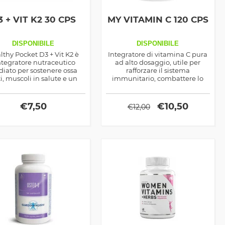
3 + VIT K2 30 CPS
MY VITAMIN C 120 CPS
DISPONIBILE
DISPONIBILE
lthy Pocket D3 + Vit K2 è
Integratore di vitamina C pura
integratore nutraceutico
ad alto dosaggio, utile per
diato per sostenere ossa
rafforzare il sistema
ti, muscoli in salute e un
immunitario, combattere lo
ema immunitario efficace.
stress ossidativo e ridurre
razie alla sinergia tra
stanchezza e affaticamento.
amina D3 e K2, ottimizza
€
7,50
€
10,50
€
12,00
assorbimento del calcio,
oteggendo il cuore e il
sistema scheletrico.