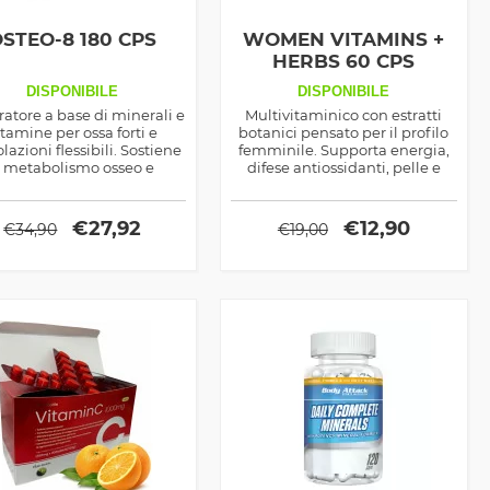
STEO-8 180 CPS
WOMEN VITAMINS +
HERBS 60 CPS
DISPONIBILE
DISPONIBILE
ratore a base di minerali e
Multivitaminico con estratti
itamine per ossa forti e
botanici pensato per il profilo
olazioni flessibili. Sostiene
femminile. Supporta energia,
l metabolismo osseo e
difese antiossidanti, pelle e
rasta la perdita di densità
benessere quotidiano, senza
minerale.
stimolanti.
€
27,92
€
12,90
€
34,90
€
19,00