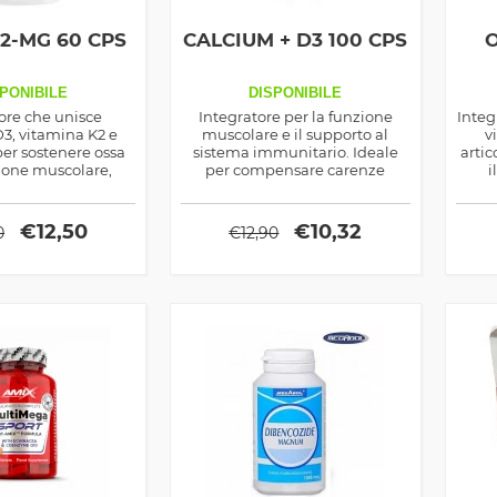
2-MG 60 CPS
CALCIUM + D3 100 CPS
O
PONIBILE
DISPONIBILE
ore che unisce
Integratore per la funzione
Integ
3, vitamina K2 e
muscolare e il supporto al
v
er sostenere ossa
sistema immunitario. Ideale
artic
zione muscolare,
per compensare carenze
i
 immunitario e
alimentari o di esposizione al
cont
cardiovascolare.
sole, favorisce un metabolismo
osseo ottimale e contribuisce
€
12,50
€
10,32
0
€
12,90
alla forza muscolare.