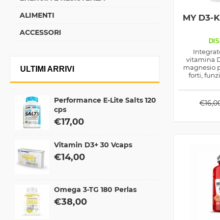
ALIMENTI
MY D3-K
ACCESSORI
DIS
Integrat
vitamina D
magnesio p
ULTIMI ARRIVI
forti, fun
sistema
benessere 
Performance E-Lite Salts 120
€
16,0
cps
€
17,00
Vitamin D3+ 30 Vcaps
€
14,00
Omega 3-TG 180 Perlas
€
38,00