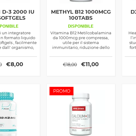
 D-3 2000 IU
METHYL B12 1000MCG
D
SOFTGELS
100TABS
PONIBILE
DISPONIBILE
di un integratore
Vitamina B12 Metilcobalamina
Hea
in formato liquido
da 1000mcg pre compressa,
l’
ftgels , facilmente
utile per il sistema
stu
e dall' organismo,
immunitario, riduzione dello
for
integrare al meglio
stess psicofisico, promuove il
sist
i vitamina D3 , già
normale metabolismo
G
nte presente nel
energetico.
vit
€
8,00
€
11,00
0
€
18,00
o, in particolare
l’
e , specialmente
pr
esposta ai raggi
avioletti .
PROMO