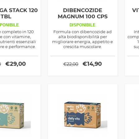
GA STACK 120
DIBENCOZIDE
VI
TBL
MAGNUM 100 CPS
PONIBILE
DISPONIBILE
e completo in 120
Formula con dibencozide ad
In
e con vitamine,
alta biodisponibilità per
compr
utrienti essenziali
migliorare energia, appetito e
re e performance.
crescita muscolare.
su
fo
ada
€
29,00
€
14,90
0
€
22,00