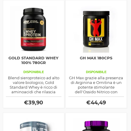
GOLD STANDARD WHEY
GH MAX 180CPS
100% 780GR
DISPONIBILE
DISPONIBILE
Blend sieroproteico ad alto
GH Max grazie alla presenza
valore biologico, Gold
di Arginina e Ornitina è un
Standard Whey è ricco di
potente stimolante
aminoacidi che rilascia
dell'Ossido Nitrico con
velocemente.
minerali ed estratti vegetali
prodotto dalle Universal
€
39,90
€
44,49
Nutrition