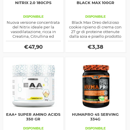
NITRIX 2.0 180CPS
BLACK MAX 100GR
DISPONIBILE
DISPONIBILE
Nuova versione concentrata
Black Max Oreo delizioso
del Nitrix ideale per la
cookie ripieno di crema con
vasodilatazione, ricca in
27 gr di proteine ottenute
Creatina, Citrullina ed
dalla soia e pisello prodotto
estratti vegetali, prodotto
dalla Max Protein by
dalla BSN
Universal McGregor
€
47,90
€
3,38
EAA+ SUPER AMINO ACIDS
HUMAPRO 45 SERVING
350 GR
334G
DISPONIBILE
DISPONIBILE