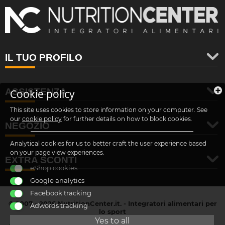
IL TUO PROFILO
ASSISTENZA
Cookie policy
This site uses cookies to store information on your computer. See
our
cookie policy
for further details on how to block cookies.
NEGOZIO
Analytical cookies for us to better craft the user experience based
on your page view experiences.
EXTRA SCONTI
eShop cookies
Google analytics
Facebook tracking
© 2007 - 2026 NutritionCenter.it. - Integratori alimentari per
Adwords tracking
lo sport
customer@nutritioncenter.it
Yes to all
- Cif: B-70838362