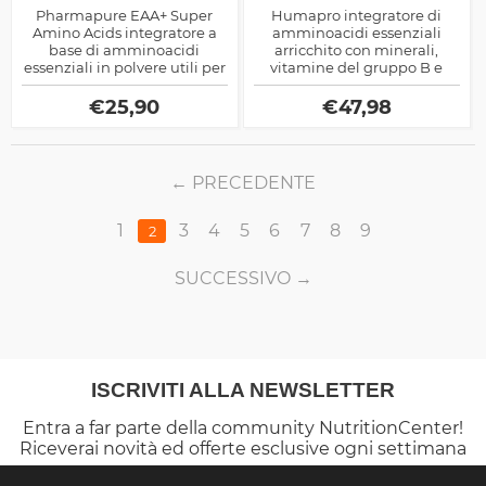
Pharmapure EAA+ Super
Humapro integratore di
Amino Acids integratore a
amminoacidi essenziali
base di amminoacidi
arricchito con minerali,
essenziali in polvere utili per
vitamine del gruppo B e
aumentare la massa
composti per prolungare
muscolare e i tempi di
l'effetto metabolico e
€
25,90
€
47,98
recupero
anabolico del prodotto
PRECEDENTE
1
3
4
5
6
7
8
9
2
SUCCESSIVO
ISCRIVITI ALLA NEWSLETTER
Entra a far parte della community NutritionCenter!
Riceverai novità ed offerte esclusive ogni settimana