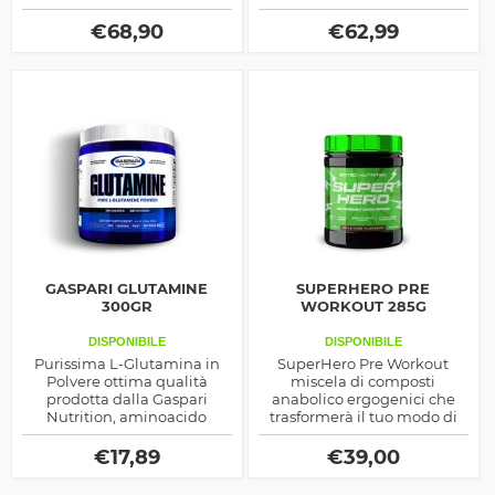
ormoni anabolici e lipolitici
prodotto dalla linea Animal,
lo rendono uno dei migliori
by Universal Nutrition
€
68,90
€
62,99
precursori ormonali in
commercio.
GASPARI GLUTAMINE
SUPERHERO PRE
300GR
WORKOUT 285G
DISPONIBILE
DISPONIBILE
Purissima L-Glutamina in
SuperHero Pre Workout
Polvere ottima qualità
miscela di composti
prodotta dalla Gaspari
anabolico ergogenici che
Nutrition, aminoacido
trasformerà il tuo modo di
fondamentale per
allenarti, utilizzalo con
promuovere il recupero
cautela nelle prime
€
17,89
€
39,00
muscolare
assunzioni, è potentissimo!