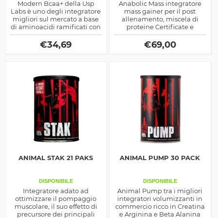
Modern Bcaa+ della Usp
Anabolic Mass integratore
Labs è uno degli integratore
mass gainer per il post
migliori sul mercato a base
allenamento, miscela di
di aminoacidi ramificati con
proteine Certificate e
un rapporto 8:1:1 ed aggiunta
Brevettate e carboidrati
di Glutammina ed elettroliti.
arricchita con stimolatori
€
34,69
€
69,00
ormonali, taurina, creatina,
arginina e HMB
ANIMAL STAK 21 PAKS
ANIMAL PUMP 30 PACK
DISPONIBILE
DISPONIBILE
Integratore adato ad
Animal Pump tra i migliori
ottimizzare il pompaggio
integratori volumizzanti in
muscolare, il suo effetto di
commercio ricco in Creatina
precursore dei principali
e Arginina e Beta Alanina