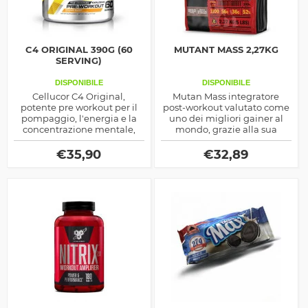
C4 ORIGINAL 390G (60
MUTANT MASS 2,27KG
SERVING)
DISPONIBILE
DISPONIBILE
Cellucor C4 Original,
Mutan Mass integratore
potente pre workout per il
post-workout valutato come
pompaggio, l'energia e la
uno dei migliori gainer al
concentrazione mentale,
mondo, grazie alla sua
ideale per affrontare
miscela di carboidrati e
allenamenti esplosivi e
proteine promuove la
€
35,90
€
32,89
produttivi di risultati
crescita muscolare