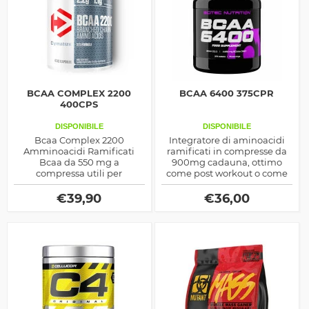
BCAA COMPLEX 2200
BCAA 6400 375CPR
400CPS
DISPONIBILE
DISPONIBILE
Bcaa Complex 2200
Integratore di aminoacidi
Amminoacidi Ramificati
ramificati in compresse da
Bcaa da 550 mg a
900mg cadauna, ottimo
compressa utili per
come post workout o come
aumentare la produzione
sostegno alla prestazione
energetica, rapidamente
fisica durante la dieta per
€
39,90
€
36,00
assimilabili by Dymatize
dimagrire