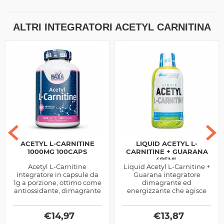
ALTRI INTEGRATORI ACETYL CARNITINA
ACETYL L-CARNITINE
LIQUID ACETYL L-
1000MG 100CAPS
CARNITINE + GUARANA
495ML
Acetyl L-Carnitine
Liquid Acetyl L-Carnitine +
integratore in capsule da
Guarana integratore
1g a porzione, ottimo come
dimagrante ed
antiossidante, dimagrante
energizzante che agisce
e di sostegno per la
sulla veicolazione del
funzionalità cognitiva,
grasso, sulla beta
abbinalo alla...
€
14,97
ossidazione lipidica e
€
13,87
sulle...