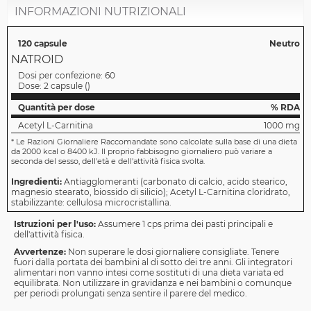
INFORMAZIONI NUTRIZIONALI
120 capsule
Neutro
NATROID
Dosi per confezione:
60
Dose:
2 capsule
(
)
Quantità per dose
% RDA
Acetyl L-Carnitina
1000 mg
*
Le Razioni Giornaliere Raccomandate sono calcolate sulla base di una dieta
da 2000 kcal o 8400 kJ. Il proprio fabbisogno giornaliero può variare a
seconda del sesso, dell'età e dell'attività fisica svolta.
Ingredienti:
Antiagglomeranti (carbonato di calcio, acido stearico,
magnesio stearato, biossido di silicio); Acetyl L-Carnitina cloridrato,
stabilizzante: cellulosa microcristallina.
Istruzioni per l'uso:
Assumere 1 cps prima dei pasti principali e
dell'attività fisica.
Avvertenze:
Non superare le dosi giornaliere consigliate. Tenere
fuori dalla portata dei bambini al di sotto dei tre anni. Gli integratori
alimentari non vanno intesi come sostituti di una dieta variata ed
equilibrata. Non utilizzare in gravidanza e nei bambini o comunque
per periodi prolungati senza sentire il parere del medico.