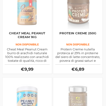
CHEAT MEAL PEANUT
PROTEIN CREME 250G
CREAM 1KG
NON DISPONIBILE
NON DISPONIBILE
Cheat Meal Peanut Cream
Protein Creme nutella
burro di arachidi naturale
proteica al 29% in proteine
100% realizzato con arachidi
del siero di latte concentrato,
tostate di qualità, ricco di
povera di grassi saturi e
energia e proteine nobili,
zuccheri, dolcificata con
ottimo per gli sportivi che
polioli, ottima per spezzare
€
9,99
€
6,89
vogliono spuntini sfiziosi
la monotonia della dieta
dimagrante