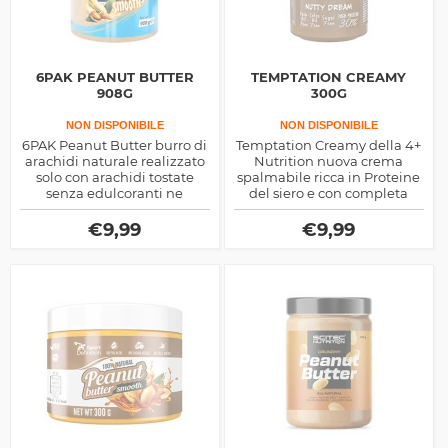
6PAK PEANUT BUTTER
TEMPTATION CREAMY
908G
300G
NON DISPONIBILE
NON DISPONIBILE
6PAK Peanut Butter burro di
Temptation Creamy della 4+
arachidi naturale realizzato
Nutrition nuova crema
solo con arachidi tostate
spalmabile ricca in Proteine
senza edulcoranti ne
del siero e con completa
dolcificanti, si tratta di un
assenza di Zuccheri, ideale
alimento proteico ed
per uno snack salutare.
€
9,99
€
9,99
energetico