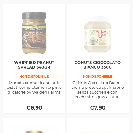
WHIPPIED PEANUT
GONUTS CIOCCOLATO
SPREAD 340GR
BIANCO 350G
NON DISPONIBILE
NON DISPONIBILE
Morbita crema di arachidi
GoNuts Cioccolato Bianco
tostati completamente prive
crema proteica spalmabile
di calorie by Walden Farms
senza zuccheri e con
pochissimi grassi saturi,
ottima nelle diete
dimagranti per dare sfogo
€
6,90
€
7,90
alla tua golosità ma senza
apportare nutrienti
spazzatura