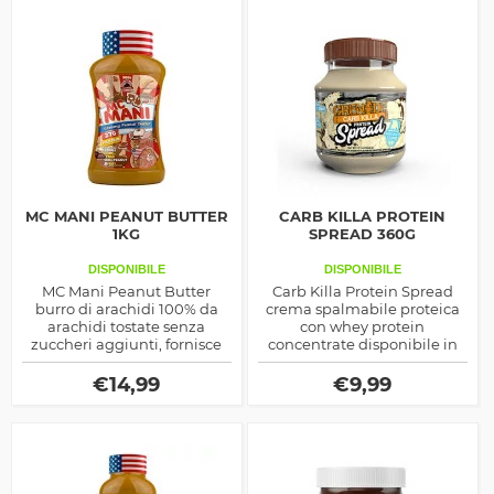
MC MANI PEANUT BUTTER
CARB KILLA PROTEIN
1KG
SPREAD 360G
DISPONIBILE
DISPONIBILE
MC Mani Peanut Butter
Carb Killa Protein Spread
burro di arachidi 100% da
crema spalmabile proteica
arachidi tostate senza
con whey protein
zuccheri aggiunti, fornisce
concentrate disponibile in
proteine, energia e gusto ai
tre diversi gusti, ottima
tuoi spuntini quotidiani
come supporto per gli
€
14,99
€
9,99
spuntini pomeridiani e per
colazione