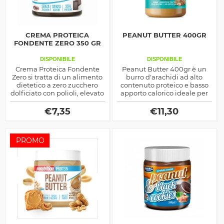
CREMA PROTEICA
PEANUT BUTTER 400GR
FONDENTE ZERO 350 GR
DISPONIBILE
DISPONIBILE
Crema Proteica Fondente
Peanut Butter 400gr è un
Zero si tratta di un alimento
burro d'arachidi ad alto
dietetico a zero zucchero
contenuto proteico e basso
dolficiato con polioli, elevato
apporto calorico ideale per
apporto in proteine isolate
essere utilizato per la prima
dal siero e dalla soia, include
colazione o per lo spuntino
€
7,35
€
11,30
un 6% di fibra alimentare
di metà giornata
PROMO