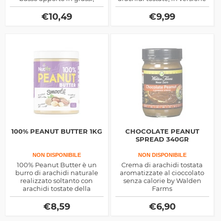
senza glutine, olio di palma
creamy e crunchy
ne aspartame, ottimo sui
€
10,49
€
9,99
pancake o sulle gallette
100% PEANUT BUTTER 1KG
CHOCOLATE PEANUT
SPREAD 340GR
NON DISPONIBILE
NON DISPONIBILE
100% Peanut Butter è un
Crema di arachidi tostata
burro di arachidi naturale
aromatizzate al cioccolato
realizzato soltanto con
senza calorie by Walden
arachidi tostate della
Farms
migliore qualità, ricco di
energia e proteine nobili,
€
8,59
€
6,90
ottimo negli spuntini