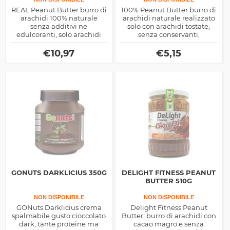
REAL Peanut Butter burro di
100% Peanut Butter burro di
arachidi 100% naturale
arachidi naturale realizzato
senza additivi ne
solo con arachidi tostate,
edulcoranti, solo arachidi
senza conservanti,
tostate, ottima fonte di grassi
dolcificanti ne edulcoranti,
energetici e antiossidanti,
ottima fonte di energia e
€
10,97
€
5,15
ma anche di proteine nobili,
proteine nobili di origine
ideale in aggiunta agli
vegetale
spuntini
GONUTS DARKLICIUS 350G
DELIGHT FITNESS PEANUT
BUTTER 510G
NON DISPONIBILE
NON DISPONIBILE
GONuts Darklicius crema
Delight Fitness Peanut
spalmabile gusto cioccolato
Butter, burro di arachidi con
dark, tante proteine ma
cacao magro e senza