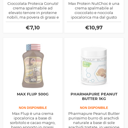
Cioccolata Proteica Gonuts!
Max Protein NutChoc è una
crema spalmabile ad
crema spalmabile al
elevato tenore in proteine
cioccolato e nocciola
nobili, ma povera di grassi e
ipocalorica ma dal gusto
zuccheri aggiunti, apporta il
eccezionale, ricca di fibra
25% di sieroproteine del
ma povera di grassi
€
7,10
€
10,97
latte, ottima come spuntino
carboidrati e calorie
sfizioso e nutriente
MAX FLUP 500G
PHARMAPURE PEANUT
BUTTER 1KG
NON DISPONIBILE
NON DISPONIBILE
Max Flup è una crema
Pharmapure Peanut Butter
ipocalorica a base di
purissimo burro di arachidi
sorbitolo e cacao magro,
naturale a base di sole
basso apporto in grassi,
arachidi tostate, in versione