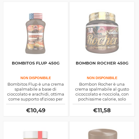
BOMBITOS FLUP 450G
BOMBON ROCHER 450G
NON DISPONIBILE
NON DISPONIBILE
Bombitos Flup è una crema
Bombon Rocher è una
spalmabile a base di
crema spalmabile al gusto
cioccolato e arachidi, ottima
cicoccolato e nocciola, con
come supporto sfizioso per
pochissime calorie, solo
spuntini dietetici, gustosi e
21Kcal per 100g di prodotto,
nutrienti
ottima durante la dieta per
€
10,49
€
11,58
dimagrire ma anche di
massa