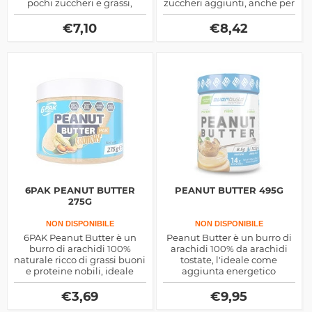
pochi zuccheri e grassi,
zuccheri aggiunti, anche per
ottima per deliziarti con
vegani questo prodotto è
spuntini sfiziosi quando sei a
ottimo come spuntino su
€
7,10
€
8,42
dieta stretta
pancake, gallette eccetera
6PAK PEANUT BUTTER
PEANUT BUTTER 495G
275G
NON DISPONIBILE
NON DISPONIBILE
6PAK Peanut Butter è un
Peanut Butter è un burro di
burro di arachidi 100%
arachidi 100% da arachidi
naturale ricco di grassi buoni
tostate, l'ideale come
e proteine nobili, ideale
aggiunta energetico
come alimento proteico
proteica ai tuoi spuntini,
vegetale e vegano
gusto delizioso e consistenza
€
3,69
€
9,95
cremosa