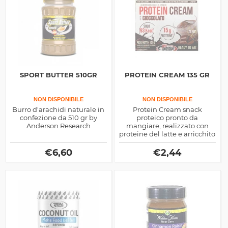
SPORT BUTTER 510GR
PROTEIN CREAM 135 GR
NON DISPONIBILE
NON DISPONIBILE
Burro d'arachidi naturale in
Protein Cream snack
confezione da 510 gr by
proteico pronto da
Anderson Research
mangiare, realizzato con
proteine del latte e arricchito
di vitamine, ottimo per
spezzare la fame, basso in
€
6,60
€
2,44
zuccheri ma con 30g di
proteine per dose