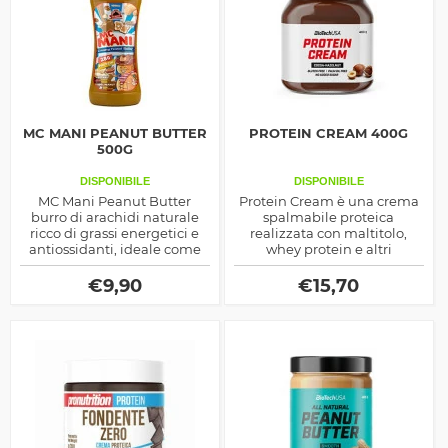
MC MANI PEANUT BUTTER
PROTEIN CREAM 400G
500G
DISPONIBILE
DISPONIBILE
MC Mani Peanut Butter
Protein Cream è una crema
burro di arachidi naturale
spalmabile proteica
ricco di grassi energetici e
realizzata con maltitolo,
antiossidanti, ideale come
whey protein e altri
supporto per gli spuntini di
composti naturali, ottima
mezza giornata
per rendere sfiziosi e
€
9,90
€
15,70
nutrienti i tuoi spuntini