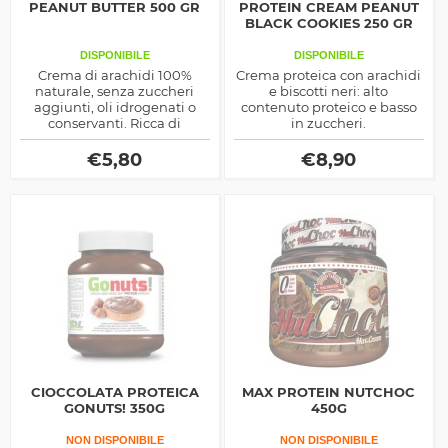
PEANUT BUTTER 500 GR
PROTEIN CREAM PEANUT
BLACK COOKIES 250 GR
DISPONIBILE
DISPONIBILE
Crema di arachidi 100%
Crema proteica con arachidi
naturale, senza zuccheri
e biscotti neri: alto
aggiunti, oli idrogenati o
contenuto proteico e basso
conservanti. Ricca di
in zuccheri.
proteine, grassi sani e fibre,
ideale per spuntini
€
5,80
€
8,90
energetici e ricette salutari.
CIOCCOLATA PROTEICA
MAX PROTEIN NUTCHOC
GONUTS! 350G
450G
NON DISPONIBILE
NON DISPONIBILE