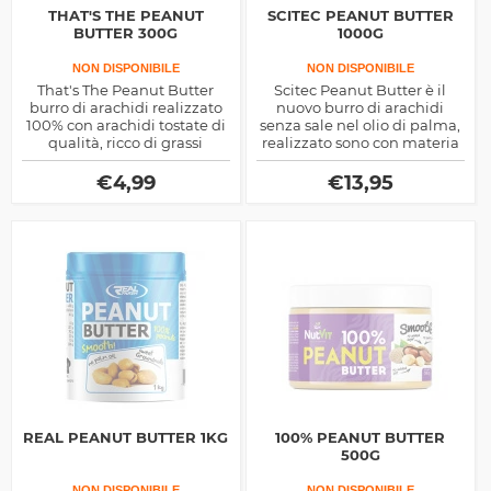
THAT'S THE PEANUT
SCITEC PEANUT BUTTER
BUTTER 300G
1000G
NON DISPONIBILE
NON DISPONIBILE
That's The Peanut Butter
Scitec Peanut Butter è il
burro di arachidi realizzato
nuovo burro di arachidi
100% con arachidi tostate di
senza sale nel olio di palma,
qualità, ricco di grassi
realizzato sono con materia
energetici e antiossdianti
prima di elevata qualità,
non che di proteine nobili
ricco di acidi grassi
€
4,99
€
13,95
REAL PEANUT BUTTER 1KG
100% PEANUT BUTTER
500G
NON DISPONIBILE
NON DISPONIBILE