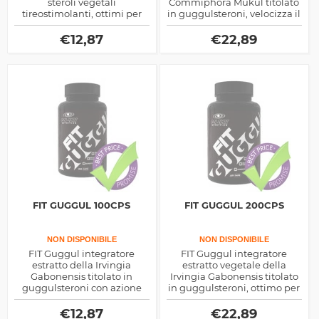
steroli vegetali
Commiphora Mukul titolato
tireostimolanti, ottimi per
in guggulsteroni, velocizza il
dimagrire più in fretta, si
metabolismo e la spinta da
tratta di un estratto vegetale
ormoni tiroidei, ottimo per
€
12,87
€
22,89
e non di un farmaco
dimagrire
FIT GUGGUL 100CPS
FIT GUGGUL 200CPS
NON DISPONIBILE
NON DISPONIBILE
FIT Guggul integratore
FIT Guggul integratore
estratto della Irvingia
estratto vegetale della
Gabonensis titolato in
Irvingia Gabonensis titolato
guggulsteroni con azione
in guggulsteroni, ottimo per
dimagrante tiroidea e
velocizzare il metabolismo e
ipocolesterolemizzante, si
dimagrire più in fretta
€
12,87
€
22,89