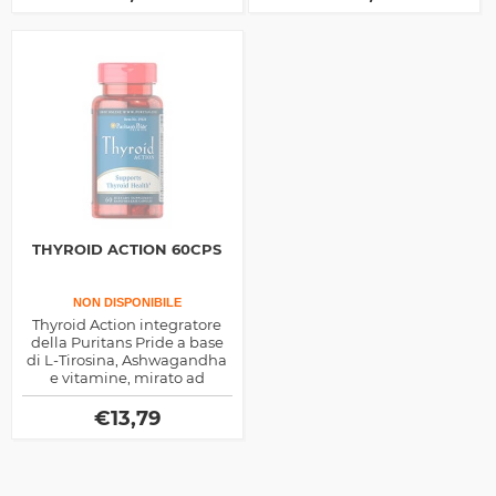
tratta di steroli vegetali
THYROID ACTION 60CPS
NON DISPONIBILE
Thyroid Action integratore
della Puritans Pride a base
di L-Tirosina, Ashwagandha
e vitamine, mirato ad
aumentare naturalemente
l'attività della tiroide e
€
13,79
promuovere il metabolismo.