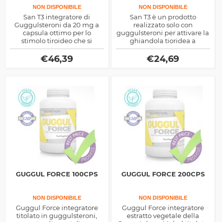
NON DISPONIBILE
NON DISPONIBILE
San T3 integratore di
San T3 è un prodotto
Guggulsteroni da 20 mg a
realizzato solo con
capsula ottimo per lo
guggulsteroni per attivare la
stimolo tiroideo che si
ghiandola tioridea a
traduce in un dimagrimento
produrre più ormoni e
più veloce mediato
aumentare il metabolismo
€
46,39
€
24,69
dall'utilizzo energetico del
grasso
GUGGUL FORCE 100CPS
GUGGUL FORCE 200CPS
NON DISPONIBILE
NON DISPONIBILE
Guggul Force integratore
Guggul Force integratore
titolato in guggulsteroni,
estratto vegetale della