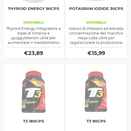
THYROID ENERGY 90CPS
POTASSIUM IODIDE 30CPS
DISPONIBILE
DISPONIBILE
Thyroid Energy integratore a
Ioduro di Potassio ad elevata
base di tirosina e
concentrazione del marchio
guggulsteroni utile per
Haya Labs utile per
aumentare il metabolismo
regolarizzare la produzione
basale attraverso gli ormoni
degli ormoni tiroidei
tiroidei prodotto da Now
€
23,89
€
15,99
Foods
T3 180CPS
T3 90CPS