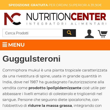
SPEDIZIONE GRATUITA
PER ORDINI SUPERIORI A 39,90€
MENU
Guggulsteroni
Commiphora mukul è una pianta tropicale caratterizzata
da una rivestitura di spine, usata in grande quantità in
India, dove nel 1987 ha guadagnato l’autorizzazione alla
vendita come
prodotto ipolipidemizzante
cioè utile per
abbassare i livelli ematici di colesterolo e trigliceridi nel
sangue. Persone che seguono diete ipocaloriche, con
l’obbiettivo di
ridurre la massa grassa
, integrando con