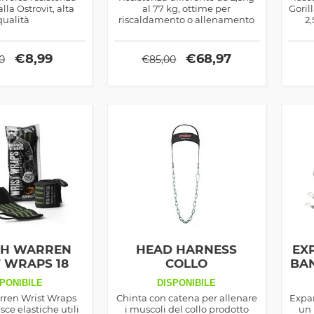
lla Ostrovit, alta
al 77 kg, ottime per
Goril
qualità
riscaldamento o allenamento
2,
intensivo
ma
€
8,99
€
68,97
00
€
85,00
H WARREN
HEAD HARNESS
EX
 WRAPS 18
COLLO
BAN
I - 2 FASCE
PONIBILE
DISPONIBILE
POLSI
rren Wrist Wraps
Chinta con catena per allenare
Expa
sce elastiche utili
i muscoli del collo prodotto
un 