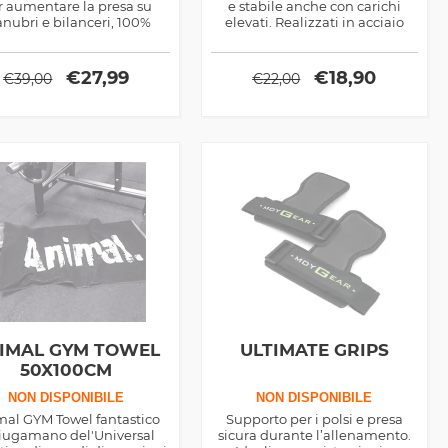
r aumentare la presa su
e stabile anche con carichi
nubri e bilanceri, 100%
elevati. Realizzati in acciaio
cotone
resistente e dotati di una
cintura regolabile in velcro,
questi ganci supportano il
€
27,99
€
18,90
€
39,00
€
22,00
polso e riducono lo stress sulle
mani, migliorando il comfort e
la sicurezza durante gli
allenamenti intensi.
IMAL GYM TOWEL
ULTIMATE GRIPS
50X100CM
NON DISPONIBILE
NON DISPONIBILE
mal GYM Towel fantastico
Supporto per i polsi e presa
iugamano del'Universal
sicura durante l’allenamento.