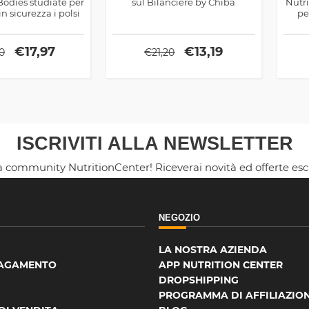
Bodies studiate per
sul Bilanciere by Chiba
Nutri
 sicurezza i polsi
pe
€
17,97
€
13,19
0
€
21,20
ISCRIVITI ALLA NEWSLETTER
la community NutritionCenter! Riceverai novità ed offerte es
NEGOZIO
LA NOSTRA AZIENDA
PAGAMENTO
APP NUTRITION CENTER
DROPSHIPPING
PROGRAMMA DI AFFILIAZIO