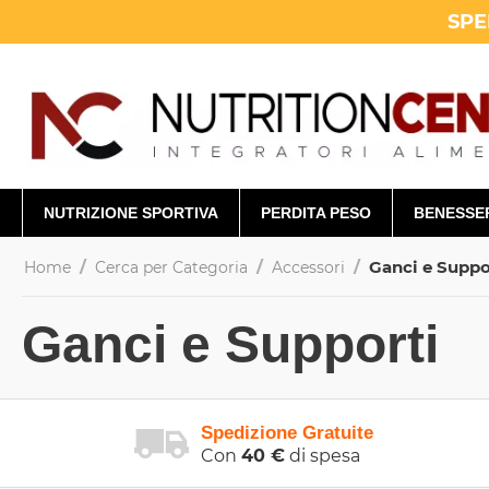
SPE
NUTRIZIONE SPORTIVA
PERDITA PESO
BENESSE
/
/
/
Ganci e Suppo
Home
Cerca per Categoria
Accessori
Ganci e Supporti
Spedizione Gratuite
Con
40 €
di spesa