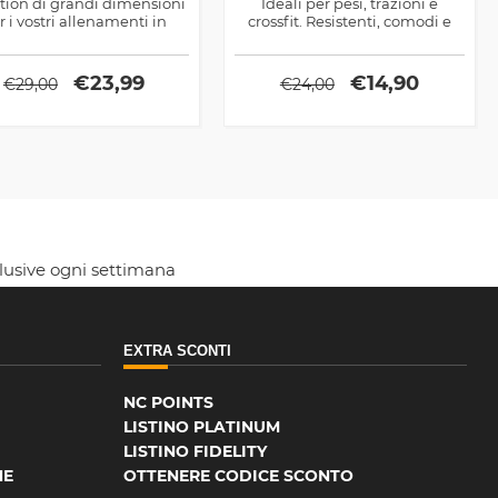
tion di grandi dimensioni
Ideali per pesi, trazioni e
r i vostri allenamenti in
crossfit. Resistenti, comodi e
completa sicurezza
antiscivolo.
€
23,99
€
14,90
€
29,00
€
24,00
clusive ogni settimana
EXTRA SCONTI
NC POINTS
LISTINO PLATINUM
LISTINO FIDELITY
NE
OTTENERE CODICE SCONTO