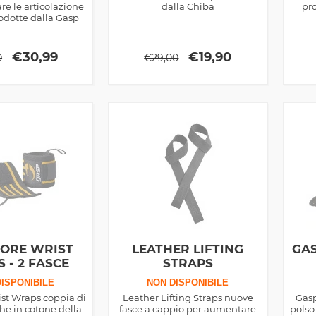
re le articolazione
dalla Chiba
pro
rodotte dalla Gasp
€
30,99
€
19,90
0
€
29,00
ORE WRIST
LEATHER LIFTING
GAS
 - 2 FASCE
STRAPS
POLSO
ISPONIBILE
NON DISPONIBILE
st Wraps coppia di
Leather Lifting Straps nuove
Gasp
che in cotone della
fasce a cappio per aumentare
polso 