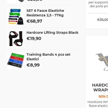
per supporta
dei polsi p
SET 6 Fasce Elastiche
Resistenza 2,5 - 77Kg
€
35,0
€
68,97
Hardcore Lifting Straps Black
€
19,90
Training Bands 4 pcs set
Elastici
€
8,99
HARDC
WRAPS
NON D
Hardcore Wri
fasce elasti