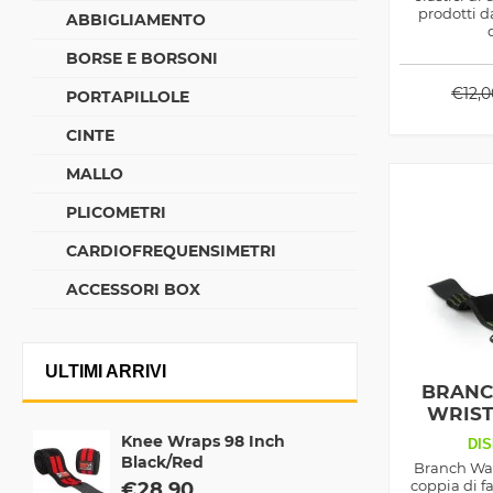
prodotti da
ABBIGLIAMENTO
BORSE E BORSONI
€
12,
PORTAPILLOLE
CINTE
MALLO
PLICOMETRI
CARDIOFREQUENSIMETRI
ACCESSORI BOX
ULTIMI ARRIVI
BRANC
WRIST
POLLIC
Knee Wraps 98 Inch
DIS
Black/Red
Branch Wa
coppia di fa
€
28,90