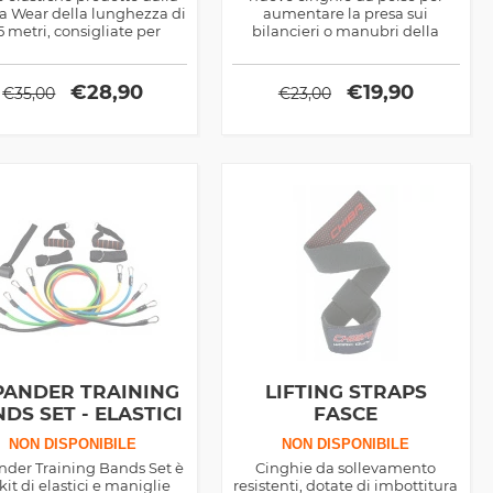
la Wear della lunghezza di
aumentare la presa sui
5 metri, consigliate per
bilancieri o manubri della
ntenere in sicurezza le
Gorilla Wear
ginocchia
€
28,90
€
19,90
€
35,00
€
23,00
PANDER TRAINING
LIFTING STRAPS
DS SET - ELASTICI
FASCE
NON DISPONIBILE
NON DISPONIBILE
nder Training Bands Set è
Cinghie da sollevamento
kit di elastici e maniglie
resistenti, dotate di imbottitura