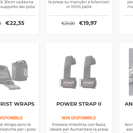
di 30cm cadauna
la presa su manubri e bilancieri
pe
 supporto dei polsi
in 100% pelle
ma
lla Gasp
€
22,35
€
19,97
0
€
21,00
RIST WRAPS
POWER STRAP II
AN
ISPONIBILE
NON DISPONIBILE
t Wraps sono le
Polsiera Imbottita con fasca,
Ani
lastiche per i polsi
ideale per Aumentare la presa
asc