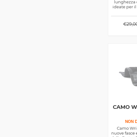
lunghezza 
ideate per il
da
€
29,0
CAMO W
NON D
Camo Wris
nuove fasce e