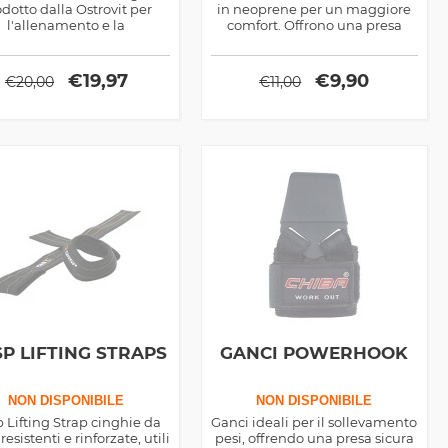
dotto dalla Ostrovit per
in neoprene per un maggiore
l'allenamento e la
comfort. Offrono una presa
riabilitazione a casa
sicura e stabile, migliorando la
performance negli esercizi di
forza e proteggendo i polsi
€
19,97
€
9,90
€
20,00
€
11,00
durante l'allenamento.
P LIFTING STRAPS
GANCI POWERHOOK
NON DISPONIBILE
NON DISPONIBILE
 Lifting Strap cinghie da
Ganci ideali per il sollevamento
resistenti e rinforzate, utili
pesi, offrendo una presa sicura