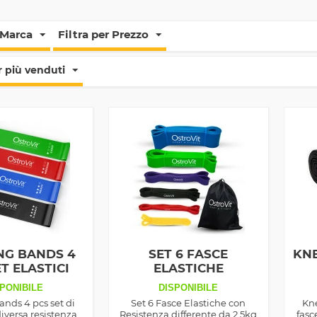
 Marca
Filtra per Prezzo
 più venduti
NG BANDS 4
SET 6 FASCE
KNE
T ELASTICI
ELASTICHE
RESISTENZA 2,5 - 77KG
PONIBILE
DISPONIBILE
ands 4 pcs set di
Set 6 Fasce Elastiche con
Kne
 diversa resistenza
Resistenza differente da 2,5kg
fasc