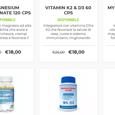
NESIUM
VITAMIN K2 & D3 60
MY
NATE 120 CPS
CPS
PONIBILE
DISPONIBILE
di magnesio ad alta
Integratore con vitamina D3 e
I
ilità che aiuta a
K2 che favorisce la salute di
vit
anchezza, crampi
ossa, cuore e sistema
mag
tress e favorisce il
immunitario, migliorando
fo
mentale e fisico.
l’assorbimento del calcio e la
s
sua corretta distribuzione
ben
nell’organismo.
€
18,00
€
18,00
0
€
25,00