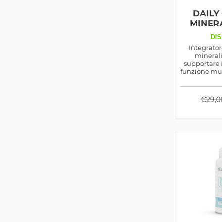
DAILY
MINERA
DIS
Integrator
minerali
supportare 
funzione mus
immunitar
stress oss
carenze e fa
€
29,0
ottimale, per
chi segue d
v