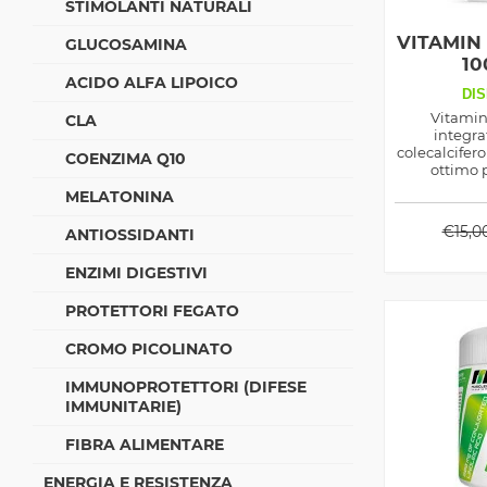
STIMOLANTI NATURALI
VITAMIN 
GLUCOSAMINA
10
ACIDO ALFA LIPOICO
DIS
Vitamin
CLA
integra
colecalcifer
COENZIMA Q10
ottimo 
l'assorbimen
MELATONINA
ossa e
rinvigorente
€
15,0
ANTIOSSIDANTI
la D3 è i
ENZIMI DIGESTIVI
PROTETTORI FEGATO
CROMO PICOLINATO
IMMUNOPROTETTORI (DIFESE
IMMUNITARIE)
FIBRA ALIMENTARE
ENERGIA E RESISTENZA