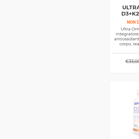
ULTR
D3+K2
NON D
Ultra O
integratore
antiossidant
corpo, rea
nutrienti ess
per la densi
€
33,0