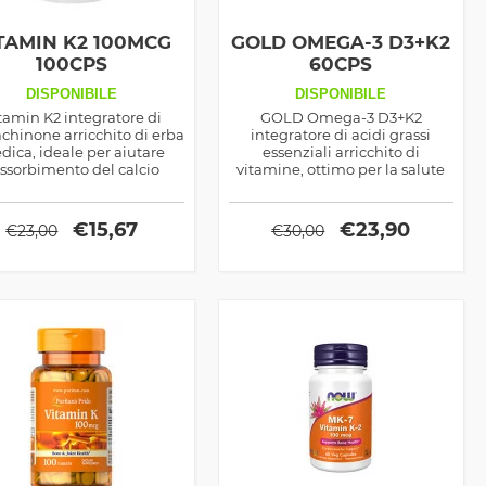
TAMIN K2 100MCG
GOLD OMEGA-3 D3+K2
100CPS
60CPS
DISPONIBILE
DISPONIBILE
tamin K2 integratore di
GOLD Omega-3 D3+K2
hinone arricchito di erba
integratore di acidi grassi
dica, ideale per aiutare
essenziali arricchito di
assorbimento del calcio
vitamine, ottimo per la salute
ducendo le possibilità di
del corpo ma anche come
porosi, ma indicato anche
supporto sportivo
 coadiuvare la salute del
€
15,67
€
23,90
€
23,00
€
30,00
corpo in generale