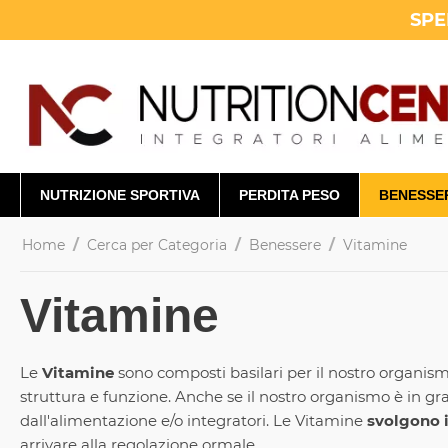
SPE
NUTRIZIONE SPORTIVA
PERDITA PESO
BENESSE
/
/
/
Home
Cerca per Categoria
Benessere
Vitamine
Vitamine
Le
Vitamine
sono composti basilari per il nostro organism
struttura e funzione. Anche se il nostro organismo è in g
dall'alimentazione e/o integratori. Le Vitamine
svolgono i
arrivare alla regolazione ormale.