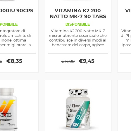
000IU 90CPS
VITAMINA K2 200
V
NATTO MK-7 90 TABS
PONIBILE
DISPONIBILE
ntegratore di
Vitamina K2 200 Natto MK-7
Vita
rolo arricchito di
micronutriente essenziale che
di Ph
none, ottima
contribuisce in diversi modi al
mi
per migliorare la
benessere del corpo, agisce
lipos
 calcio nelle ossa
sull'assorbimento del calcio è
all
 sostenere forza e
antiossidante e
d
fisica durante gli
antinfiammatorio naturale
€
8,35
€
9,45
00
€
14,00
lenamenti