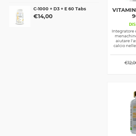
C-1000 + D3 + E 60 Tabs
VITAMIN
€
14,00
9
DIS
Integratore d
menachino
aiutare l'
calcio nell
come rinvi
€
12,0