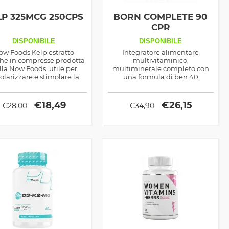
LP 325MCG 250CPS
BORN COMPLETE 90
CPR
DISPONIBILE
DISPONIBILE
ow Foods Kelp estratto
Integratore alimentare
ghe in compresse prodotta
multivitaminico,
lla Now Foods, utile per
multiminerale completo con
olarizzare e stimolare la
una formula di ben 40
oduzione degli ormoni
ingredienti ad azione sinergica.
tiroidei
€
18,49
€
26,15
€
28,00
€
34,90