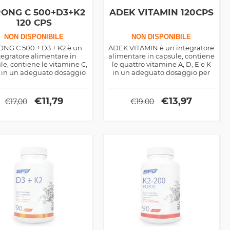
RONG C 500+D3+K2
ADEK VITAMIN 120CPS
120 CPS
NON DISPONIBILE
NON DISPONIBILE
ONG C 500 + D3 + K2 è un
ADEK VITAMIN è un integratore
tegratore alimentare in
alimentare in capsule, contiene
le, contiene le vitamine C,
le quattro vitamine A, D, E e K
K in un adeguato dosaggio
in un adeguato dosaggio per
 un apporto sicuro delle
un apporto sicuro delle stesse.
sse. Le vitamine svolgono
Le vitamine liposolubili
se funzioni nell’organismo
svolgono diverse funzioni
€
11,79
€
13,97
€
17,00
€
19,00
umano.
nell’organismo umano.