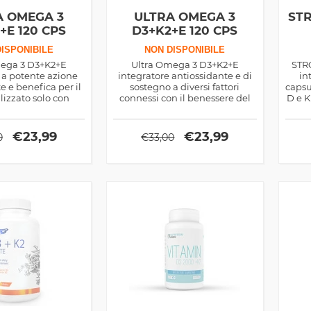
A OMEGA 3
ULTRA OMEGA 3
ST
+E 120 CPS
D3+K2+E 120 CPS
ISPONIBILE
NON DISPONIBILE
mega 3 D3+K2+E
Ultra Omega 3 D3+K2+E
STR
 a potente azione
integratore antiossidante e di
in
e e benefica per il
sostegno a diversi fattori
capsu
lizzato solo con
connessi con il benessere del
D e 
enziali, utile anche
corpo, aiuta la densità ossea,
per
tà ossea e non solo
agisce sul sistema immunitario
ste
ed è rinvigorente per il maschio
diver
€
23,99
€
23,99
0
€
33,00
adulto