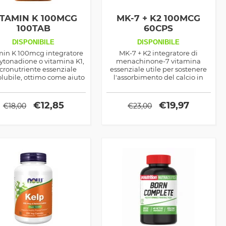
ITAMIN K 100MCG
MK-7 + K2 100MCG
100TAB
60CPS
DISPONIBILE
DISPONIBILE
min K 100mcg integratore
MK-7 + K2 integratore di
ytonadione o vitamina K1,
menachinone-7 vitamina
cronutriente essenziale
essenziale utile per sostenere
olubile, ottimo come aiuto
l'assorbimento del calcio in
a salute delle ossa, di cui
ossa e denti ma anche per
etermina la resistenza
contrastare i radicali liberi e
diminuire le infiammazioni
€
12,85
€
19,97
€
18,00
€
23,00