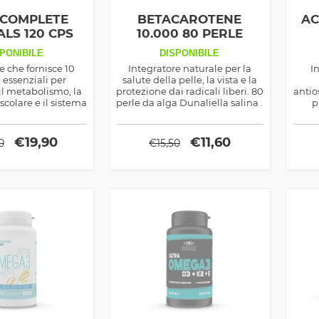
 COMPLETE
BETACAROTENE
AC
LS 120 CPS
10.000 80 PERLE
PONIBILE
DISPONIBILE
e che fornisce 10
Integratore naturale per la
I
 essenziali per
salute della pelle, la vista e la
il metabolismo, la
protezione dai radicali liberi. 80
antio
colare e il sistema
perle da alga Dunaliella salina .
p
io. Combatte lo
m
idativo, previene
vorisce un recupero
€
19,90
€
11,60
0
€
15,50
fetto per sportivi e
iete vegetariane o
egane.