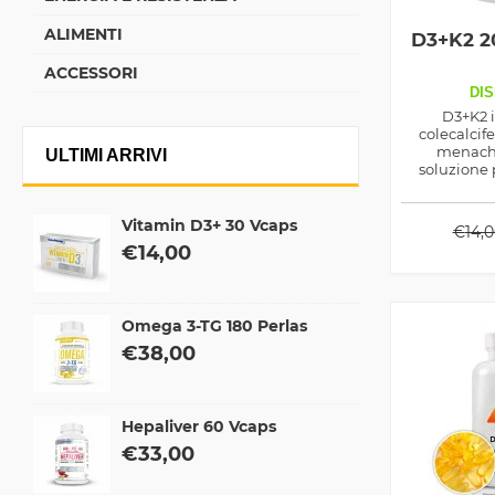
ALIMENTI
D3+K2 2
ACCESSORI
DIS
D3+K2 i
colecalcife
menachi
ULTIMI ARRIVI
soluzione 
presenza del
ma anche per
resistenza 
Vitamin D3+ 30 Vcaps
€
14,
al
€
14,00
Omega 3-TG 180 Perlas
€
38,00
Hepaliver 60 Vcaps
€
33,00