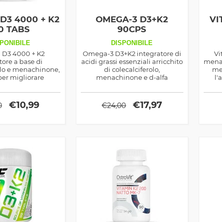
D3 4000 + K2
OMEGA-3 D3+K2
VI
0 TABS
90CPS
PONIBILE
DISPONIBILE
 D3 4000 + K2
Omega-3 D3+K2 integratore di
Vi
tore a base di
acidi grassi essenziali arricchito
menac
olo e menachinone,
di colecalciferolo,
me
per migliorare
menachinone e d-alfa
l'
to del calcio nelle
toceferolo, ottimo antiossidante
ri
d anche come
ma anche di sostegno alla
osteo
 maschile, inoltre
densità delle ossa
per
€
10,99
€
17,97
0
€
24,00
mmonostimolante