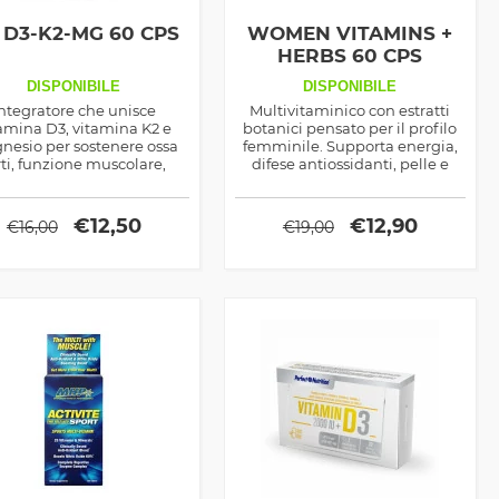
 D3-K2-MG 60 CPS
WOMEN VITAMINS +
HERBS 60 CPS
DISPONIBILE
DISPONIBILE
ntegratore che unisce
Multivitaminico con estratti
amina D3, vitamina K2 e
botanici pensato per il profilo
nesio per sostenere ossa
femminile. Supporta energia,
rti, funzione muscolare,
difese antiossidanti, pelle e
istema immunitario e
benessere quotidiano, senza
essere cardiovascolare.
stimolanti.
€
12,50
€
12,90
€
16,00
€
19,00