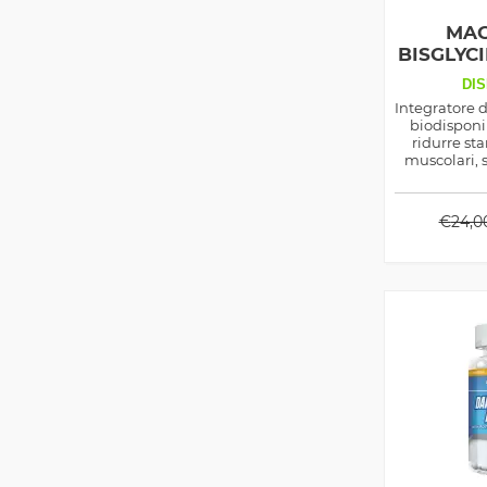
MAG
BISGLYCI
DIS
Integratore 
biodisponib
ridurre st
muscolari, s
benessere 
€
24,0