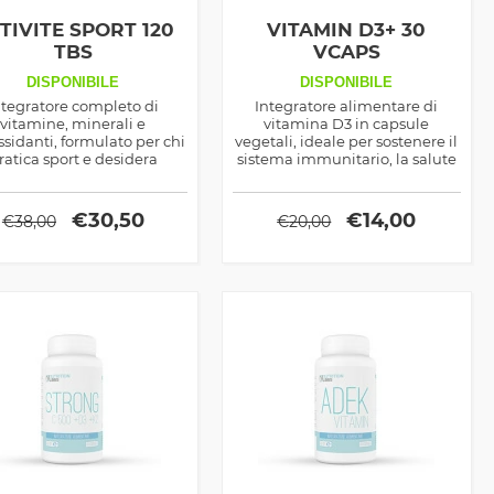
TIVITE SPORT 120
VITAMIN D3+ 30
TBS
VCAPS
DISPONIBILE
DISPONIBILE
ntegratore completo di
Integratore alimentare di
vitamine, minerali e
vitamina D3 in capsule
ssidanti, formulato per chi
vegetali, ideale per sostenere il
ratica sport e desidera
sistema immunitario, la salute
assimizzare energia,
di ossa e denti, la funzione
resistenza e recupero
muscolare e il normale
muscolare.
assorbimento di calcio e fosforo.
€
30,50
€
14,00
€
38,00
€
20,00