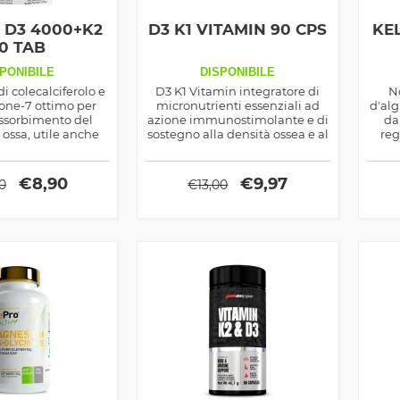
 D3 4000+K2
D3 K1 VITAMIN 90 CPS
KE
0 TAB
PONIBILE
DISPONIBILE
i colecalciferolo e
D3 K1 Vitamin integratore di
N
ne-7 ottimo per
micronutrienti essenziali ad
d'al
assorbimento del
azione immunostimolante e di
da
e ossa, utile anche
sostegno alla densità ossea e al
reg
gorente maschile
vigore maschile, indicato sia in
pr
fase di massa che
dimagrimento
€
8,90
€
9,97
0
€
13,00