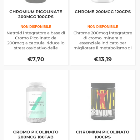
CHROMIUM PICOLINATE
CHROME 200MCG 120CPS
200MCG 100CPS
NON DISPONIBILE
NON DISPONIBILE
Natroid integratore a base di
Chrome 200mcg integratore
Cromo Picolinato da
di cromo, minerale
200mcg a capsula, riduce lo
essenziale indicato per
stress ossidativo delle
migliorare il metabolismo di
cellule, velocizza il
zuccheri e grassi ma
metabolismo e abbassa la
soprattutto per controllare la
€
7,70
€
13,19
glicemia
glicemia
CROMO PICOLINATO
CHROMIUM PICOLINATO
200MCG 180TAB
100CPS