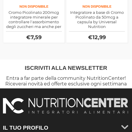
NON DISPONIBILE
NON DISPONIBILE
Cromo Picolinato 200mcg
Integratore a base di Cromo
integratore minerale per
Picolinato da 50mcg a
controllare l'assorbimento
capsula by Universal
degli zuccheri ma anche per
Nutrition
modulare la presenza del
testosterone nel sangue,
€
7,59
€
12,99
ottimo dimagrante e
anabolico
ISCRIVITI ALLA NEWSLETTER
Entra a far parte della community NutritionCenter!
Riceverai novità ed offerte esclusive ogni settimana
IL TUO PROFILO