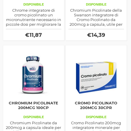
DISPONIBILE
DISPONIBILE
Chrome integratore di
Chromium Picolinate della
cromo picolinato un
Swanson integratore di
micronutriente necessario in
Cromo Picolinato da
piccole dosi per migliorare la
200mcg a capsula, utile per
risposta insulinica, modulare
regolarizzare gli zuccheri nel
la glicemia e aumentare la
sangue e regolare la curva
€
11,87
€
14,39
massa magra diminuendo
glicemica
al contempo quella adiposa
CHROMIUM PICOLINATE
CROMO PICOLINATO
200MCG 100CP
200MCG 30CPR
DISPONIBILE
DISPONIBILE
Chromium Picolinate da
Cromo Picolinato 200mcg
200mcg a capsula ideale per
integratore minerale per