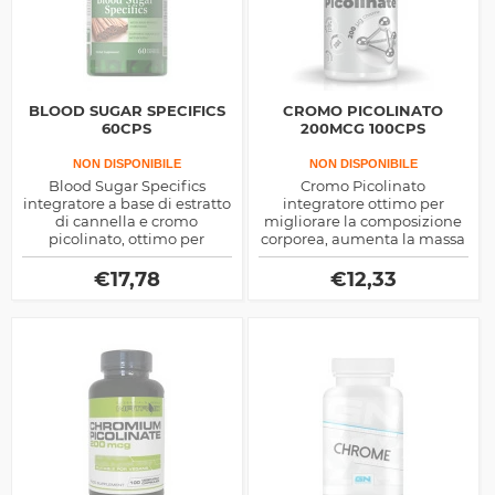
BLOOD SUGAR SPECIFICS
CROMO PICOLINATO
60CPS
200MCG 100CPS
NON DISPONIBILE
NON DISPONIBILE
Blood Sugar Specifics
Cromo Picolinato
integratore a base di estratto
integratore ottimo per
di cannella e cromo
migliorare la composizione
picolinato, ottimo per
corporea, aumenta la massa
controllare i livelli di
magra a discapito di quella
zuccheri nel sangue ma
grassa ed è ottimo anche
€
17,78
€
12,33
anche come efficace
come aiuto per mantenere
antiossidante
equilibrata la glicemia