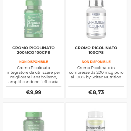
CROMO PICOLINATO
CROMO PICOLINATO
200MCG 100CPS
100CPS
NON DISPONIBILE
NON DISPONIBILE
Cromo Picolinato
Cromo Picolinato in
integratore da utilizzare per
compresse da 200 mcg puro
migliorare l'anabolismo,
al 100% by Scitec Nutrition
amplificandone l'efficacia
sul corpo, inoltre a diverse
proprietà salutistiche
€
9,99
€
8,73