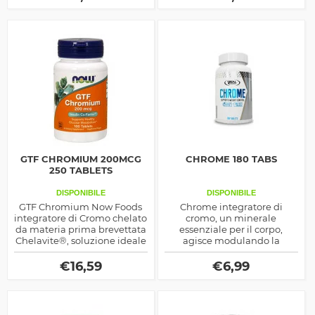
composizione corporea
anche sui livelli di
testosterone naturale
GTF CHROMIUM 200MCG
CHROME 180 TABS
250 TABLETS
DISPONIBILE
DISPONIBILE
GTF Chromium Now Foods
Chrome integratore di
integratore di Cromo chelato
cromo, un minerale
da materia prima brevettata
essenziale per il corpo,
Chelavite®, soluzione ideale
agisce modulando la
per regolare gli zuccheri nel
presenza dell'insulina nel
sangue
sangue e controlla i livelli di
€
16,59
€
6,99
glucosio, inoltre rafforza la
muscolatura