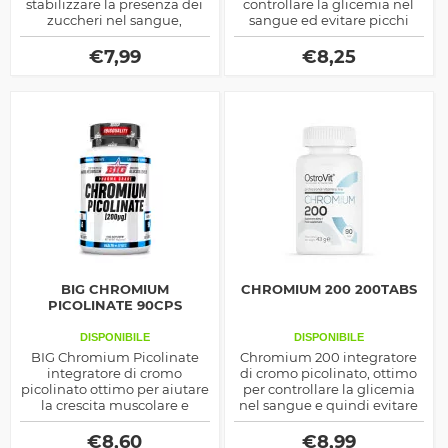
stabilizzare la presenza dei
controllare la glicemia nel
zuccheri nel sangue,
sangue ed evitare picchi
regolarizzando la glicemia,
insulinici o cortisolici, utile
prodotto dalla Haya Labs
anche come stimolatore del
€
7,99
€
8,25
testosterone
BIG CHROMIUM
CHROMIUM 200 200TABS
PICOLINATE 90CPS
DISPONIBILE
DISPONIBILE
BIG Chromium Picolinate
Chromium 200 integratore
integratore di cromo
di cromo picolinato, ottimo
picolinato ottimo per aiutare
per controllare la glicemia
la crescita muscolare e
nel sangue e quindi evitare
diminuire il grasso corporeo,
picchi insulinici ma anche
agisce sulla glicemia e sulla
cortisolici, inoltre agisce
€
8,60
€
8,99