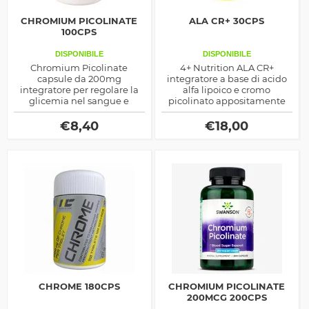
CHROMIUM PICOLINATE
ALA CR+ 30CPS
100CPS
DISPONIBILE
DISPONIBILE
Chromium Picolinate
4+ Nutrition ALA CR+
capsule da 200mg
integratore a base di acido
integratore per regolare la
alfa lipoico e cromo
glicemia nel sangue e
picolinato appositamente
migliorare la composizione
formulato per mantenere
corporea, ottimo quando si
sotto controllo la glicemia
€
8,40
€
18,00
segue una dieta ipocalorica
e ipoglucidica
CHROME 180CPS
CHROMIUM PICOLINATE
200MCG 200CPS