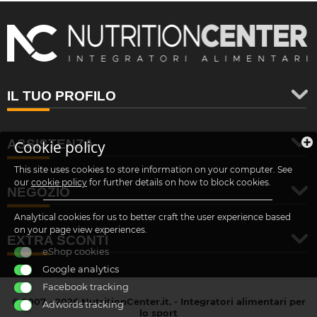
IL TUO PROFILO
ASSISTENZA
Cookie policy
This site uses cookies to store information on your computer. See
our
cookie policy
for further details on how to block cookies.
NEGOZIO
Analytical cookies for us to better craft the user experience based
on your page view experiences.
EXTRA SCONTI
eShop cookies
Google analytics
Facebook tracking
© 2007 - 2026 NutritionCenter.it. - Integratori alimentari per
Adwords tracking
lo sport