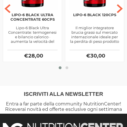
LIPO-6 BLACK ULTRA
LIPO-6 BLACK 120CPS
CONCENTRATE 60CPS
Lipo-6 Black Ultra
Il miglior integratore
Concentrate: termogenesi
brucia grassi sul mercato
e bilancio calorico ·
internazionale ideale per
aumenta la velocità del
la perdita di peso prodotto
metabolismo basale
dalla Nutrex
incrementando così il
dispendio calorico a...
€
28,00
€
30,00
ISCRIVITI ALLA NEWSLETTER
Entra a far parte della community NutritionCenter!
Riceverai novità ed offerte esclusive ogni settimana