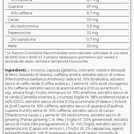
Guaranà
67 mg
-
10% caffeina
6,7 mg
-
Cacao
33 mg
-
6% teobromina
3,3 mg
-
Peperoncino
33 mg
-
2% capsaicina
0,7 mg
-
Maté
33 mg
-
*
Le Razioni Giornaliere Raccomandate sono calcolate sulla base di una dieta
da 2000 kcal o 8400 kJ. Il proprio fabbisogno giornaliero può variare a
seconda del sesso, dell'età e dell'attività fisica svolta.
Ingredienti:
L-tirosina, capsula (gelatina, coloranti: ossidi e idrossidi
di ferro, biossido di titanio), caffeina anidra, estratto secco di coleus
(Plectranthus barbatus Andrews) radice tit. 10% forskolina, estratto
secco di caffè verde (Coffea arabica L.) seme tit. 45% acidi clorogenici
e 5% caffeina, estratto secco di arancia amara (Citrus aurantium L.
ssp. amara Engl.) frutto immaturo tit. 10% sinefrina, estratto secco di
tè verde (Camellia sinensis (L.) Kuntze) foglie tit. 98% polifenoli totali e
40% EGCG, estratto secco di cola (Cola acuminata (P.Beauv.) Schott
et Endl.) seme tit. 10% caffeina, estratto secco di guaranà (Paullinia
cupana Kunth) seme tit. 10% caffeina, estratto secco di cacao
(Theobroma cacao L.) seme tit. 6% teobromina, estratto secco di
ginseng (Panax ginseng C.A. Mey.) foglia tit. 20% ginsenosidi, estratto
secco di matè (Ilex paraguariensis A. St.-Hil.) foglia, estratto secco di
peperoncino (Capsicum annum L.) frutto tit. 2% capsaicina, agenti
antiagglomeranti: sali di magnesio degli acidi grassi, biossido di