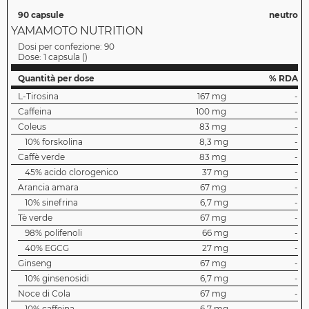
90 capsule
neutro
YAMAMOTO NUTRITION
Dosi per confezione:
90
Dose:
1 capsula
(
)
Quantità per dose
% RDA
L-Tirosina
167 mg
-
Caffeina
100 mg
-
Coleus
83 mg
-
10% forskolina
8,3 mg
-
Caffè verde
83 mg
-
45% acido clorogenico
37 mg
-
Arancia amara
67 mg
-
10% sinefrina
6,7 mg
-
Tè verde
67 mg
-
98% polifenoli
66 mg
-
40% EGCG
27 mg
-
Ginseng
67 mg
-
10% ginsenosidi
6,7 mg
-
Noce di Cola
67 mg
-
10% caffeina
6,7 mg
-