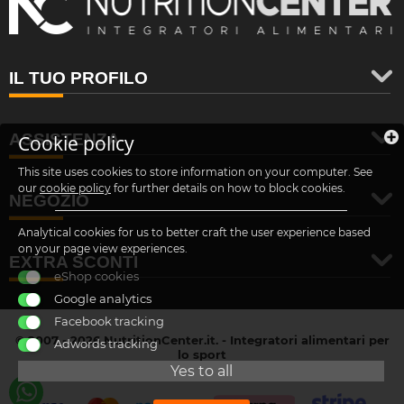
IL TUO PROFILO
ASSISTENZA
Cookie policy
This site uses cookies to store information on your computer. See
our
cookie policy
for further details on how to block cookies.
NEGOZIO
Analytical cookies for us to better craft the user experience based
on your page view experiences.
EXTRA SCONTI
eShop cookies
Google analytics
Facebook tracking
© 2007 - 2026 NutritionCenter.it. - Integratori alimentari per
Adwords tracking
lo sport
customer@nutritioncenter.it
Yes to all
- Cif: B-70838362