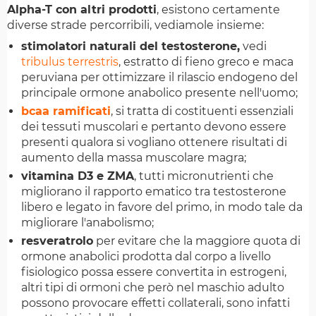
Alpha-T con altri prodotti
, esistono certamente
diverse strade percorribili, vediamole insieme:
stimolatori naturali del testosterone,
vedi
tribulus terrestris
, estratto di fieno greco e maca
peruviana per ottimizzare il rilascio endogeno del
principale ormone anabolico presente nell'uomo;
bcaa ramificati
, si tratta di costituenti essenziali
dei tessuti muscolari e pertanto devono essere
presenti qualora si vogliano ottenere risultati di
aumento della massa muscolare magra;
vitamina D3 e ZMA
, tutti micronutrienti che
migliorano il rapporto ematico tra testosterone
libero e legato in favore del primo, in modo tale da
migliorare l'anabolismo;
resveratrolo
per evitare che la maggiore quota di
ormone anabolici prodotta dal corpo a livello
fisiologico possa essere convertita in estrogeni,
altri tipi di ormoni che però nel maschio adulto
possono provocare effetti collaterali, sono infatti