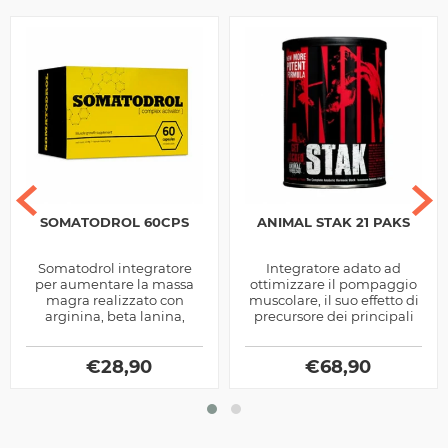
SOMATODROL 60CPS
ANIMAL STAK 21 PAKS
Somatodrol integratore
Integratore adato ad
per aumentare la massa
ottimizzare il pompaggio
magra realizzato con
muscolare, il suo effetto di
arginina, beta lanina,
precursore dei principali
attivatori ormonali e
ormoni anabolici e
stimolanti adattogeni,
lipolitici lo rendono uno
fornisce energia,...
€
28,90
€
dei...
68,90