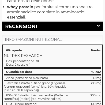
caratteristici delle donne;
whey protein
per fornire al corpo uno spettro
amminoacidico completo in amminoacidi
essenziali.
RECENSIONI
INFORMAZIONI NUTRIZIONALI
60 capsule
Neutro
NUTREX RESEARCH
Dosi per confezione:
30
Dose:
2 capsule
(
)
Quantità per dose
% RDA
Zinco (come zinco picolinato)
10 mg
Testofen estratto di fieno greco (Trigonella
300 mg
foenum-graecum) (seme) (std. 50% fenuside
[glicosidi della saponina])
KSM-66 Estratto di Ashwagandha (Withania
300 mg
somnifera) (radice) (std. 5% withanolides)
DIM (Diindolilmetano)
100 mg