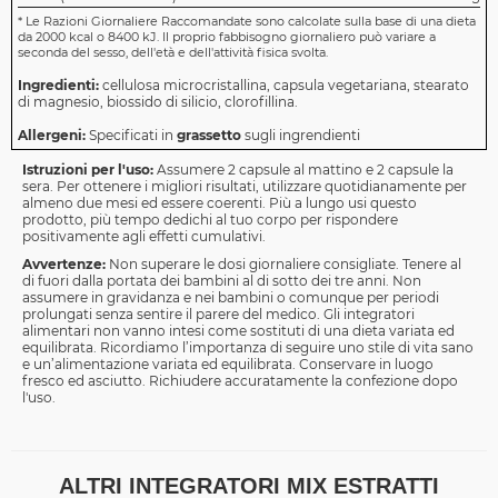
*
Le Razioni Giornaliere Raccomandate sono calcolate sulla base di una dieta
da 2000 kcal o 8400 kJ. Il proprio fabbisogno giornaliero può variare a
seconda del sesso, dell'età e dell'attività fisica svolta.
Ingredienti:
cellulosa microcristallina, capsula vegetariana, stearato
di magnesio, biossido di silicio, clorofillina.
Allergeni:
Specificati in
grassetto
sugli ingrendienti
Istruzioni per l'uso:
Assumere 2 capsule al mattino e 2 capsule la
sera. Per ottenere i migliori risultati, utilizzare quotidianamente per
almeno due mesi ed essere coerenti. Più a lungo usi questo
prodotto, più tempo dedichi al tuo corpo per rispondere
positivamente agli effetti cumulativi.
Avvertenze:
Non superare le dosi giornaliere consigliate. Tenere al
di fuori dalla portata dei bambini al di sotto dei tre anni. Non
assumere in gravidanza e nei bambini o comunque per periodi
prolungati senza sentire il parere del medico. Gli integratori
alimentari non vanno intesi come sostituti di una dieta variata ed
equilibrata. Ricordiamo l’importanza di seguire uno stile di vita sano
e un’alimentazione variata ed equilibrata. Conservare in luogo
fresco ed asciutto. Richiudere accuratamente la confezione dopo
l'uso.
ALTRI INTEGRATORI MIX ESTRATTI