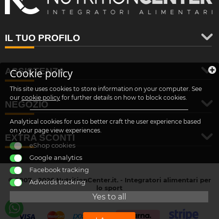
IL TUO PROFILO
ASSISTENZA
Cookie policy
This site uses cookies to store information on your computer. See
our
cookie policy
for further details on how to block cookies.
NEGOZIO
Analytical cookies for us to better craft the user experience based
on your page view experiences.
EXTRA SCONTI
eShop cookies
Google analytics
Facebook tracking
© 2007 - 2026 NutritionCenter.it. - Integratori alimentari per
Adwords tracking
lo sport
customer@nutritioncenter.it
Yes to all
- Cif: B-70838362