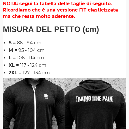
NOTA: segui la tabella delle taglie di seguito.
Ricordiamo che è una versione FIT elasticizzata
ma che resta molto aderente.
MISURA DEL PETTO (cm)
S =
86 - 94 cm
M =
95 - 104 cm
L =
106 - 114 cm
XL =
117 - 124 cm
2XL =
127 - 134 cm