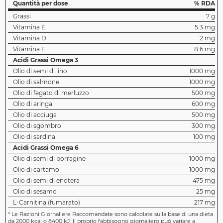
Quantità per dose
% RDA
Grassi
7 g
Vitamina E
5.3 mg
Vitamina D
2 mg
Vitamina E
8.6 mg
Acidi Grassi Omega 3
Olio di semi di lino
1000 mg
Olio di salmone
1000 mg
Olio di fegato di merluzzo
500 mg
Olio di aringa
600 mg
Olio di acciuga
500 mg
Olio di sgombro
300 mg
Olio di sardina
100 mg
Acidi Grassi Omega 6
Olio di semi di borragine
1000 mg
Olio di cartamo
1000 mg
Olio di semi di enotera
475 mg
Olio di sesamo
25 mg
L-Carnitina (fumarato)
217 mg
*
Le Razioni Giornaliere Raccomandate sono calcolate sulla base di una dieta
da 2000 kcal o 8400 kJ. Il proprio fabbisogno giornaliero può variare a