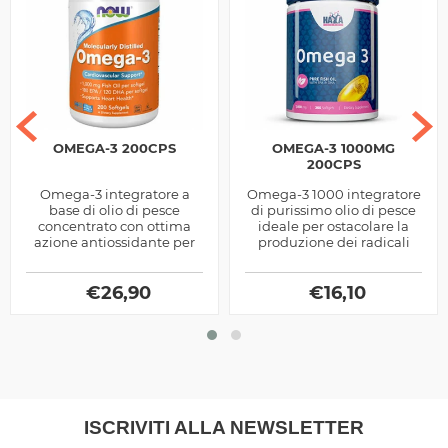
OMEGA-3 200CPS
OMEGA-3 1000MG
200CPS
Omega-3 integratore a
Omega-3 1000 integratore
base di olio di pesce
di purissimo olio di pesce
concentrato con ottima
ideale per ostacolare la
azione antiossidante per
produzione dei radicali
contrastare i radicali liberi
liberi
e promuovere il
benessere by NOW...
€
26,90
€
16,10
ISCRIVITI ALLA NEWSLETTER