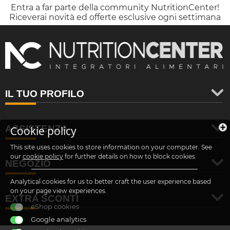
Entra a far parte della community NutritionCenter!
Riceverai novità ed offerte esclusive ogni settimana
IL TUO PROFILO
ASSISTENZA
Cookie policy
This site uses cookies to store information on your computer. See
our
cookie policy
for further details on how to block cookies.
NEGOZIO
Analytical cookies for us to better craft the user experience based
on your page view experiences.
EXTRA SCONTI
eShop cookies
Google analytics