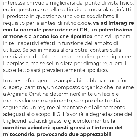
interessa chi vuole migliorarsi dal punto di vista fisico,
ed in questo caso della definizione muscolare; infatti
il prodotto in questione, una volta soddisfatto il
requisito per la sintesi di nitric oxide,
va ad interagire
con la normale produzione di GH, un potentissimo
ormone sia anabolico che lipolitico
, che svilupperà
in te i rispettivi effetti in funzione dell'ambito di
utilizzo. Se sei in massa allora potrai contare sulla
mediazione del fattori somatomedine per migliorare
l'iperplasia, ma se sei in dieta per dimagrire, allora il
suo effetto sarà prevalentemente lipolitico.
In questo frangente è auspicabile abbinare una fonte
di acetyl carnitna, un composto organico che insieme
a Arginina Ornitina determinerà in te un facile e
molto veloce dimagrimento, sempre che tu stia
seguendo un regime alimentare e di allenamento
adeguati allo scopo. Il GH favorirà la degradazione dei
trigliceridi ad acidi grassi e glicerolo, mentre
la
carnitina veicolerà questi grassi all'interno del
mitocondrio, provocando due apprezzabili