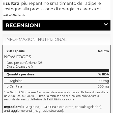
risultati
, più repentino smaltimento dell'adipe, e
sostegno alla produzione di energia in carenza di
carboidrati.
RECENSIONI
INFORMAZIONI NUTRIZIONALI
250 capsule
Neutro
NOW FOODS
Dosi per confezione:
125
Dose:
2 capsule
(
)
Quantità per dose
% RDA
L-Arginina
1000mg
L-Ornitina
500mg
*
Le Razioni Giornaliere Raccomandate sono calcolate sulla base di una dieta
da 2000 kcal o 8400 kJ. Il proprio fabbisogno giornaliero può variare a
seconda del sesso, dell'età e dell'attività fisica svolta.
Ingredienti:
L-Arginina, L-Ornitina cloroidrata, capsule (gelatina),
anti-agglomeranti (magnesio stearato).