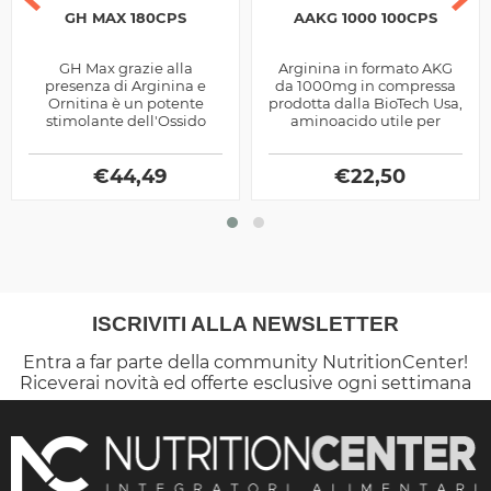
GH MAX 180CPS
AAKG 1000 100CPS
GH Max grazie alla
Arginina in formato AKG
presenza di Arginina e
da 1000mg in compressa
Ornitina è un potente
prodotta dalla BioTech Usa,
stimolante dell'Ossido
aminoacido utile per
Nitrico con minerali ed
migliorare il pump
estratti vegetali prodotto
muscolare.
dalle Universal...
€
44,49
€
22,50
ISCRIVITI ALLA NEWSLETTER
Entra a far parte della community NutritionCenter!
Riceverai novità ed offerte esclusive ogni settimana