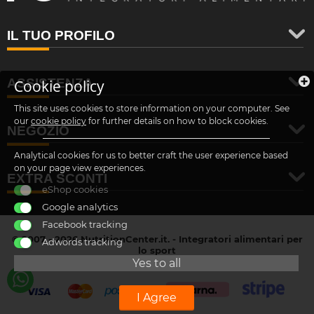
IL TUO PROFILO
ASSISTENZA
Cookie policy
This site uses cookies to store information on your computer. See
our
cookie policy
for further details on how to block cookies.
NEGOZIO
Analytical cookies for us to better craft the user experience based
on your page view experiences.
EXTRA SCONTI
eShop cookies
Google analytics
Facebook tracking
© 2007 - 2026 NutritionCenter.it. - Integratori alimentari per
Adwords tracking
lo sport
customer@nutritioncenter.it
Yes to all
- Cif: B-70838362
I Agree