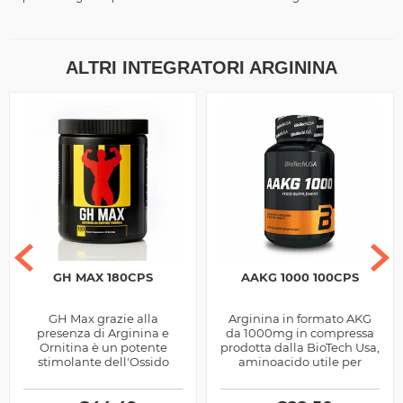
ALTRI INTEGRATORI ARGININA
GH MAX 180CPS
AAKG 1000 100CPS
GH Max grazie alla
Arginina in formato AKG
presenza di Arginina e
da 1000mg in compressa
Ornitina è un potente
prodotta dalla BioTech Usa,
stimolante dell'Ossido
aminoacido utile per
Nitrico con minerali ed
migliorare il pump
estratti vegetali prodotto
muscolare.