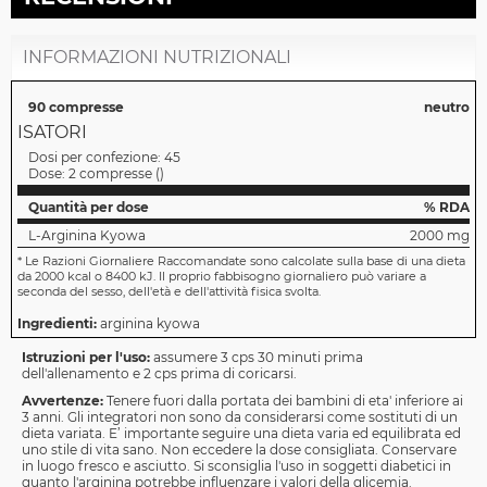
INFORMAZIONI NUTRIZIONALI
90 compresse
neutro
ISATORI
Dosi per confezione:
45
Dose:
2 compresse
(
)
Quantità per dose
% RDA
L-Arginina Kyowa
2000 mg
*
Le Razioni Giornaliere Raccomandate sono calcolate sulla base di una dieta
da 2000 kcal o 8400 kJ. Il proprio fabbisogno giornaliero può variare a
seconda del sesso, dell'età e dell'attività fisica svolta.
Ingredienti:
arginina kyowa
Istruzioni per l'uso:
assumere 3 cps 30 minuti prima
dell'allenamento e 2 cps prima di coricarsi.
Avvertenze:
Tenere fuori dalla portata dei bambini di eta' inferiore ai
3 anni. Gli integratori non sono da considerarsi come sostituti di un
dieta variata. E’ importante seguire una dieta varia ed equilibrata ed
uno stile di vita sano. Non eccedere la dose consigliata. Conservare
in luogo fresco e asciutto. Si sconsiglia l'uso in soggetti diabetici in
quanto l'arginina potrebbe influenzare i valori della glicemia.