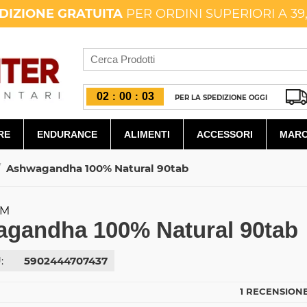
DIZIONE GRATUITA
PER ORDINI SUPERIORI A 39
02
00
03
:
:
PER LA SPEDIZIONE OGGI
RE
ENDURANCE
ALIMENTI
ACCESSORI
MARC
/
Ashwagandha 100% Natural 90tab
RM
gandha 100% Natural 90tab
:
5902444707437
1 RECENSIONE