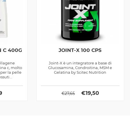
N C 400G
JOINT-X 100 CPS
ollagene
Joint-X è un integratore a base di
mina c, molto
Glucosamina, Condroitina, MSM e
per la pelle
Gelatina by Scitec Nutrition
ssuti...
9
€
19,50
€
27,65