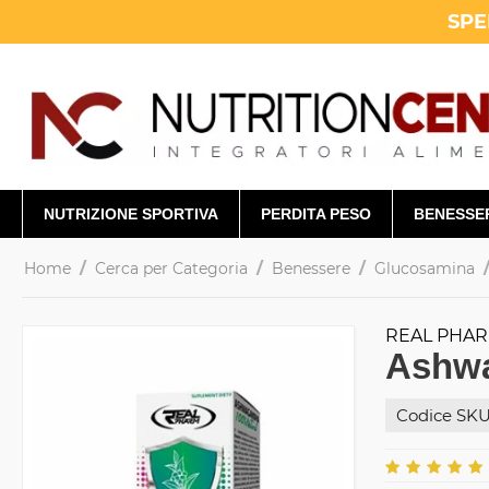
SPE
NUTRIZIONE SPORTIVA
PERDITA PESO
BENESSE
/
/
/
Home
Cerca per Categoria
Benessere
Glucosamina
REAL PHA
Ashwa
Codice SKU