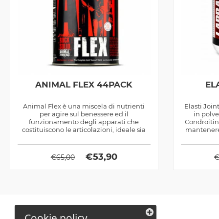
ANIMAL FLEX 44PACK
EL
Animal Flex è una miscela di nutrienti
Elasti Joi
per agire sul benessere ed il
in polv
funzionamento degli apparati che
Condroitin
costituiscono le articolazioni, ideale sia
mantenere 
come...
€
53,90
€
65,00
Cookie policy