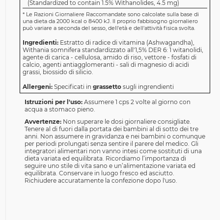
(Standardized to contain 1.5% Withanolides, 4.5 mg)
*
Le Razioni Giornaliere Raccomandate sono calcolate sulla base di
una dieta da 2000 kcal o 8400 kJ. Il proprio fabbisogno giornaliero
può variare a seconda del sesso, dell'età e dell'attività fisica svolta.
Ingredienti:
Estratto di radice di vitamina (Ashwagandha),
Withania somnifera standardizzato all'1,5% DER 6: 1 witanolidi,
agente di carica - cellulosa, amido di riso, vettore - fosfati di
calcio, agenti antiagglomeranti - sali di magnesio di acidi
grassi, biossido di silicio.
Allergeni:
Specificati in
grassetto
sugli ingrendienti
Istruzioni per l'uso:
Assumere 1 cps 2 volte al giorno con
acqua a stomaco pieno.
Avvertenze:
Non superare le dosi giornaliere consigliate.
Tenere al di fuori dalla portata dei bambini al di sotto dei tre
anni. Non assumere in gravidanza e nei bambini o comunque
per periodi prolungati senza sentire il parere del medico. Gli
integratori alimentari non vanno intesi come sostituti di una
dieta variata ed equilibrata. Ricordiamo l’importanza di
seguire uno stile di vita sano e un’alimentazione variata ed
equilibrata. Conservare in luogo fresco ed asciutto.
Richiudere accuratamente la confezione dopo l'uso.