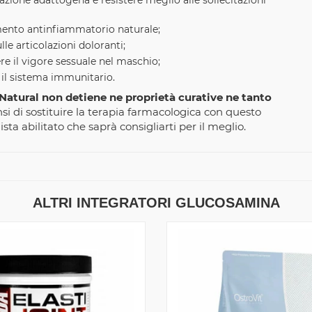
l'azione adattogena e resistere meglio alle sollecitazioni
mento antinfiammatorio naturale;
lle articolazioni doloranti;
e il vigore sessuale nel maschio;
 il sistema immunitario.
tural non detiene ne proprietà curative ne tanto
i di sostituire la terapia farmacologica con questo
sta abilitato che saprà consigliarti per il meglio.
ALTRI INTEGRATORI GLUCOSAMINA