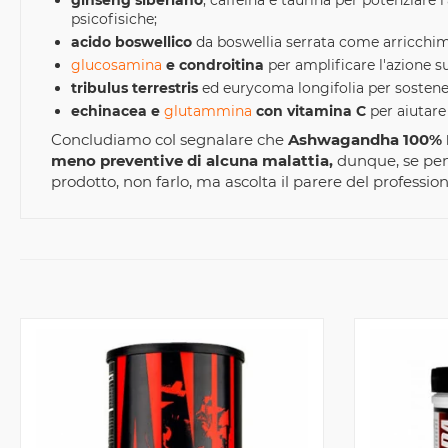
ginseng siberiano
, caffeina e taurina per potenziare 
psicofisiche;
acido boswellico
da boswellia serrata come arricchi
glucosamina
e condroitina
per amplificare l'azione su
tribulus terrestris
ed eurycoma longifolia per sostener
echinacea e
glutammina
con vitamina C
per aiutare
Concludiamo col segnalare che
Ashwagandha 100% Na
meno preventive di alcuna malattia,
dunque, se pens
prodotto, non farlo, ma ascolta il parere del professioni