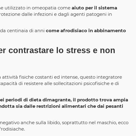
he utilizzato in omeopatia come
aiuto per il sistema
otezione dalle infezioni e dagli agenti patogeni in
o da centinaia di anni
come afrodisiaco in abbinamento
 contrastare lo stress e non
a attività fisiche costanti ed intense, questo integratore
cità di resistere alle sollecitazioni psicofisiche e di
nei periodi di dieta dimagrante, il prodotto trova ampia
ndotta sia dalle restrizioni alimentari che dai pesanti
 negativo anche sulla libido, soprattutto nel maschio, ecco
frodisiache.