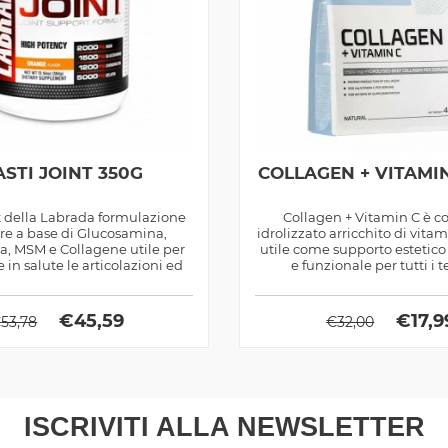
ASTI JOINT 350G
COLLAGEN + VITAMI
nt della Labrada formulazione
Collagen + Vitamin C è c
ere a base di Glucosamina,
idrolizzato arricchito di vita
a, MSM e Collagene utile per
utile come supporto estetico 
in salute le articolazioni ed
e funzionale per tutti i te
ossa
€
45,59
€
17,9
€
53,78
€
32,00
ISCRIVITI ALLA NEWSLETTER