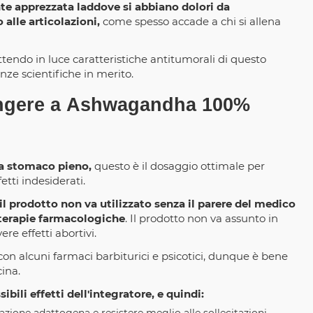
ente apprezzata laddove si abbiano dolori da
alle articolazioni,
come spesso accade a chi si allena
tendo in luce caratteristiche antitumorali di questo
nze scientifiche in merito.
ngere a Ashwagandha 100%
 a stomaco pieno,
questo è il dosaggio ottimale per
etti indesiderati.
il prodotto non va utilizzato senza il parere del medico
 terapie farmacologiche
. Il prodotto non va assunto in
e effetti abortivi.
 con alcuni farmaci barbiturici e psicotici, dunque è bene
ina.
ili effetti dell'integratore, e quindi: