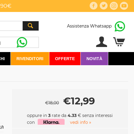
,90€
Assistenza Whatsapp
HI
RIVENDITORI
OFFERTE
NOVITÀ
€
12,99
€
18,00
oppure in
3
rate da
4.33
€ senza interessi
con
vedi info »
/I