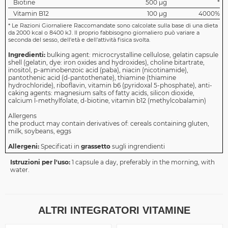
Biotine
500 µg
*
Vitamin B12
100 µg
4000%
*
Le Razioni Giornaliere Raccomandate sono calcolate sulla base di una dieta
da 2000 kcal o 8400 kJ. Il proprio fabbisogno giornaliero può variare a
seconda del sesso, dell'età e dell'attività fisica svolta.
Ingredienti:
bulking agent: microcrystalline cellulose, gelatin capsule
shell (gelatin, dye: iron oxides and hydroxides), choline bitartrate,
inositol, p-aminobenzoic acid (paba), niacin (nicotinamide),
pantothenic acid (d-pantothenate), thiamine (thiamine
hydrochloride), riboflavin, vitamin b6 (pyridoxal 5-phosphate), anti-
caking agents: magnesium salts of fatty acids, silicon dioxide,
calcium l-methylfolate, d-biotine, vitamin b12 (methylcobalamin)
Allergens
the product may contain derivatives of: cereals containing gluten,
milk, soybeans, eggs
Allergeni:
Specificati in
grassetto
sugli ingrendienti
Istruzioni per l'uso:
1 capsule a day, preferably in the morning, with
water.
ALTRI INTEGRATORI VITAMINE