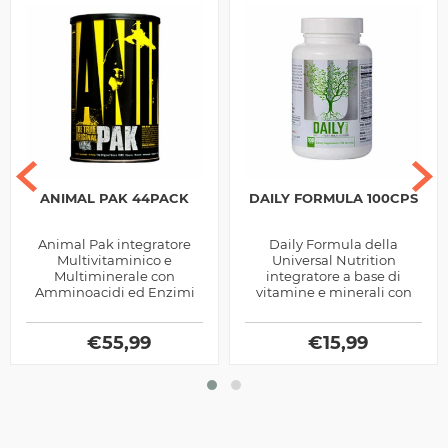
ANIMAL PAK 44PACK
DAILY FORMULA 100CPS
Animal Pak integratore
Daily Formula della
Multivitaminico e
Universal Nutrition
Multiminerale con
integratore a base di
Amminoacidi ed Enzimi
vitamine e minerali con
Digestivi prodotto dalla
aggiunta di estratti
Universal Nutrition, ottimo
vegetali, utile per favorire i
per chi pratica sport
€
55,99
numerosi processi...
€
15,99