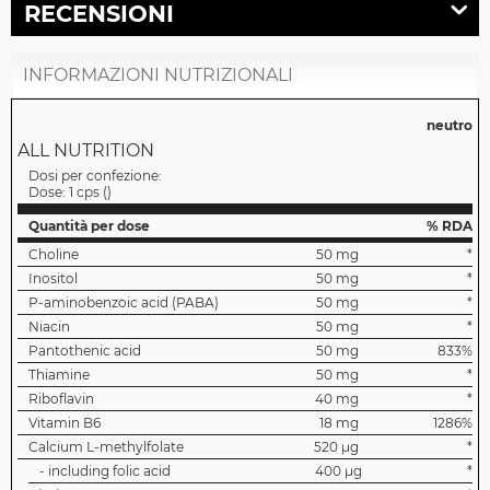
RECENSIONI
INFORMAZIONI NUTRIZIONALI
neutro
ALL NUTRITION
Dosi per confezione:
Dose:
1 cps
(
)
Quantità per dose
% RDA
Choline
50 mg
*
Inositol
50 mg
*
P-aminobenzoic acid (PABA)
50 mg
*
Niacin
50 mg
*
Pantothenic acid
50 mg
833%
Thiamine
50 mg
*
Riboflavin
40 mg
*
Vitamin B6
18 mg
1286%
Calcium L-methylfolate
520 µg
*
- including folic acid
400 µg
*