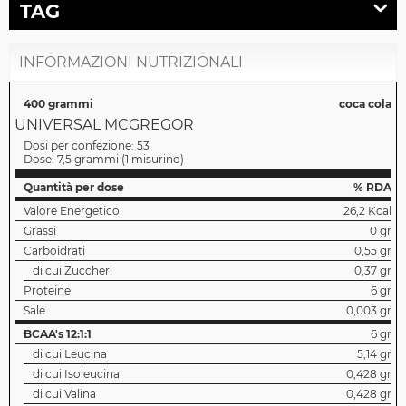
TAG
INFORMAZIONI NUTRIZIONALI
400 grammi
coca cola
UNIVERSAL MCGREGOR
Dosi per confezione:
53
Dose:
7,5 grammi
(
1 misurino
)
Quantità per dose
% RDA
Valore Energetico
26,2 Kcal
Grassi
0 gr
Carboidrati
0,55 gr
di cui Zuccheri
0,37 gr
Proteine
6 gr
Sale
0,003 gr
BCAA's 12:1:1
6 gr
di cui Leucina
5,14 gr
di cui Isoleucina
0,428 gr
di cui Valina
0,428 gr