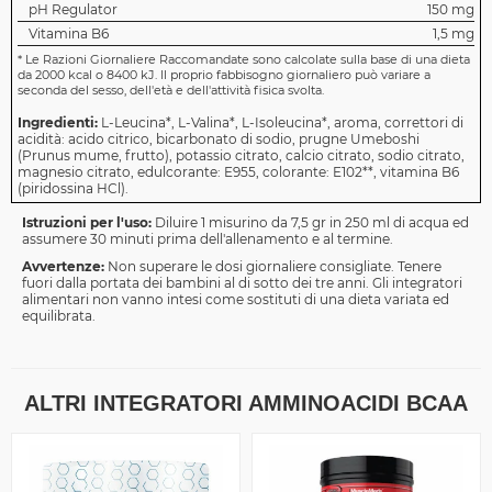
pH Regulator
150 mg
Vitamina B6
1,5 mg
*
Le Razioni Giornaliere Raccomandate sono calcolate sulla base di una dieta
da 2000 kcal o 8400 kJ. Il proprio fabbisogno giornaliero può variare a
seconda del sesso, dell'età e dell'attività fisica svolta.
Ingredienti:
L-Leucina*, L-Valina*, L-Isoleucina*, aroma, correttori di
acidità: acido citrico, bicarbonato di sodio, prugne Umeboshi
(Prunus mume, frutto), potassio citrato, calcio citrato, sodio citrato,
magnesio citrato, edulcorante: E955, colorante: E102**, vitamina B6
(piridossina HCl).
Istruzioni per l'uso:
Diluire 1 misurino da 7,5 gr in 250 ml di acqua ed
assumere 30 minuti prima dell'allenamento e al termine.
Avvertenze:
Non superare le dosi giornaliere consigliate. Tenere
fuori dalla portata dei bambini al di sotto dei tre anni. Gli integratori
alimentari non vanno intesi come sostituti di una dieta variata ed
equilibrata.
ALTRI INTEGRATORI AMMINOACIDI BCAA