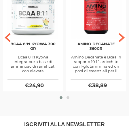
BCAA 8:1:1 KYOWA 300
AMINO DECANATE
GR
360GR
Bcaa 8:1:1 Kyowa
Amino Decanate è Bcaa in
integratore a base di
rapporto 10:1:1 arricchito
amminoacidi ramificati
con l-glutammina ed un
con elevata
pool di essenziali per il
concentrazione di leucina
sostegno alla sintesi
ideali per migliorare il
proteica, ottimo pre e
nutrimento muscolare,
€
24,90
€
post...
38,89
prodotto...
ISCRIVITI ALLA NEWSLETTER