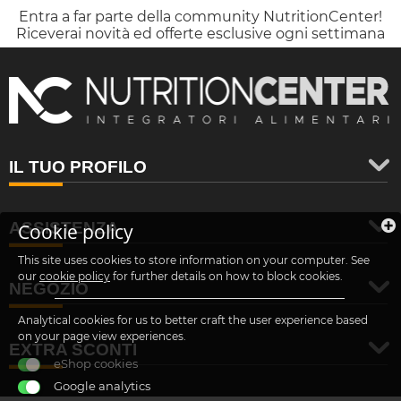
Entra a far parte della community NutritionCenter!
Riceverai novità ed offerte esclusive ogni settimana
IL TUO PROFILO
ASSISTENZA
Cookie policy
This site uses cookies to store information on your computer. See
our
cookie policy
for further details on how to block cookies.
NEGOZIO
Analytical cookies for us to better craft the user experience based
on your page view experiences.
EXTRA SCONTI
eShop cookies
Google analytics