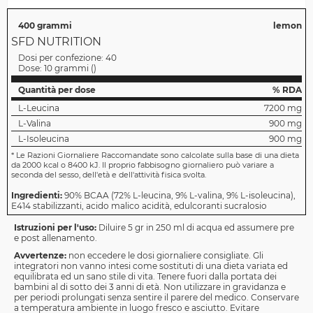
400 grammi
lemon
SFD NUTRITION
Dosi per confezione:
40
Dose:
10 grammi
(
)
Quantità per dose
% RDA
L-Leucina
7200 mg
L-Valina
900 mg
L-Isoleucina
900 mg
*
Le Razioni Giornaliere Raccomandate sono calcolate sulla base di una dieta
da 2000 kcal o 8400 kJ. Il proprio fabbisogno giornaliero può variare a
seconda del sesso, dell'età e dell'attività fisica svolta.
Ingredienti:
90% BCAA (72% L-leucina, 9% L-valina, 9% L-isoleucina),
E414 stabilizzanti, acido malico acidità, edulcoranti sucralosio
Istruzioni per l'uso:
Diluire 5 gr in 250 ml di acqua ed assumere pre
e post allenamento.
Avvertenze:
non eccedere le dosi giornaliere consigliate. Gli
integratori non vanno intesi come sostituti di una dieta variata ed
equilibrata ed un sano stile di vita. Tenere fuori dalla portata dei
bambini al di sotto dei 3 anni di età. Non utilizzare in gravidanza e
per periodi prolungati senza sentire il parere del medico. Conservare
a temperatura ambiente in luogo fresco e asciutto. Evitare