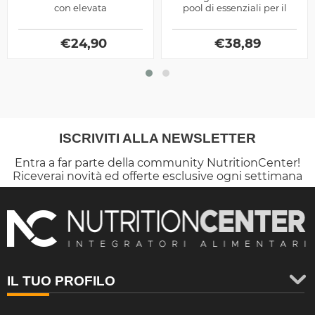
con elevata
pool di essenziali per il
concentrazione di leucina
sostegno alla sintesi
ideali per migliorare il
proteica, ottimo pre e
nutrimento muscolare,
€
24,90
€
post...
38,89
prodotto...
ISCRIVITI ALLA NEWSLETTER
Entra a far parte della community NutritionCenter!
Riceverai novità ed offerte esclusive ogni settimana
IL TUO PROFILO