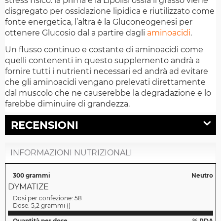
stress fisico: la prima è la Lipolisi ossia il grasso viene
disgregato per ossidazione lipidica e riutilizzato come
fonte energetica, l’altra è la Gluconeogenesi per
ottenere Glucosio dal a partire dagli
aminoacidi
.
Un flusso continuo e costante di aminoacidi come
quelli contenenti in questo supplemento andrà a
fornire tutti i nutrienti necessari ed andrà ad evitare
che gli aminoacidi vengano prelevati direttamente
dal muscolo che ne causerebbe la degradazione e lo
farebbe diminuire di grandezza.
RECENSIONI
INFORMAZIONI NUTRIZIONALI
300 grammi
Neutro
DYMATIZE
Dosi per confezione:
58
Dose:
5,2 grammi
(
)
Quantità per dose
% RDA