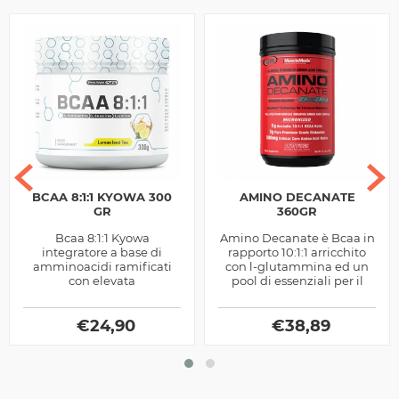
BCAA 8:1:1 KYOWA 300
AMINO DECANATE
GR
360GR
Bcaa 8:1:1 Kyowa
Amino Decanate è Bcaa in
integratore a base di
rapporto 10:1:1 arricchito
amminoacidi ramificati
con l-glutammina ed un
con elevata
pool di essenziali per il
concentrazione di leucina
sostegno alla sintesi
ideali per migliorare il
proteica, ottimo pre e
nutrimento muscolare,
€
24,90
€
post...
38,89
prodotto...