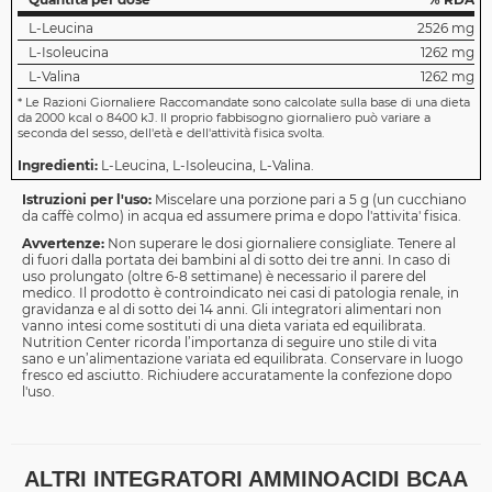
L-Leucina
2526 mg
L-Isoleucina
1262 mg
L-Valina
1262 mg
*
Le Razioni Giornaliere Raccomandate sono calcolate sulla base di una dieta
da 2000 kcal o 8400 kJ. Il proprio fabbisogno giornaliero può variare a
seconda del sesso, dell'età e dell'attività fisica svolta.
Ingredienti:
L-Leucina, L-Isoleucina, L-Valina.
Istruzioni per l'uso:
Miscelare una porzione pari a 5 g (un cucchiano
da caffè colmo) in acqua ed assumere prima e dopo l'attivita' fisica.
Avvertenze:
Non superare le dosi giornaliere consigliate. Tenere al
di fuori dalla portata dei bambini al di sotto dei tre anni. In caso di
uso prolungato (oltre 6-8 settimane) è necessario il parere del
medico. Il prodotto è controindicato nei casi di patologia renale, in
gravidanza e al di sotto dei 14 anni. Gli integratori alimentari non
vanno intesi come sostituti di una dieta variata ed equilibrata.
Nutrition Center ricorda l’importanza di seguire uno stile di vita
sano e un’alimentazione variata ed equilibrata. Conservare in luogo
fresco ed asciutto. Richiudere accuratamente la confezione dopo
l'uso.
ALTRI INTEGRATORI AMMINOACIDI BCAA