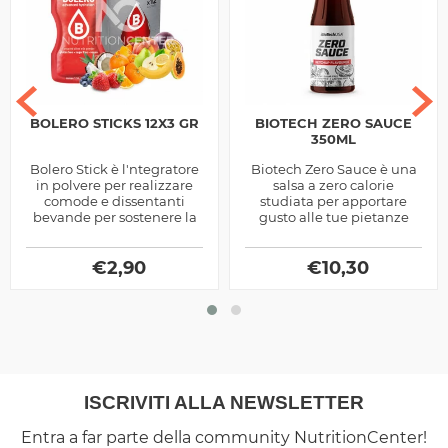
BOLERO STICKS 12X3 GR
BIOTECH ZERO SAUCE
350ML
Bolero Stick è l'ntegratore
Biotech Zero Sauce è una
in polvere per realizzare
salsa a zero calorie
comode e dissentanti
studiata per apportare
bevande per sostenere la
gusto alle tue pietanze
prestazione ed il
salate, da carni a verdure e
recupero. Zero contenuto
fino ad arrivare a fantastici
calorico
€
2,90
€
panini
10,30
ISCRIVITI ALLA NEWSLETTER
Entra a far parte della community NutritionCenter!