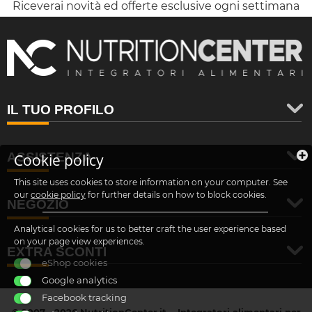
Riceverai novità ed offerte esclusive ogni settimana
IL TUO PROFILO
ASSISTENZA
Cookie policy
This site uses cookies to store information on your computer. See
our
cookie policy
for further details on how to block cookies.
NEGOZIO
Analytical cookies for us to better craft the user experience based
on your page view experiences.
EXTRA SCONTI
eShop cookies
Google analytics
Facebook tracking