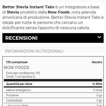
Better Stevia Instant Tabs
è un integratore a base
di
Stevia
prodotto dalla
Now Foods
, nota azienda
americana di produzione. Better Stevia Instant Tabs è
ideale per tutte le persone che cercano un
dolcificante senza l'apporto di nessuna caloria.
RECENSIONI
INFORMAZIONI NUTRIZIONALI
175 compresse
Neutro
NOW FOODS
Dosi per confezione:
175
Dose:
1 compressa
(
)
Quantità per dose
% RDA
Valore energetico
0 Kcal
Proteine
0 gr
Carboidrati
0 gr
- di cui zuccheri
0 gr