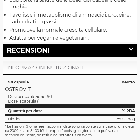
unghie;
Favorisce il metabolismo di aminoacidi, proteine,
carboidrati e grassi,
Promuove la normale crescita cellulare.
Adatta per vegani e vegetariani.
RECENSIONI
INFORMAZIONI NUTRIZIONALI
90 capsule
neutro
OSTROVIT
Dosi per confezione:
90
Dose:
1 capsula
(
)
Quantità per dose
% RDA
Biotina
2500 mcg
*
Le Razioni Giornaliere Raccomandate sono calcolate sulla base di una dieta
da 2000 kcal o 8400 kJ. Il proprio fabbisogno giornaliero può variare a
seconda del sesso, dell'età e dell'attività fisica svolta.