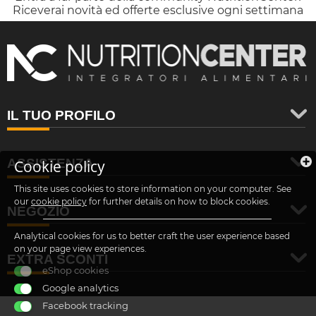
Riceverai novità ed offerte esclusive ogni settimana
IL TUO PROFILO
ASSISTENZA
Cookie policy
This site uses cookies to store information on your computer. See
our
cookie policy
for further details on how to block cookies.
NEGOZIO
Analytical cookies for us to better craft the user experience based
on your page view experiences.
EXTRA SCONTI
eShop cookies
Google analytics
Facebook tracking