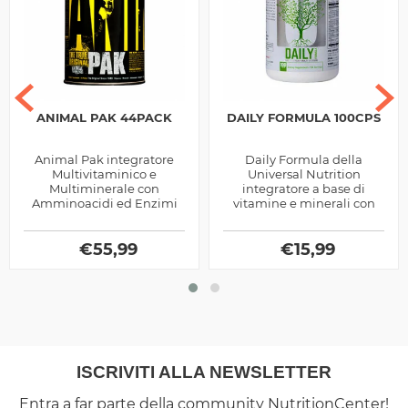
ANIMAL PAK 44PACK
DAILY FORMULA 100CPS
Animal Pak integratore
Daily Formula della
Multivitaminico e
Universal Nutrition
Multiminerale con
integratore a base di
Amminoacidi ed Enzimi
vitamine e minerali con
Digestivi prodotto dalla
aggiunta di estratti
Universal Nutrition, ottimo
vegetali, utile per favorire i
per chi pratica sport
€
55,99
numerosi processi...
€
15,99
ISCRIVITI ALLA NEWSLETTER
Entra a far parte della community NutritionCenter!