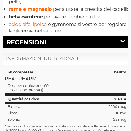
pelle;
rame e magnesio
per aiutare la crescita dei capelli;
beta carotene
per avere unghie più forti;
acido alfa lipoico
e gymnema silvestre per regolare
la glicemia nel sangue.
RECENSIONI
INFORMAZIONI NUTRIZIONALI
60 compresse
neutro
REAL PHARM
Dosi per confezione:
60
Dose:
1 compressa
(
)
Quantità per dose
% RDA
Biotina
2500 mcg
Zinco
10 mg
Selenio
55 mcg
*
Le Razioni Giornaliere Raccomandate sono calcolate sulla base di una dieta
da 2000 kcal o 8400 kJ. Il proprio fabbisogno giornaliero può variare a