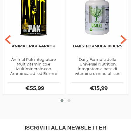
ANIMAL PAK 44PACK
DAILY FORMULA 100CPS
Animal Pak integratore
Daily Formula della
Multivitaminico e
Universal Nutrition
Multiminerale con
integratore a base di
Amminoacidi ed Enzimi
vitamine e minerali con
Digestivi prodotto dalla
aggiunta di estratti
Universal Nutrition, ottimo
vegetali, utile per favorire i
per chi pratica sport
€
55,99
numerosi processi...
€
15,99
ISCRIVITI ALLA NEWSLETTER