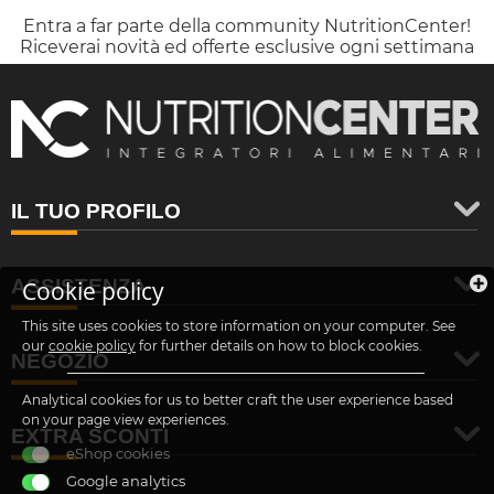
Entra a far parte della community NutritionCenter!
Riceverai novità ed offerte esclusive ogni settimana
IL TUO PROFILO
ASSISTENZA
Cookie policy
This site uses cookies to store information on your computer. See
our
cookie policy
for further details on how to block cookies.
NEGOZIO
Analytical cookies for us to better craft the user experience based
on your page view experiences.
EXTRA SCONTI
eShop cookies
Google analytics