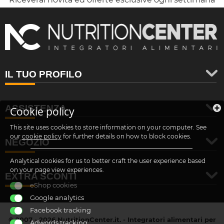
IL TUO PROFILO
ASSISTENZA
Cookie policy
This site uses cookies to store information on your computer. See
our
cookie policy
for further details on how to block cookies.
NEGOZIO
Analytical cookies for us to better craft the user experience based
on your page view experiences.
EXTRA SCONTI
eShop cookies
Google analytics
Facebook tracking
© 2007 - 2026 NutritionCenter.it. - Integratori alimentari per
Adwords tracking