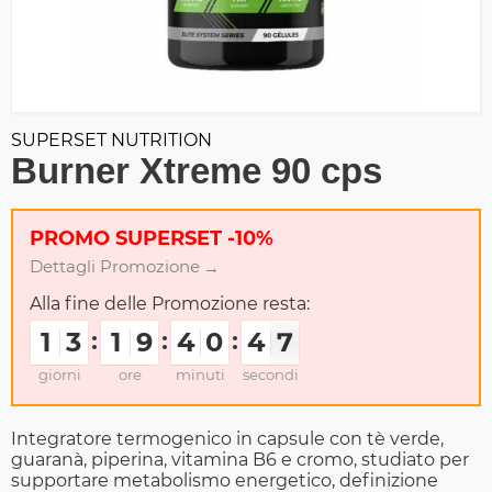
SUPERSET NUTRITION
Burner Xtreme 90 cps
PROMO SUPERSET -10%
Dettagli Promozione
Alla fine delle Promozione resta:
1
1
1
1
2
2
3
3
1
1
1
1
8
8
9
9
4
4
3
3
0
0
9
9
4
4
5
7
6
6
giorni
ore
minuti
secondi
Integratore termogenico in capsule con tè verde,
guaranà, piperina, vitamina B6 e cromo, studiato per
supportare metabolismo energetico, definizione