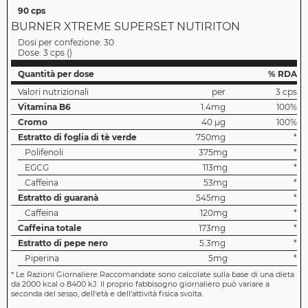
90 cps
BURNER XTREME SUPERSET NUTIRITON
Dosi per confezione:
30
Dose:
3 cps
(
)
Quantità per dose
% RDA
Valori nutrizionali
per
3 cps
Vitamina B6
1.4mg
100%
Cromo
40 µg
100%
Estratto di foglia di tè verde
750mg
*
Polifenoli
375mg
*
EGCG
113mg
*
Caffeina
53mg
*
Estratto di guaranà
545mg
*
Caffeina
120mg
*
Caffeina totale
173mg
*
Estratto di pepe nero
5.3mg
*
Piperina
5mg
*
*
Le Razioni Giornaliere Raccomandate sono calcolate sulla base di una dieta
da 2000 kcal o 8400 kJ. Il proprio fabbisogno giornaliero può variare a
seconda del sesso, dell'età e dell'attività fisica svolta.