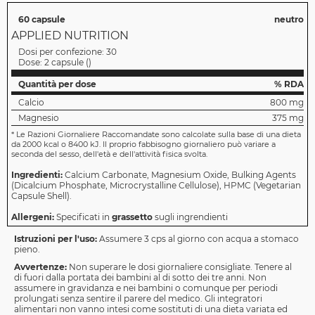
60 capsule
neutro
APPLIED NUTRITION
Dosi per confezione:
30
Dose:
2 capsule
(
)
Quantità per dose
% RDA
Calcio
800 mg
Magnesio
375 mg
*
Le Razioni Giornaliere Raccomandate sono calcolate sulla base di una dieta
da 2000 kcal o 8400 kJ. Il proprio fabbisogno giornaliero può variare a
seconda del sesso, dell'età e dell'attività fisica svolta.
Ingredienti:
Calcium Carbonate, Magnesium Oxide, Bulking Agents
(Dicalcium Phosphate, Microcrystalline Cellulose), HPMC (Vegetarian
Capsule Shell).
Allergeni:
Specificati in
grassetto
sugli ingrendienti
Istruzioni per l'uso:
Assumere 3 cps al giorno con acqua a stomaco
pieno.
Avvertenze:
Non superare le dosi giornaliere consigliate. Tenere al
di fuori dalla portata dei bambini al di sotto dei tre anni. Non
assumere in gravidanza e nei bambini o comunque per periodi
prolungati senza sentire il parere del medico. Gli integratori
alimentari non vanno intesi come sostituti di una dieta variata ed