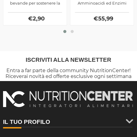
bevande per sostenere la
Amminoacidi ed Enzimi
prestazione ed il
Digestivi prodotto dalla
recupero. Zero contenuto
Universal Nutrition, ottimo
calorico
€
2,90
per chi pratica sport
€
55,99
ISCRIVITI ALLA NEWSLETTER
Entra a far parte della community NutritionCenter!
Riceverai novità ed offerte esclusive ogni settimana
IL TUO PROFILO