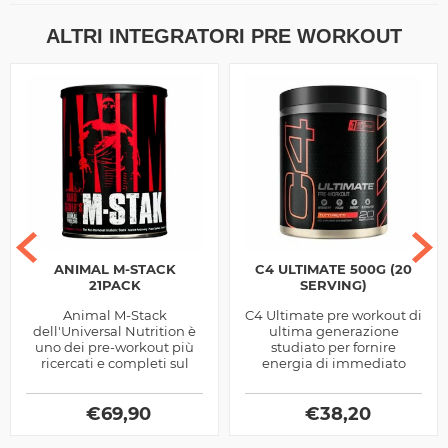
ALTRI INTEGRATORI PRE WORKOUT
ANIMAL M-STACK
C4 ULTIMATE 500G (20
21PACK
SERVING)
Animal M-Stack
C4 Ultimate pre workout di
dell'Universal Nutrition è
ultima generazione
uno dei pre-workout più
studiato per fornire
ricercati e completi sul
energia di immediato
Mercato, utile a migliorare
utilizzo, pompaggio
le performance
muscolare, resistenza e
energetiche in...
€
69,90
concentrazione mentale
€
38,20