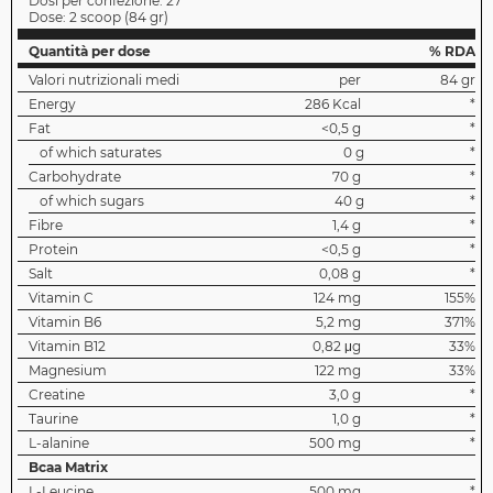
Dosi per confezione:
27
Dose:
2 scoop
(
84 gr
)
Quantità per dose
% RDA
Valori nutrizionali medi
per
84 gr
Energy
286 Kcal
*
Fat
<0,5 g
*
of which saturates
0 g
*
Carbohydrate
70 g
*
of which sugars
40 g
*
Fibre
1,4 g
*
Protein
<0,5 g
*
Salt
0,08 g
*
Vitamin C
124 mg
155%
Vitamin B6
5,2 mg
371%
Vitamin B12
0,82 μg
33%
Magnesium
122 mg
33%
Creatine
3,0 g
*
Taurine
1,0 g
*
L-alanine
500 mg
*
Bcaa Matrix
L-Leucine
500 mg
*