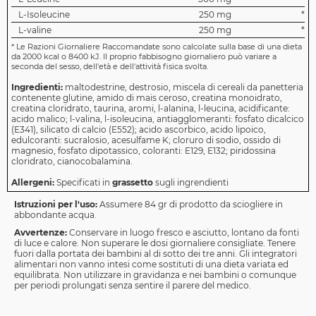
L-Isoleucine
250 mg
*
L-valine
250 mg
*
*
Le Razioni Giornaliere Raccomandate sono calcolate sulla base di una dieta
da 2000 kcal o 8400 kJ. Il proprio fabbisogno giornaliero può variare a
seconda del sesso, dell'età e dell'attività fisica svolta.
Ingredienti:
maltodestrine, destrosio, miscela di cereali da panetteria
contenente glutine, amido di mais ceroso, creatina monoidrato,
creatina cloridrato, taurina, aromi, l-alanina, l-leucina, acidificante:
acido malico; l-valina, l-isoleucina, antiagglomeranti: fosfato dicalcico
(E341), silicato di calcio (E552); acido ascorbico, acido lipoico,
edulcoranti: sucralosio, acesulfame K; cloruro di sodio, ossido di
magnesio, fosfato dipotassico, coloranti: E129, E132; piridossina
cloridrato, cianocobalamina.
Allergeni:
Specificati in
grassetto
sugli ingrendienti
Istruzioni per l'uso:
Assumere 84 gr di prodotto da sciogliere in
abbondante acqua.
Avvertenze:
Conservare in luogo fresco e asciutto, lontano da fonti
di luce e calore. Non superare le dosi giornaliere consigliate. Tenere
fuori dalla portata dei bambini al di sotto dei tre anni. Gli integratori
alimentari non vanno intesi come sostituti di una dieta variata ed
equilibrata. Non utilizzare in gravidanza e nei bambini o comunque
per periodi prolungati senza sentire il parere del medico.