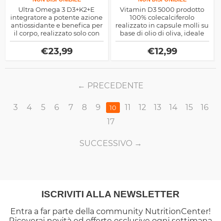
Ultra Omega 3 D3+K2+E
Vitamin D3 5000 prodotto
integratore a potente azione
100% colecalciferolo
antiossidante e benefica per
realizzato in capsule molli su
il corpo, realizzato solo con
base di olio di oliva, ideale
nutrienti essenziali, utile
come aiuto per assorbire il
anche per la densità ossea e
calcio, come
€
23,99
€
12,99
non solo
immunostimolante e di
spinta endocrina per il
testosterone naturale
PRECEDENTE
3
4
5
6
7
8
9
11
12
13
14
15
16
10
17
SUCCESSIVO
ISCRIVITI ALLA NEWSLETTER
Entra a far parte della community NutritionCenter!
Riceverai novità ed offerte esclusive ogni settimana