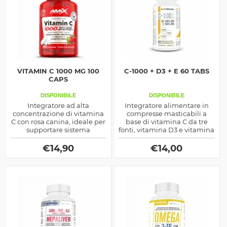
VITAMIN C 1000 MG 100
C-1000 + D3 + E 60 TABS
CAPS
DISPONIBILE
DISPONIBILE
Integratore ad alta
Integratore alimentare in
concentrazione di vitamina
compresse masticabili a
C con rosa canina, ideale per
base di vitamina C da tre
supportare sistema
fonti, vitamina D3 e vitamina
immunitario, produzione di
E, ideale per integrare
collagene e protezione dallo
vitamine essenziali e
€
14,90
€
14,00
stress ossidativo.
sostenere il benessere
quotidiano.