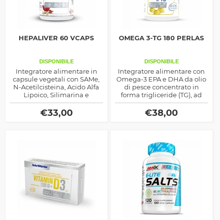
HEPALIVER 60 VCAPS
OMEGA 3-TG 180 PERLAS
DISPONIBILE
DISPONIBILE
Integratore alimentare in
Integratore alimentare con
capsule vegetali con SAMe,
Omega-3 EPA e DHA da olio
N-Acetilcisteina, Acido Alfa
di pesce concentrato in
Lipoico, Silimarina e
forma trigliceride (TG), ad
vitamine del gruppo B,
elevata biodisponibilità,
studiato per supportare la
ideale per supportare la
€
33,00
€
38,00
funzionalità epatica, la
normale funzione cardiaca,
protezione antiossidante e il
cerebrale e visiva.
metabolismo energetico.