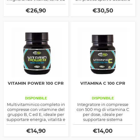
energia quotidiana in modo
massimizzare energia,
naturale.
resistenza e recupero
€
26,90
€
30,50
muscolare.
VITAMIN POWER 100 CPR
VITAMINA C 100 CPR
DISPONIBILE
DISPONIBILE
Multivitaminico completo in
Integratore in compresse
compresse con vitamine del
con 500 mg di vitamina C
gruppo B, C ed E, ideale per
per dose, ideale per
supportare energia, vitalità e
supportare sistema
benessere quotidiano.
immunitario, energia e
protezione dallo stress
€
14,90
€
14,00
ossidativo.