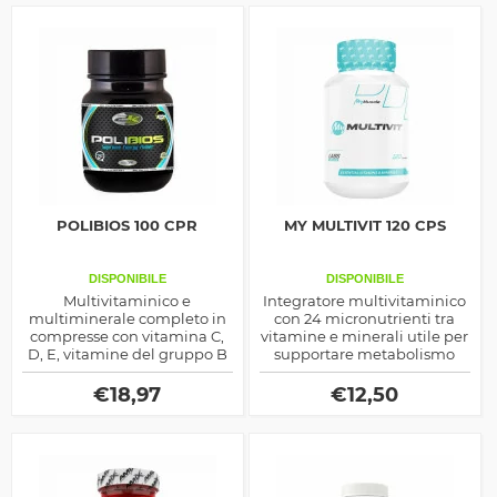
POLIBIOS 100 CPR
MY MULTIVIT 120 CPS
DISPONIBILE
DISPONIBILE
Multivitaminico e
Integratore multivitaminico
multiminerale completo in
con 24 micronutrienti tra
compresse con vitamina C,
vitamine e minerali utile per
D, E, vitamine del gruppo B
supportare metabolismo
e minerali come zinco e
energetico, sistema
magnesio, ideale per il
immunitario e benessere
€
18,97
€
12,50
supporto quotidiano.
generale.