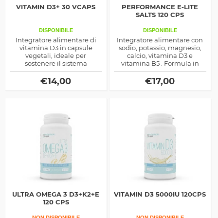
VITAMIN D3+ 30 VCAPS
PERFORMANCE E-LITE
SALTS 120 CPS
DISPONIBILE
DISPONIBILE
Integratore alimentare di
Integratore alimentare con
vitamina D3 in capsule
sodio, potassio, magnesio,
vegetali, ideale per
calcio, vitamina D3 e
sostenere il sistema
vitamina B5 . Formula in
immunitario, la salute di
capsule studiata per il
ossa e denti, la funzione
reintegro degli elettroliti
€
14,00
€
17,00
muscolare e il normale
durante l'attività fisica
assorbimento di calcio e
intensa e la sudorazione
fosforo.
abbondante.
ULTRA OMEGA 3 D3+K2+E
VITAMIN D3 5000IU 120CPS
120 CPS
NON DISPONIBILE
NON DISPONIBILE