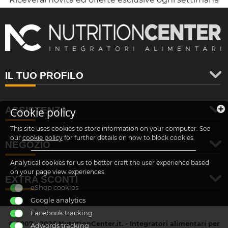
IL TUO PROFILO
ASSISTENZA
Cookie policy
This site uses cookies to store information on your computer. See
our
cookie policy
for further details on how to block cookies.
NEGOZIO
Analytical cookies for us to better craft the user experience based
on your page view experiences.
EXTRA SCONTI
eShop cookies
Google analytics
Facebook tracking
© 2007 - 2026 NutritionCenter.it. - Integratori alimentari per
Adwords tracking