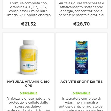
Formula completa con
Aiuta a ridurre stanchezza e
vitamine A, C, D3, E, K2,
affaticamento, sostenendo
complesso B, minerali e
energia, concentrazione e
Omega-3. Supporta energia,
benessere mentale grazie al
sistema immunitario, cuore,
completo apporto di
cervello e ossa in un’unica
vitamine del gruppo B.
€
21,52
€
28,70
soluzione mensile.
NATURAL VITAMIN C 180
ACTIVITE SPORT 120 TBS
CPS
DISPONIBILE
DISPONIBILE
Rinforza le difese naturali e
Integratore completo di
protegge le cellule dallo
vitamine, minerali e
stress ossidativo,
antiossidanti, formulato per
migliorando vitalità, tono ed
chi pratica sport e desidera