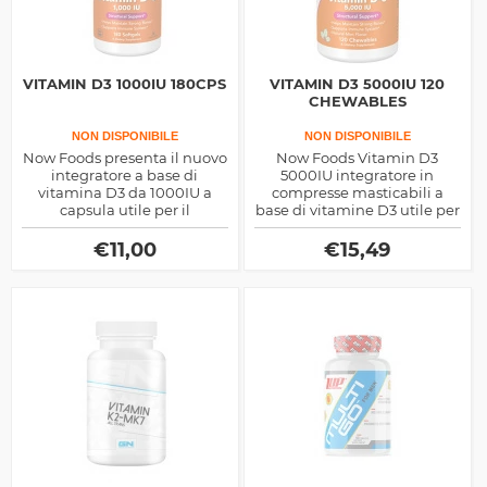
VITAMIN D3 1000IU 180CPS
VITAMIN D3 5000IU 120
CHEWABLES
NON DISPONIBILE
NON DISPONIBILE
Now Foods presenta il nuovo
Now Foods Vitamin D3
integratore a base di
5000IU integratore in
vitamina D3 da 1000IU a
compresse masticabili a
capsula utile per il
base di vitamine D3 utile per
benessere del sistema
la calcificazione ossea e la
scheletrico
salute delle articolazioni
€
11,00
€
15,49