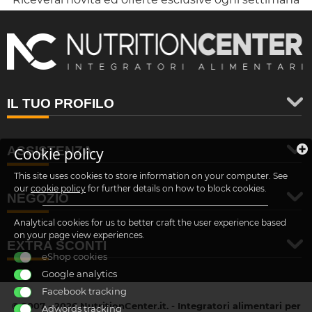
IL TUO PROFILO
ASSISTENZA
Cookie policy
This site uses cookies to store information on your computer. See
our
cookie policy
for further details on how to block cookies.
NEGOZIO
Analytical cookies for us to better craft the user experience based
on your page view experiences.
EXTRA SCONTI
eShop cookies
Google analytics
Facebook tracking
© 2007 - 2026 NutritionCenter.it. - Integratori alimentari per
Adwords tracking