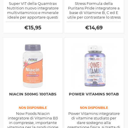
Super VIT della Quamtrax
Stress Formula della
Nutrition nuovo integratore
Puritans Pride integratore a
multivitaminico e minerale
base di Vitamine B, C ed E
ideale per apportare questi
utile per contrastare lo stress
fondamentali micro-
ossidativo cellulare,
nutrienti
svolgendo una potente
€
15,95
€
14,69
azione antiossidante
NIACIN 500MG 100TABS
POWER VITAMINS 90TAB
NON DISPONIBILE
NON DISPONIBILE
Now Foods Niacin
Power Vitamins integratore
integratore di Vitamina B3
di vitamine studiato per
in compresse, importante
dare sostegno alla
vitamina per la produzione
prestazione fisica, si tratta di