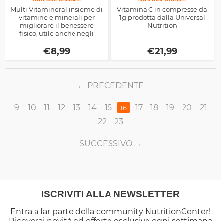
Multi Vitamineral insieme di
Vitamina C in compresse da
vitamine e minerali per
1g prodotta dalla Universal
migliorare il benessere
Nutrition
fisico, utile anche negli
sportivi per accelerare i
recuperi muscolari, prodotto
€
8,99
€
21,99
dalla Quamtrax
PRECEDENTE
9
10
11
12
13
14
15
17
18
19
20
21
16
22
23
SUCCESSIVO
ISCRIVITI ALLA NEWSLETTER
Entra a far parte della community NutritionCenter!
Riceverai novità ed offerte esclusive ogni settimana