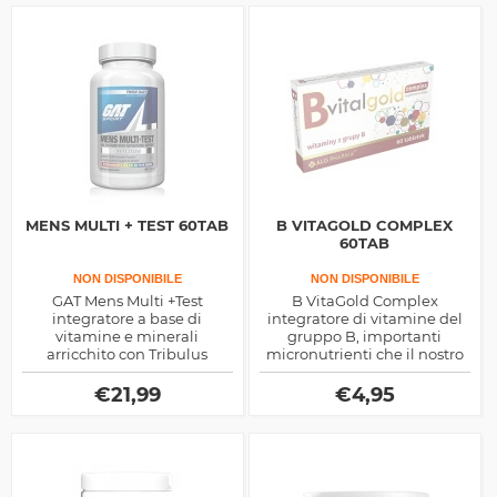
MENS MULTI + TEST 60TAB
B VITAGOLD COMPLEX
60TAB
NON DISPONIBILE
NON DISPONIBILE
GAT Mens Multi +Test
B VitaGold Complex
integratore a base di
integratore di vitamine del
vitamine e minerali
gruppo B, importanti
arricchito con Tribulus
micronutrienti che il nostro
Terrestris per aumentare
corpo deve assorbire con
naturalmente il testosterone
l'alimentazione o con gli
€
21,99
€
4,95
integratori, laddove
necessario