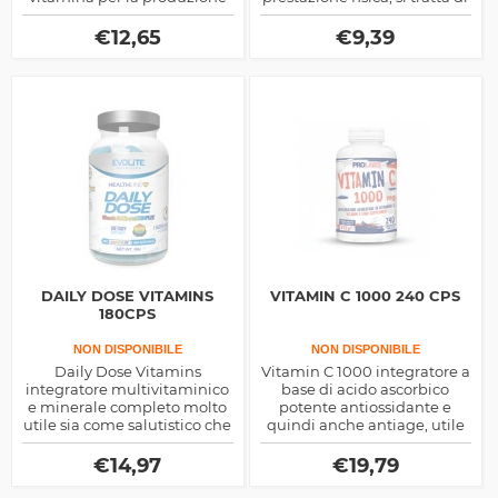
energetica prodotta dalla
una miscela di
Now Foods
micronutrienti essenziali,
€
12,65
€
9,39
ottimo anche come
salutistico
DAILY DOSE VITAMINS
VITAMIN C 1000 240 CPS
180CPS
NON DISPONIBILE
NON DISPONIBILE
Daily Dose Vitamins
Vitamin C 1000 integratore a
integratore multivitaminico
base di acido ascorbico
e minerale completo molto
potente antiossidante e
utile sia come salutistico che
quindi anche antiage, utile
di sostegno sportivo, tante
inoltre come aiuto
sono le funzioni di vitamine
immunostimolante e per
€
14,97
€
19,79
e minerali
aiutare la sintesi di carnitina
e collagene