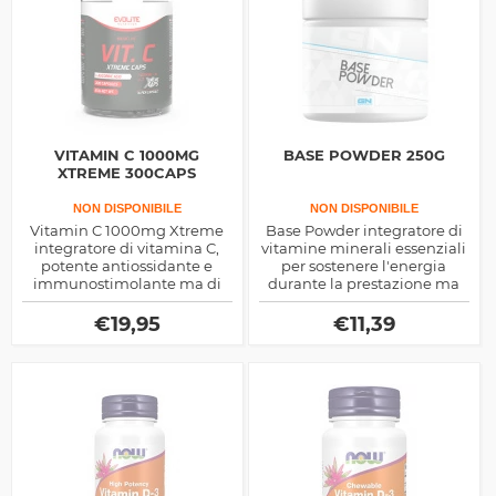
VITAMIN C 1000MG
BASE POWDER 250G
XTREME 300CAPS
NON DISPONIBILE
NON DISPONIBILE
Vitamin C 1000mg Xtreme
Base Powder integratore di
integratore di vitamina C,
vitamine minerali essenziali
potente antiossidante e
per sostenere l'energia
immunostimolante ma di
durante la prestazione ma
sostegno anche ad altri
anche evitare lo stress
meccanismi di sintesi del
ossidativo indotto dai
€
19,95
€
11,39
collagene e della carnitina,
radicali liberi, ideale da
ma non solo
assumere per colazione o
post workout