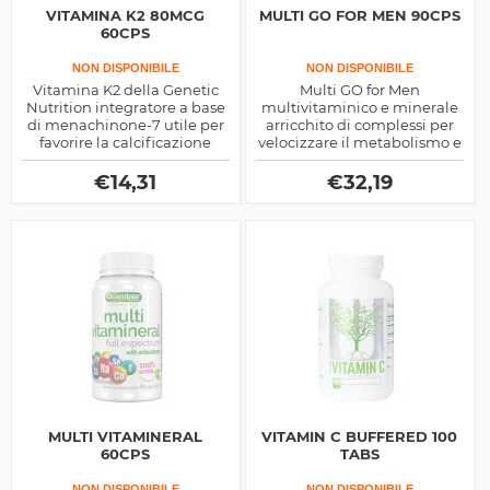
VITAMINA K2 80MCG
MULTI GO FOR MEN 90CPS
60CPS
NON DISPONIBILE
NON DISPONIBILE
Vitamina K2 della Genetic
Multi GO for Men
Nutrition integratore a base
multivitaminico e minerale
di menachinone-7 utile per
arricchito di complessi per
favorire la calcificazione
velocizzare il metabolismo e
ossea e mantenere in salute
migliorare la performance,
le nostre articolazioni.
ricco di estratti vegetali
€
14,31
€
32,19
MULTI VITAMINERAL
VITAMIN C BUFFERED 100
60CPS
TABS
NON DISPONIBILE
NON DISPONIBILE