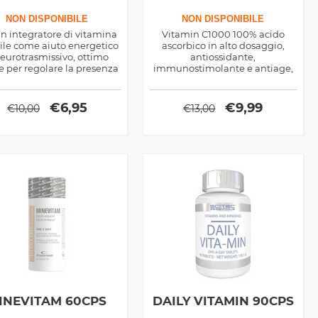
NON DISPONIBILE
NON DISPONIBILE
in integratore di vitamina
Vitamin C1000 100% acido
ile come aiuto energetico
ascorbico in alto dosaggio,
eurotrasmissivo, ottimo
antiossidante,
 per regolare la presenza
immunostimolante e antiage,
dei grassi nel sangue
ottimo come supporto per il
benessere del corpo e non
soltanto
€
6,95
€
9,99
€
10,00
€
13,00
INEVITAM 60CPS
DAILY VITAMIN 90CPS