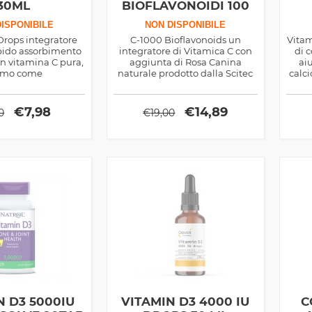
30ML
BIOFLAVONOIDI 100
CPS
ISPONIBILE
NON DISPONIBILE
Drops integratore
C-1000 Bioflavonoids un
Vitam
apido assorbimento
integratore di Vitamica C con
di 
on vitamina C pura,
aggiunta di Rosa Canina
ai
imo come
naturale prodotto dalla Scitec
calc
olante ma anche
Nutrition.
forni
 di altri effetti in
tistico e sportivo
€
7,98
€
14,89
0
€
19,00
N D3 5000IU
VITAMIN D3 4000 IU
C