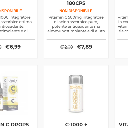
180CPS
ISPONIBILE
NON DISPONIBILE
1000 integratore
Vitamin C 500mg integratore
Vitam
 ascorbico ottimo
di acido ascorbico puro,
in co
ntiossidante,
potente antiossidante ma
vitam
imolante e di
aimmunostimolante e di aiuto
sia 
una serie di altri
per una serie di questioni
che p
lutistico sportivi
legate allo sport e alla bellezza
della pelle
€
6,99
€
7,89
0
€
12,00
IN C DROPS
C-1000 +
VI