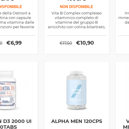
ISPONIBILE
NON DISPONIBILE
 della Ostrovit a
Vita B Complex complesso
In
otina con capsule
vitaminico completo di
miner
tima vitamina dalle
vitamine del gruppo B
da
nzioni per favorire
arricchito con colina bitartrato,
benessere
ideale per lo sport e la salute in
generale
€
6,99
€
10,90
00
€
17,50
 D3 2000 UI
ALPHA MEN 120CPS
00TABS
M