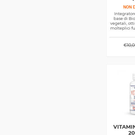
NON D
Integratore
base di Bi
vegetali, ot
molteplici fu
il 
€
10,
VITAMIN
2