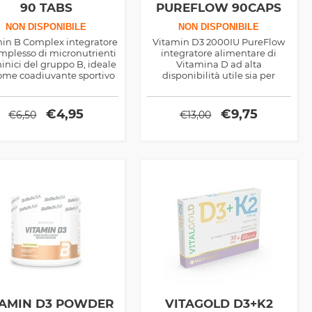
90 TABS
PUREFLOW 90CAPS
NON DISPONIBILE
NON DISPONIBILE
in B Complex integratore
Vitamin D3 2000IU PureFlow
mplesso di micronutrienti
integratore alimentare di
inici del gruppo B, ideale
Vitamina D ad alta
come coadiuvante sportivo
disponibilità utile sia per
er la normale funzionalità
garantire il benessere generale
del corpo
dell'organsimo sia come
supporto in ambito sportivo
€
4,95
€
9,75
€
6,50
€
13,00
TAMIN D3 POWDER
VITAGOLD D3+K2