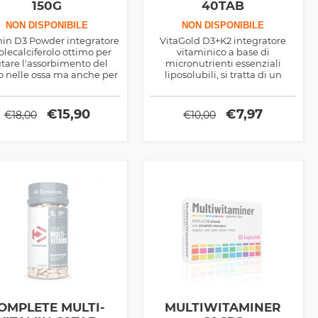
150G
40TAB
NON DISPONIBILE
NON DISPONIBILE
in D3 Powder integratore
VitaGold D3+K2 integratore
colecalciferolo ottimo per
vitaminico a base di
utare l'assorbimento del
micronutrienti essenziali
io nelle ossa ma anche per
liposolubili, si tratta di un
re vigore al maschio adulto
valido supporto per la densità
delle ossa e per il vigore del
corpo
€
15,90
€
7,97
€
18,00
€
10,00
OMPLETE MULTI-
MULTIWITAMINER