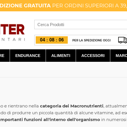
DIZIONE GRATUITA
PER ORDINI SUPERIORI A 39
04
08
05
:
:
PER LA SPEDIZIONE OGGI
RE
ENDURANCE
ALIMENTI
ACCESSORI
MARC
o e rientrano nella
categoria dei Macronutrienti
, attualmen
rado di produrre un piccola quantità di alcune vitamine, ad 
mportanti funzioni all'interno dell'organismo
in numerosi s