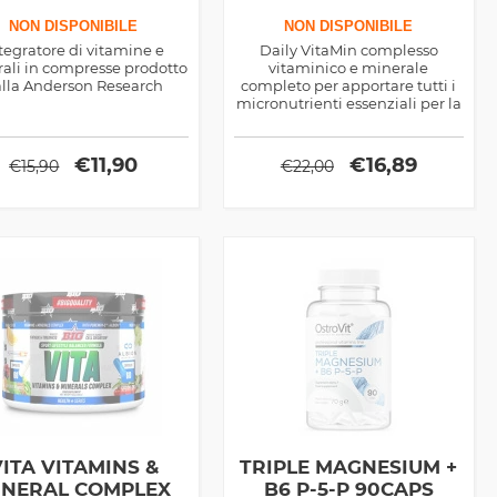
NON DISPONIBILE
NON DISPONIBILE
tegratore di vitamine e
Daily VitaMin complesso
ali in compresse prodotto
vitaminico e minerale
lla Anderson Research
completo per apportare tutti i
micronutrienti essenziali per la
salute e la prestazione sportiva,
assumere una compressa al
giorno
€
11,90
€
16,89
€
15,90
€
22,00
VITA VITAMINS &
TRIPLE MAGNESIUM +
INERAL COMPLEX
B6 P-5-P 90CAPS