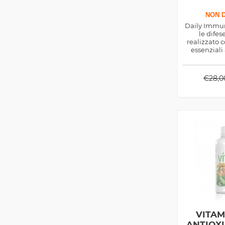
NON D
Daily Immun
le dife
realizzato 
essenziali 
composti i
naturali
sedentar
€
28,0
VITAM
ANTIOX