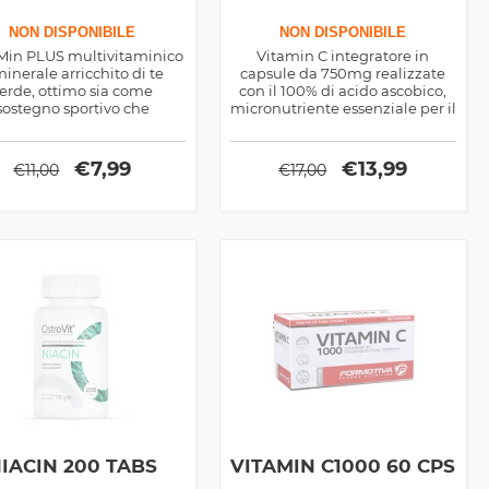
NON DISPONIBILE
NON DISPONIBILE
Min PLUS multivitaminico
Vitamin C integratore in
minerale arricchito di te
capsule da 750mg realizzate
erde, ottimo sia come
con il 100% di acido ascobico,
sostegno sportivo che
micronutriente essenziale per il
ergetico per la routine
corpo, ottimo antiossidante,
quotidiana
immunostimolante e di
sostegno sportivo
€
7,99
€
13,99
€
11,00
€
17,00
IACIN 200 TABS
VITAMIN C1000 60 CPS