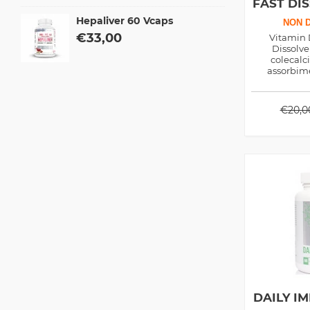
FAST DI
Hepaliver 60 Vcaps
NON D
€
33,00
Vitamin 
Dissolve
colecalci
assorbime
sostenere la
ma anche c
m
€
20,0
DAILY I