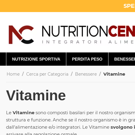
SPE
NUTRIZIONE SPORTIVA
PERDITA PESO
BENESSE
/
/
/
Vitamine
Home
Cerca per Categoria
Benessere
Vitamine
Le
Vitamine
sono composti basilari per il nostro organism
struttura e funzione. Anche se il nostro organismo è in g
dall'alimentazione e/o integratori. Le Vitamine
svolgono i
arrivare alla regolazione ormale.