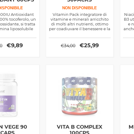
ISPONIBILE
NON DISPONIBILE
400IU Antioxidant
Vitamin Pack integratore di
Niac
100% tocoferolo, un
vitamine e minerali arricchito
B3 ut
ssidante, si tratta
di molti altri nutrienti, ottimo
e n
mina liposolubile
per coadiuvare il benessere e la
anche
aiuta il benessere
prestanza fisica, contiene
rpo e riduce
anche adattogeni e
ecchiamento
amminoacidi
€
9,89
€
25,99
00
€
34,00
N VEGE 90
VITA B COMPLEX
M
VCAPS
100CPS