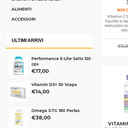
ALIMENTI
NON D
Vitamin C 
ACCESSORI
liquido a r
realizzato c
ott
immunostim
per una serie
ULTIMI ARRIVI
ambito salu
€
11,0
Performance E-Lite Salts 120
cps
€
17,00
Vitamin D3+ 30 Vcaps
€
14,00
Omega 3-TG 180 Perlas
€
38,00
VITAMI