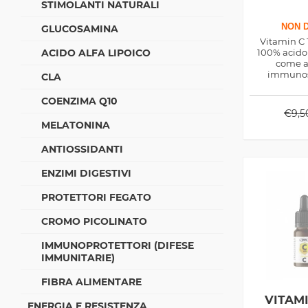
STIMOLANTI NATURALI
NON D
GLUCOSAMINA
Vitamin C 
ACIDO ALFA LIPOICO
100% acido
come a
immunost
CLA
sostegno ad 
effetti sa
COENZIMA Q10
€
9,5
MELATONINA
ANTIOSSIDANTI
ENZIMI DIGESTIVI
PROTETTORI FEGATO
CROMO PICOLINATO
IMMUNOPROTETTORI (DIFESE
IMMUNITARIE)
FIBRA ALIMENTARE
VITAM
ENERGIA E RESISTENZA