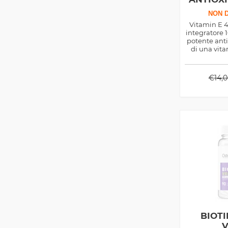
NON D
Vitamin E 
integratore 
potente antio
di una vita
essenziale, 
del co
l'iv
€
14,
BIOTI