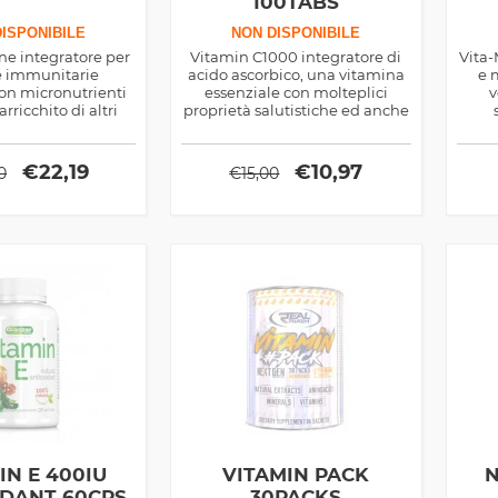
100TABS
ISPONIBILE
NON DISPONIBILE
e integratore per
Vitamin C1000 integratore di
Vita-
se immunitarie
acido ascorbico, una vitamina
e 
con micronutrienti
essenziale con molteplici
v
arricchito di altri
proprietà salutistiche ed anche
mmunostimolanti
di aiuto in ambito sportivo,
en
, ottimo sia per
spiccate proprietà antiossidanti
i che sportivi
€
22,19
€
10,97
0
€
15,00
IN E 400IU
VITAMIN PACK
N
IDANT 60CPS
30PACKS