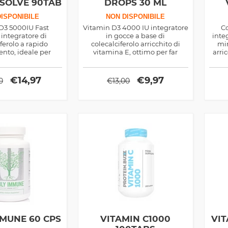
SSOLVE 90TAB
DROPS 30 ML
ISPONIBILE
NON DISPONIBILE
D3 5000IU Fast
Vitamin D3 4000 IU integratore
C
 integratore di
in gocce a base di
inte
ferolo a rapido
colecalciferolo arricchito di
min
nto, ideale per
vitamina E, ottimo per far
arri
 densità delle ossa
assorbire meglio il calcio ma
ome rinvigorente
ideale anche come
aschile
rinvigorente
€
14,97
€
9,97
0
€
13,00
MMUNE 60 CPS
VITAMIN C1000
VIT