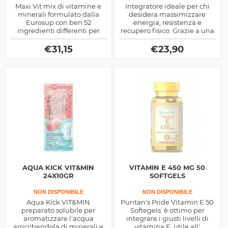
Maxi Vit mix di vitamine e
Integratore ideale per chi
minerali formulato dalla
desidera massimizzare
Eurosup con ben 52
energia, resistenza e
ingredienti differenti per
recupero fisico. Grazie a una
promuovere il benessere
formula avanzata con
fisico
precursori del coenzima
€
31,15
€
23,90
NAD+, potenzia il
metabolismo cellulare,
migliora le prestazioni
sportive e favorisce la
rigenerazione muscolare.
AQUA KICK VIT&MIN
VITAMIN E 450 MG 50
24X10GR
SOFTGELS
NON DISPONIBILE
NON DISPONIBILE
Aqua Kick VIT&MIN
Puritan's Pride Vitamin E 50
preparato solubile per
Softegels è ottimo per
aromatizzare l'acqua
integrare i giusti livelli di
arricchendola di minerali e
vitamina E, utile all'