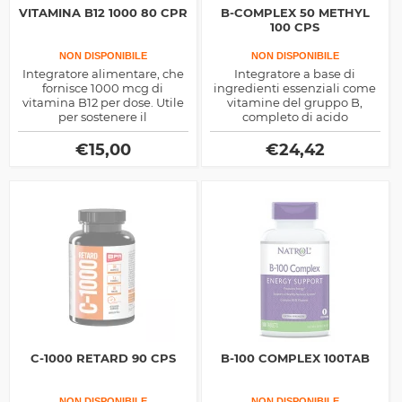
VITAMINA B12 1000 80 CPR
B-COMPLEX 50 METHYL
100 CPS
NON DISPONIBILE
NON DISPONIBILE
Integratore alimentare, che
Integratore a base di
fornisce 1000 mcg di
ingredienti essenziali come
vitamina B12 per dose. Utile
vitamine del gruppo B,
per sostenere il
completo di acido
metabolismo energetico, il
pantotenico,
sistema nervoso, la
niacina, tiamina, riboflavina
€
15,00
€
24,42
produzione di globuli rossi e
e biotina utili per il normale
la funzione immunitaria.
funzionamento
dell'organismo.
C-1000 RETARD 90 CPS
B-100 COMPLEX 100TAB
NON DISPONIBILE
NON DISPONIBILE