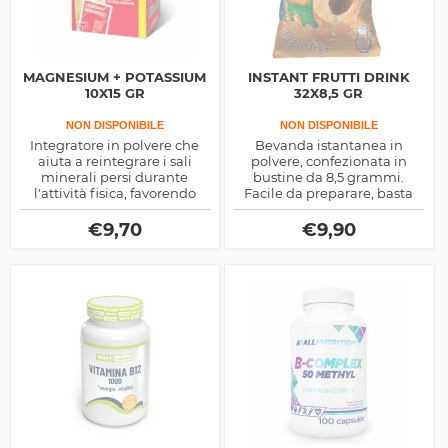
MAGNESIUM + POTASSIUM
INSTANT FRUTTI DRINK
10X15 GR
32X8,5 GR
NON DISPONIBILE
NON DISPONIBILE
Integratore in polvere che
Bevanda istantanea in
aiuta a reintegrare i sali
polvere, confezionata in
minerali persi durante
bustine da 8,5 grammi.
l'attività fisica, favorendo
Facile da preparare, basta
idratazione e recupero
mescolare il contenuto con
muscolare. Dal gusto al
acqua per ottenere una
€
9,70
€
9,90
limone, è ideale per ridurre
bevanda deliziosa e fruttata.
la fatica dopo allenamenti
intensi.