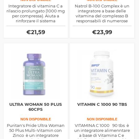
Integratore di vitamina C a
Natrol B-100 Complex è un
rilascio prolungato (1000 mg
integratore a base delle
per compressa). Aiuta a
vitamina del complesso B
rinforzare il sistema
responsabili di numerose
immunitario, combattere lo
funzioni all'interno del
stress ossidativo, e supporta
nostro organismo.
€
21,59
€
23,99
la sintesi del collagene per
ossa, pelle e articolazioni.
ULTRA WOMAN 50 PLUS
VITAMIN C 1000 90 TBS
60CPS
NON DISPONIBILE
NON DISPONIBILE
Puritan's Pride Ultra Woman
VITAMINA C 1000 90 tbs è
50 Plus Multi-Vitamin con
un integratore alimenntare
Zinco è un integratore
a base di Vitamina C e