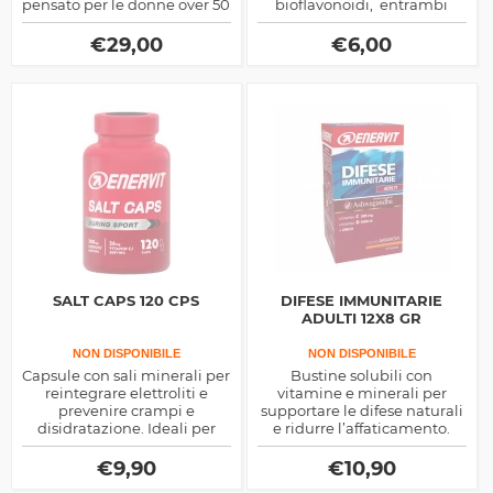
pensato per le donne over 50
bioflavonoidi, entrambi
, perfetto per inforzare ossa,
conosciuti per i loro rispettivi
unghie e capelli e per fornire
benefici per l'organismo, tra
€
29,00
€
6,00
un effetto antiossidante
cui l' ottimale produzione di
all'organismo.
collagene, il miglioramento
del sistema immunitario e i
grandi effetti antiossidanti,
perfetti per combattere lo
stress ossidativo.
SALT CAPS 120 CPS
DIFESE IMMUNITARIE
ADULTI 12X8 GR
NON DISPONIBILE
NON DISPONIBILE
Capsule con sali minerali per
Bustine solubili con
reintegrare elettroliti e
vitamine e minerali per
prevenire crampi e
supportare le difese naturali
disidratazione. Ideali per
e ridurre l’affaticamento.
sport di endurance e
Formula completa, gusto
allenamenti in condizioni di
gradevole, ideale per adulti.
€
9,90
€
10,90
caldo intenso.