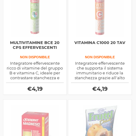
MULTIVITAMINE BCE 20
VITAMINA C1000 20 TAV
CPS EFFERVESCENTI
NON DISPONIBILE
NON DISPONIBILE
Integratore effervescente
Integratore effervescente
ricco di vitamine del gruppo
che supporta il sistema
B e vitamina C, ideale per
immunitario e riduce la
contrastare stanchezza e
stanchezza grazie all'alto
affaticamento. Sostiene il
apporto di vitamina C. Facile
metabolismo energetico e
da assumere, si scioglie in
€
4,19
€
4,19
offre un apporto pratico e
acqua offrendo un gusto
veloce di energia
piacevole e pratico da
quotidiana.
portare ovunque.