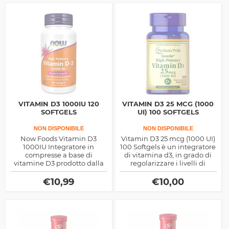
quotidiano.
VITAMIN D3 1000IU 120
VITAMIN D3 25 MCG (1000
SOFTGELS
UI) 100 SOFTGELS
NON DISPONIBILE
NON DISPONIBILE
Now Foods Vitamin D3
Vitamin D3 25 mcg (1000 UI)
1000IU Integratore in
100 Softgels è un integratore
compresse a base di
di vitamina d3, in grado di
vitamine D3 prodotto dalla
regolarizzare i livelli di
Now Foods
zucchero nel sangue e di
rinforzare il calcio delle ossa
€
10,99
€
10,00
e dei denti.