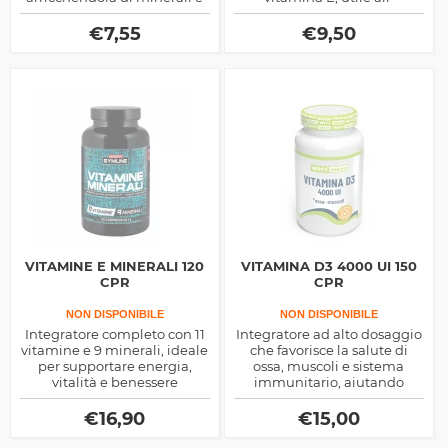
vitamine essenziali, ottimo
organismo per contrastare i
per sportivi ma anche per
radicali liberi, rinforzare il
€
7,55
€
9,50
soggetti sedentari che
sistema immunitario,
vogliono una spinta in più
contrastare l'
durante la giornata
invecchiamento cellulare
precoce e molto altro.
VITAMINE E MINERALI 120
VITAMINA D3 4000 UI 150
CPR
CPR
NON DISPONIBILE
NON DISPONIBILE
Integratore completo con 11
Integratore ad alto dosaggio
vitamine e 9 minerali, ideale
che favorisce la salute di
per supportare energia,
ossa, muscoli e sistema
vitalità e benessere
immunitario, aiutando
generale. Perfetto per
l’assorbimento di calcio e
affrontare impegni intensi,
fosforo. Senza glutine e
€
16,90
€
15,00
ridurre la stanchezza e
lattosio.
sostenere il metabolismo