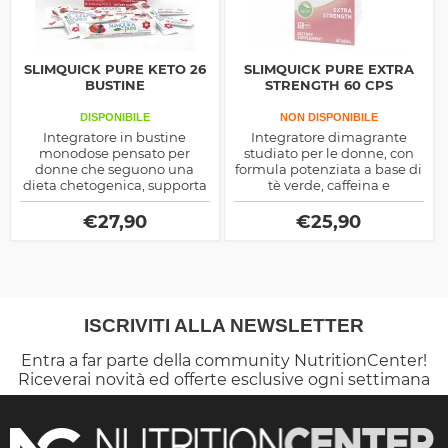
SLIMQUICK PURE KETO 26
SLIMQUICK PURE EXTRA
BUSTINE
STRENGTH 60 CPS
DISPONIBILE
NON DISPONIBILE
Integratore in bustine
Integratore dimagrante
monodose pensato per
studiato per le donne, con
donne che seguono una
formula potenziata a base di
dieta chetogenica, supporta
tè verde, caffeina e
il metabolismo dei grassi,
complesso brevettato
riduce la fame e aumenta
SQ11X™. Aiuta ad accelerare
€
27,90
€
25,90
energia.
il metabolismo, aumentare
l’energia, ridurre l’appetito e
contrastare la ritenzione
idrica, favorendo la perdita
di peso se associato a dieta
equilibrata e attività fisica.
ISCRIVITI ALLA NEWSLETTER
Entra a far parte della community NutritionCenter!
Riceverai novità ed offerte esclusive ogni settimana