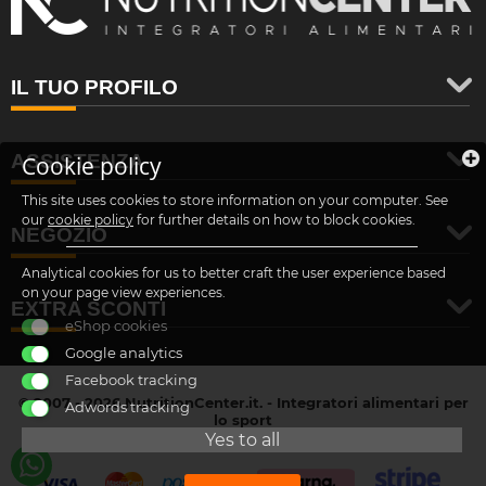
IL TUO PROFILO
ASSISTENZA
Cookie policy
This site uses cookies to store information on your computer. See
our
cookie policy
for further details on how to block cookies.
NEGOZIO
Analytical cookies for us to better craft the user experience based
on your page view experiences.
EXTRA SCONTI
eShop cookies
Google analytics
Facebook tracking
© 2007 - 2026 NutritionCenter.it. - Integratori alimentari per
Adwords tracking
lo sport
customer@nutritioncenter.it
Yes to all
- Cif: B-70838362