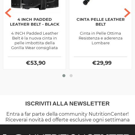
4 INCH PADDED
CINTA PELLE LEATHER
LEATHER BELT - BLACK
BELT
4 INCH Padded Leather
Cinta in Pelle Ottima
Belt è la nuova cinta in
Resistenza e aderenza
pelle imbottita della
Lombare
Gorilla Wear consigliata
per mantenere in
sicurezza la schiena
durante il workout
€
53,90
€
29,99
ISCRIVITI ALLA NEWSLETTER
Entra a far parte della community NutritionCenter!
Riceverai novità ed offerte esclusive ogni settimana