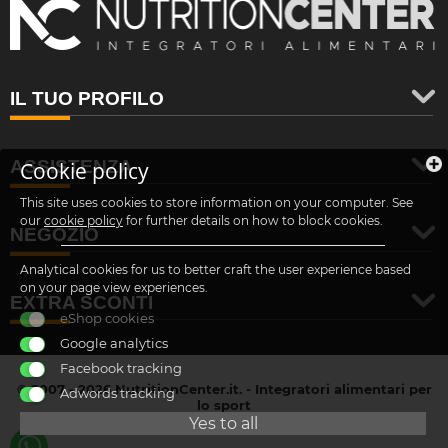
IL TUO PROFILO
ASSISTENZA
Cookie policy
This site uses cookies to store information on your computer. See
our
cookie policy
for further details on how to block cookies.
NEGOZIO
Analytical cookies for us to better craft the user experience based
on your page view experiences.
EXTRA SCONTI
eShop cookies
Google analytics
Facebook tracking
© 2007 - 2026 NutritionCenter.it. - Integratori alimentari per
Adwords tracking
lo sport
customer@nutritioncenter.it
Yes to all
- Cif: B-70838362