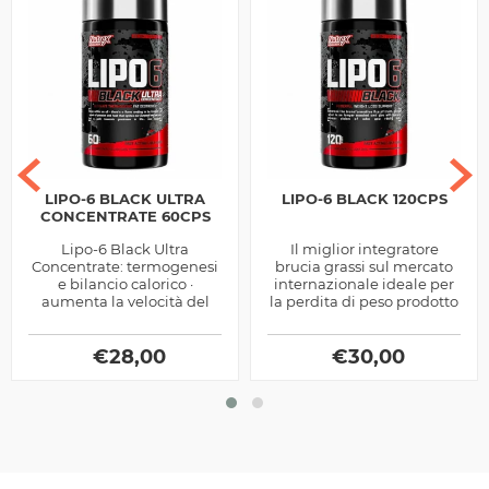
LIPO-6 BLACK ULTRA
LIPO-6 BLACK 120CPS
CONCENTRATE 60CPS
Lipo-6 Black Ultra
Il miglior integratore
Concentrate: termogenesi
brucia grassi sul mercato
e bilancio calorico ·
internazionale ideale per
aumenta la velocità del
la perdita di peso prodotto
metabolismo basale
dalla Nutrex
incrementando così il
dispendio calorico a...
€
28,00
€
30,00