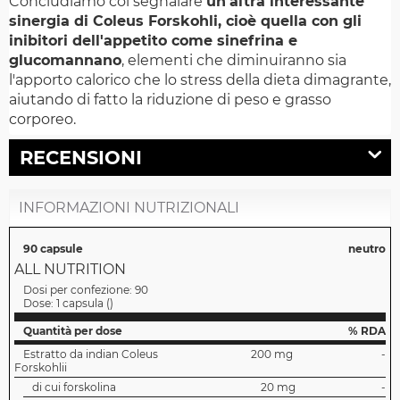
Concludiamo col segnalare
un'altra interessante
sinergia di Coleus Forskohli, cioè quella con gli
inibitori dell'appetito come sinefrina e
glucomannano
, elementi che diminuiranno sia
l'apporto calorico che lo stress della dieta dimagrante,
aiutando di fatto la riduzione di peso e grasso
corporeo.
RECENSIONI
INFORMAZIONI NUTRIZIONALI
90 capsule
neutro
ALL NUTRITION
Dosi per confezione:
90
Dose:
1 capsula
(
)
Quantità per dose
% RDA
Estratto da indian Coleus
200 mg
-
Forskohlii
di cui forskolina
20 mg
-