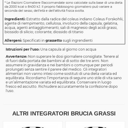
*
Le Razioni Giornaliere Raccomandate sono calcolate sulla base di una dieta
da 2000 kcal o 8400 kJ. Il proprio fabbisogno giornaliero può variare a
seconda del sesso, dell'età e dell'attività fisica svolta.
Ingredienti:
Estratto dalla radice del coleus indiano Coleus Forskohlii,
agente di riempimento; cellulosa, involucro della capsula; gelatina,
acqua, agenti antiagglomeranti; sali di magnesio degli acidi grassi,
biossido di silicio; colorante; diossido di titanio
Allergeni:
Specificati in
grassetto
sugli ingrendienti
Istruzioni per l'uso:
Una capsula al giorno con acqua
Avvertenze:
Non superare le dosi giornaliere consigliate. Tenere al
di fuori dalla portata dei bambini al di sotto dei tre anni. Non
assumere in gravidanza e nei bambini o comunque per periodi
prolungati senza sentire il parere del medico. Gli integratori
alimentari non vanno intesi come sostituti di una dieta variata ed
equilibrata. Ricordiamo l’importanza di seguire uno stile di vita sano
e un’alimentazione variata ed equilibrata. Conservare in luogo
fresco ed asciutto. Richiudere accuratamente la confezione dopo
l'uso.
ALTRI INTEGRATORI BRUCIA GRASSI