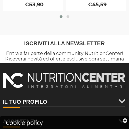
€
come...
53,90
articolazioni ed ossa
€
45,59
ISCRIVITI ALLA NEWSLETTER
Entra a far parte della community NutritionCenter!
Riceverai novità ed offerte esclusive ogni settimana
IL TUO PROFILO
ASSISTENZA
Cookie policy