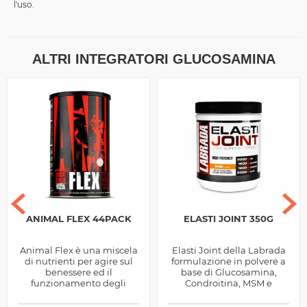
l'uso.
ALTRI INTEGRATORI GLUCOSAMINA
ANIMAL FLEX 44PACK
ELASTI JOINT 350G
Animal Flex è una miscela
Elasti Joint della Labrada
di nutrienti per agire sul
formulazione in polvere a
benessere ed il
base di Glucosamina,
funzionamento degli
Condroitina, MSM e
apparati che costituiscono
Collagene utile per
le articolazioni, ideale sia
mantenere in salute le