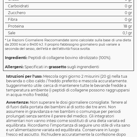
Carboidrati
0 gr
Zucchero
0 gr
Fibra
0 gr
Proteina
18 gr
Sale
0,1 gr
*
Le Razioni Giornaliere Raccomandate sono calcolate sulla base di una dieta
da 2000 kcal o 8400 kJ. Il proprio fabbisogno giornaliero può variare a
seconda del sesso, dell'età e dell'attività fisica svolta.
Ingredienti:
Peptidi di collagene bovino idrolizzato (100%).
Allergeni:
Specificati in
grassetto
sugli ingrendienti
Istruzioni per l'uso:
Mescola ogni giorno 2 misurini (20 g) nella tua
bevanda o cibo caldo / freddo preferito e mescola accuratamente.
Suggerimento utile: cerca di mantenere tutte le bevande fredde a
temperatura ambiente (i peptidi di collagene possono raggrupparsi
in acqua molto fredda).
Avvertenze:
Non superare le dosi giornaliere consigliate. Tenere al
di fuori dalla portata dei bambini al di sotto dei tre anni. Non
assumere in gravidanza e nei bambini o comunque per periodi
prolungati senza sentire il parere del medico. Gli integratori
alimentari non vanno intesi come sostituti di una dieta variata ed
equilibrata. Ricordiamo l’importanza di seguire uno stile di vita sano
e un’alimentazione variata ed equilibrata. Conservare in luogo
fresco ed asciutto. Richiudere accuratamente la confezione dopo