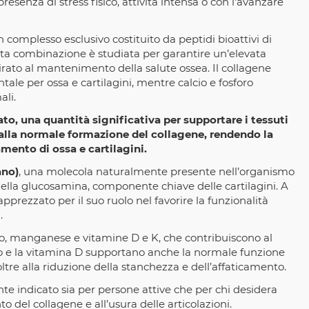
presenza di stress fisico, attività intensa o con l’avanzare
un complesso esclusivo costituito da peptidi bioattivi di
uesta combinazione è studiata per garantire un’elevata
irato al mantenimento della salute ossea. Il collagene
ale per ossa e cartilagini, mentre calcio e fosforo
ali.
o, una quantità significativa per supportare i tessuti
 alla normale formazione del collagene, rendendo la
mento di ossa e cartilagini.
ano)
, una molecola naturalmente presente nell’organismo
 della glucosamina, componente chiave delle cartilagini. A
pprezzato per il suo ruolo nel favorire la funzionalità
.
co, manganese e vitamine D e K, che contribuiscono al
o e la vitamina D supportano anche la normale funzione
tre alla riduzione della stanchezza e dell’affaticamento.
e indicato sia per persone attive che per chi desidera
o del collagene e all’usura delle articolazioni.