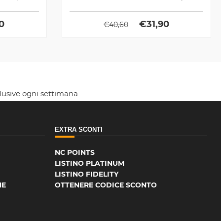
90
€
31,90
€
40,60
clusive ogni settimana
EXTRA SCONTI
NC POINTS
LISTINO PLATINUM
LISTINO FIDELITY
NE
OTTENERE CODICE SCONTO