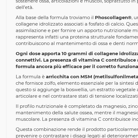
sostenere ossa, articolazioni e muscoli, soprattutto in 
dell’età.
Alla base della formula troviamo il
Phoscollagen®
, 
collagene idrolizzato associati a fosfato di calcio. Q
assimilazione e per fornire un apporto nutrizionale m
rappresenta infatti una proteina strutturale fondament
contribuiscono al mantenimento di ossa e denti norm
Ogni dose apporta 10 grammi di collagene idrolizzat
connettivi. La presenza di vitamina C contribuisce
formula ancora più efficace per il corretto funziona
La formula è
arricchita con MSM (metilsulfonilmet
che fornisce zolfo, elemento essenziale per la sintesi
questo si aggiunge la boswellia, un estratto vegetale a
articolare e nel contrastare stati di tensione localizzati
Il profilo nutrizionale è completato da magnesio, zin
mantenimento della salute ossea, mentre il magnesi
muscolare. La presenza di vitamina C contribuisce inol
Questa combinazione rende il prodotto particolarment
prevenire o contrastare i disagi legati al deteriorament