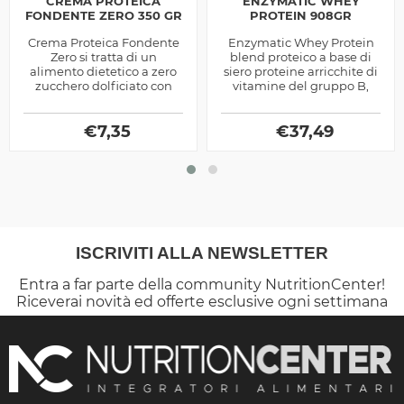
CREMA PROTEICA
ENZYMATIC WHEY
FONDENTE ZERO 350 GR
PROTEIN 908GR
Crema Proteica Fondente
Enzymatic Whey Protein
Zero si tratta di un
blend proteico a base di
alimento dietetico a zero
siero proteine arricchite di
zucchero dolficiato con
vitamine del gruppo B,
polioli, elevato apporto in
enzimi digestivi e
proteine isolate dal siero e
probiotici, ottimo subito
€
dalla...
7,35
€
dopo...
37,49
ISCRIVITI ALLA NEWSLETTER
Entra a far parte della community NutritionCenter!
Riceverai novità ed offerte esclusive ogni settimana