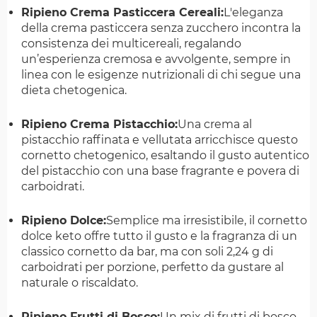
Ripieno Crema Pasticcera Cereali:
L'eleganza
della crema pasticcera senza zucchero incontra la
consistenza dei multicereali, regalando
un’esperienza cremosa e avvolgente, sempre in
linea con le esigenze nutrizionali di chi segue una
dieta chetogenica.
Ripieno Crema Pistacchio:
Una crema al
pistacchio raffinata e vellutata arricchisce questo
cornetto chetogenico, esaltando il gusto autentico
del pistacchio con una base fragrante e povera di
carboidrati.
Ripieno Dolce:
Semplice ma irresistibile, il cornetto
dolce keto offre tutto il gusto e la fragranza di un
classico cornetto da bar, ma con soli 2,24 g di
carboidrati per porzione, perfetto da gustare al
naturale o riscaldato.
Ripieno Frutti di Bosco:
Un mix di frutti di bosco