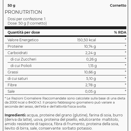
50 g
Cornetto
PRONUTRITION
Dosi per confezione:
1
Dose:
50 g
(
1 cornetto
)
Quantità per dose
% RDA
Valore Energetico
150,50 kcal
*
Proteine
10,74 g
*
Carboidrati
2,24 g
*
di cui Zuccheri
0,26 g
*
di cui Polioli
1,15 g
*
Grassi
10,66 g
*
di cui saturi
5,10 g
*
Fibre
2,78 g
*
Sale
0,05 g
*
*
Le Razioni Giornaliere Raccomandate sono calcolate sulla base di una dieta
da 2000 kcal o 8400 kJ. Il proprio fabbisogno giornaliero può variare a
seconda del sesso, dell'età e dell'attività fisica svolta.
Ingredienti:
acqua, proteine del grano (glutine), farina di soia, burro
(deriva da latte), uova, proteina del pisello, edulcorante: maltitolo,
amido resistente di tapioca, fibra di frumento, proteina della soia,
lievito di birra, sale, conservante: sorbato potassio.