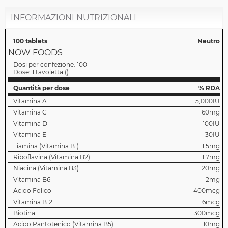
INFORMAZIONI NUTRIZIONALI
100 tablets
Neutro
NOW FOODS
Dosi per confezione:
100
Dose:
1 tavoletta
(
)
Quantità per dose
% RDA
Vitamina A
5,000IU
Vitamina C
60mg
Vitamina D
100IU
Vitamina E
30IU
Tiamina (Vitamina B1)
1.5mg
Riboflavina (Vitamina B2)
1.7mg
Niacina (Vitamina B3)
20mg
Vitamina B6
2mg
Acido Folico
400mcg
Vitamina B12
6mcg
Biotina
300mcg
Acido Pantotenico (Vitamina B5)
10mg