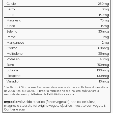
Calcio
250mg
Ferro
9mg
Iodio
150mg
Magnesio
75mg
Zinco
15mg
Selenio
35mcg
Rame
1mg
Manganese
2mg
Cromo
60mcg
Molibdeno
35mcg
Potassio
40mg
Boro
150mcg
Luteina
100mcg
Licopene
100mcg
Vanadio
10mcg
*
Le Razioni Giornaliere Raccomandate sono calcolate sulla base di una dieta
da 2000 kcal o 8400 kJ. Il proprio fabbisogno giornaliero può variare a
seconda del sesso, dell'età e dell'attività fisica svolta.
Ingredienti:
Acido stearico (fonte vegetale), sodica, cellulosa,
magnesio stearato (di origine vegetale), silice, rivestito con vegetali.
Contiene soia.