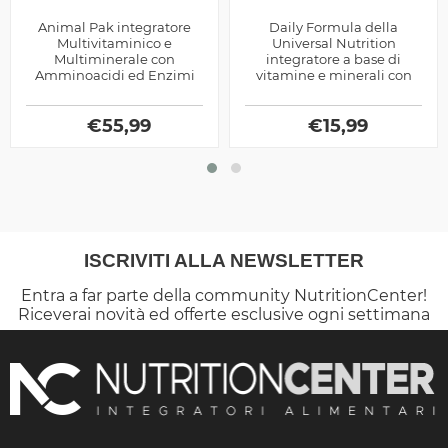
Animal Pak integratore
Daily Formula della
Multivitaminico e
Universal Nutrition
Multiminerale con
integratore a base di
Amminoacidi ed Enzimi
vitamine e minerali con
Digestivi prodotto dalla
aggiunta di estratti
Universal Nutrition, ottimo
vegetali, utile per favorire i
per chi pratica sport
€
55,99
numerosi processi...
€
15,99
ISCRIVITI ALLA NEWSLETTER
Entra a far parte della community NutritionCenter!
Riceverai novità ed offerte esclusive ogni settimana