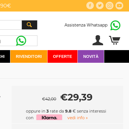
,90€
Assistenza Whatsapp
HI
RIVENDITORI
OFFERTE
NOVITÀ
+
€
29,39
€
42,00
oppure in
3
rate da
9.8
€ senza interessi
con
vedi info »