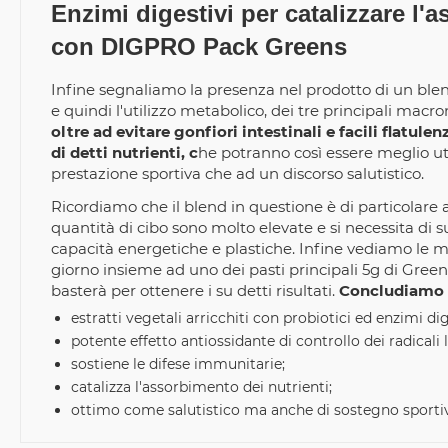
Enzimi digestivi per catalizzare l'
con DIGPRO Pack Greens
Infine segnaliamo la presenza nel prodotto di un blend
e quindi l'utilizzo metabolico, dei tre principali macro
oltre ad evitare gonfiori intestinali e facili flatul
di detti nutrienti, c
he potranno così essere meglio utili
prestazione sportiva che ad un discorso salutistico.
Ricordiamo che il blend in questione è di particolare 
quantità di cibo sono molto elevate e si necessita di su
capacità energetiche e plastiche. Infine vediamo le mo
giorno insieme ad uno dei pasti principali 5g di Gree
basterà per ottenere i su detti risultati.
Concludiamo c
estratti vegetali arricchiti con probiotici ed enzimi dig
potente effetto antiossidante di controllo dei radicali l
sostiene le difese immunitarie;
catalizza l'assorbimento dei nutrienti;
ottimo come salutistico ma anche di sostegno sporti