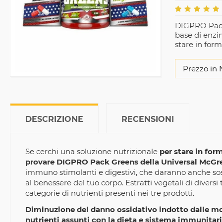
DIGPRO Pack 
base di enzim
stare in form
Prezzo in 
DESCRIZIONE
RECENSIONI
Se cerchi una soluzione nutrizionale
per stare in for
provare DIGPRO Pack Greens della Universal McGr
immuno stimolanti e digestivi, che daranno anche sos
al benessere del tuo corpo. Estratti vegetali di diversi 
categorie di nutrienti presenti nei tre prodotti.
Diminuzione del danno ossidativo indotto dalle mo
nutrienti assunti con la dieta e sistema immunitari