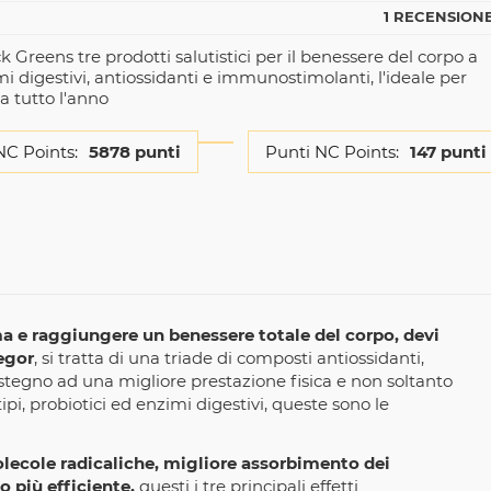
1 RECENSIONE
Greens tre prodotti salutistici per il benessere del corpo a
i digestivi, antiossidanti e immunostimolanti, l'ideale per
a tutto l'anno
NC Points:
5878 punti
Punti NC Points:
147 punti
ma e raggiungere un benessere totale del corpo, devi
egor
, si tratta di una triade di composti antiossidanti,
tegno ad una migliore prestazione fisica e non soltanto
tipi, probiotici ed enzimi digestivi, queste sono le
lecole radicaliche, migliore assorbimento dei
o più efficiente,
questi i tre principali effetti