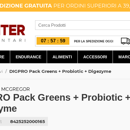
DIZIONE GRATUITA
PER ORDINI SUPERIORI A 39
07
57
58
:
:
PER LA SPEDIZIONE OGGI
RE
ENDURANCE
ALIMENTI
ACCESSORI
MARC
/
DIGPRO Pack Greens + Probiotic + Digezyme
vi
L MCGREGOR
O Pack Greens + Probiotic 
zyme
:
8425252000165