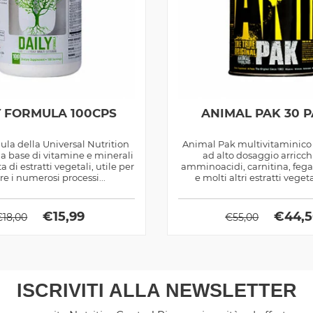
Y FORMULA 100CPS
ANIMAL PAK 30 
ula della Universal Nutrition
Animal Pak multivitaminico
 a base di vitamine e minerali
ad alto dosaggio arricch
 di estratti vegetali, utile per
amminoacidi, carnitina, fega
re i numerosi processi...
e molti altri estratti vege
adattogeni
€
15,99
€
44,
€
18,00
€
55,00
ISCRIVITI ALLA NEWSLETTER