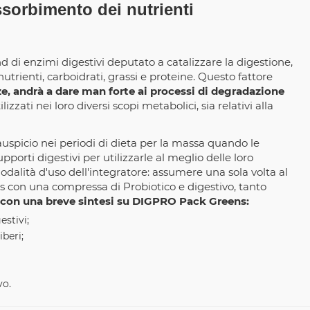
assorbimento dei nutrienti
 di enzimi digestivi deputato a catalizzare la digestione,
nutrienti, carboidrati, grassi e proteine. Questo fattore
enze, andrà a dare man forte ai processi di degradazione
zzati nei loro diversi scopi metabolici, sia relativi alla
auspicio nei periodi di dieta per la massa quando le
pporti digestivi per utilizzarle al meglio delle loro
dalità d'uso dell'integratore: assumere una sola volta al
ns con una compressa di Probiotico e digestivo, tanto
on una breve sintesi su DIGPRO Pack Greens:
estivi;
iberi;
vo.