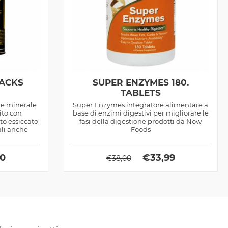
PACKS
SUPER ENZYMES 180.
TABLETS
 e minerale
Super Enzymes integratore alimentare a
ito con
base di enzimi digestivi per migliorare le
to essiccato
fasi della digestione prodotti da Now
tali anche
Foods
50
€
33,99
€
38,00