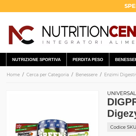
SPE
NUTRIZIONE SPORTIVA
PERDITA PESO
BENESSE
/
/
/
Home
Cerca per Categoria
Benessere
Enzimi Digesti
UNIVERSA
DIGPR
Dige
Codice SKU