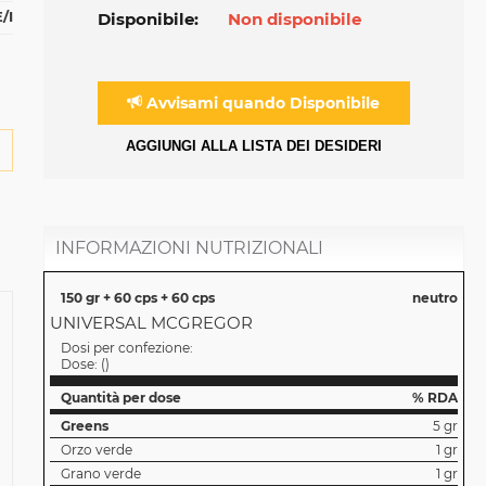
/I
Disponibile:
Non disponibile
Avvisami quando Disponibile
AGGIUNGI ALLA LISTA DEI DESIDERI
INFORMAZIONI NUTRIZIONALI
150 gr + 60 cps + 60 cps
neutro
UNIVERSAL MCGREGOR
Dosi per confezione:
Dose:
(
)
Quantità per dose
% RDA
Greens
5 gr
Orzo verde
1 gr
Grano verde
1 gr