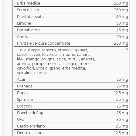
Erba medica
250 mg
Semi di Lino
250 mg
Plantata ovata
50 mg
Limone
50 mg
Barbabietola
25 mg
Carota
25 mg
Frutta e verdura concentrate
250 mg
di cui pepe, zenzero, broccoli, spinaci,
**
cavoli, cavoli, tè verde, lampone, banana,
kiwi, mango, prugna, calce, mirtilli, ananas,
arancia, pompelmo rosa, ciliegia, limone,
cavolfiori, Erba di grano, erba medica,
spirulina, clorella.
Acai
25 mg
Granada
25 mg
Papaia
12,5 mg
Spirulina
12,5 mg
Broccoli
25 mg
Bacche di Goji
25 mg
Uva
35 mg
Cardio Mariano
12,5 mg
Dente di Leone
12,5 mg