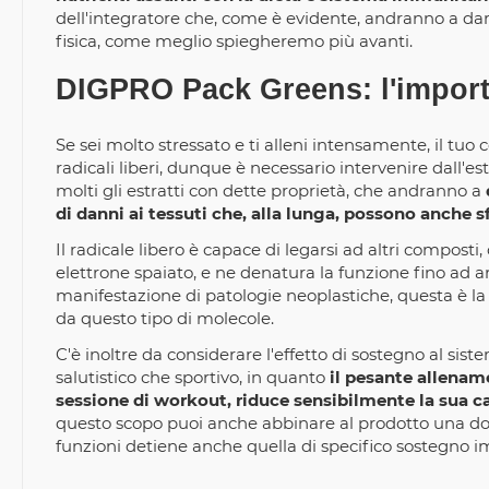
dell'integratore che, come è evidente, andranno a dar
fisica, come meglio spiegheremo più avanti.
DIGPRO Pack Greens: l'importan
Se sei molto stressato e ti alleni intensamente, il tu
radicali liberi, dunque è necessario intervenire dall'e
molti gli estratti con dette proprietà, che andranno a
di danni ai tessuti che, alla lunga, possono anche s
Il radicale libero è capace di legarsi ad altri compos
elettrone spaiato, e ne denatura la funzione fino ad a
manifestazione di patologie neoplastiche, questa è la
da questo tipo di molecole.
C'è inoltre da considerare l'effetto di sostegno al s
salutistico che sportivo, in quanto
il pesante allenam
sessione di workout, riduce sensibilmente la sua ca
questo scopo puoi anche abbinare al prodotto una d
funzioni detiene anche quella di specifico sostegno 