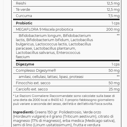
Reishi
12,5 mg
Tè verde
12,5 mg
Curcuma
7,5 mg
Probiotic
1 cps
MEGAFLORA 9 Miscela probiotica
200 mg
Bifidobacterium longum, Bifidobacterium
**
lactis, Bifidobacterium bifidum, Lactobacillus
bulgaricus, Lactococcus lactis, Lactobacillus
paracasei, Lactobacillus plantarum,
Lactobacillus salivarius, Enterococcus
faecium
Digezyme
1 cps
Complesso Digezyme®
50 mg
amilasi, cellulasi, lattasi, lipasi, proteasi
**
Finocchio ext. secco
50 mg
Carciofo ext. secco
25 mg
*
Le Razioni Giornaliere Raccomandate sono calcolate sulla base di
una dieta da 2000 kcal o 8400 kJ. Il proprio fabbisogno giornaliero
può variare a seconda del sesso, dell'età e dell'attività fisica svolta.
Ingredienti:
Greens 150 gr: Polidestrosio, Verde orzo
(Hordeum vulgare) e il grano (Triticum aestivum), citrato di
magnesio (17% di magnesio), erba medica (Medicago sativa),
semi di lino (Linum usitatissimum), frutta e verdura