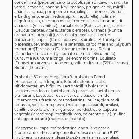
concentrati: (pepe, zenzero, broccoli, spinaci, cavoli, cavoli, tè
verde, lampone, banana, kiwi, mango, prugna, calce, mirtilli,
ananas, arancia, pompelmo rosa, ciliegia, limone, cavolfiori,
erba di grano, erba medica, spirulina, clorella) inulina e
oligofruttosio, Plantago ovata, limone (Citrus limonun), di
vinaccioli (Vitis vinifera), barbabietole (Beta vulgaris), carote
(Daucus carota), Acai (Euterpe oleracea), Granada (Punica
granatum), Broccoli (Brassica oleracea) Goji (Lycium
barbarum), papaia (Carica papaya), Spirulina (Arthrospira
platensis), tè verde (Camellia sinensis), cardo mariano (Silybum
marianum)Tarassaco (Taraxacum officinalis), Reishi
(Ganoderma licidium) gluconato di zinco (13% di zinco),
Curcuma (Curcuma longa), selenometionina, Equiseto
(Equisetum arvense), Aloe vera, solfato di rame (39% di rame) ,
Biotina (D-biotina).
Probiotici 60 caps: megaflora 9-probiotico Blend
(Bifidobacterium longum, Bifidobacterium lactis,
Bifidobacterium bifidum, Lactobacillus bulgaricus,
Lactococcus lactis, Lactobacillus paracasei, Lactobacillus
plantarum, Lactobacillus salivarius, a base di amido
Enterococcus faecium, maltodestrina, inulina, cloruro di
potassio, solfato magnesio, fruttooligosaccaridi, amilasi,
vanillina e solfato di manganese), polidestrosio, capsula
vegetale (idrossipropilmetilcellulosa, colorante e-171), inulina,
antiagglomeranti (magnesio stearato).
Digezyme 60 caps: maltodestrina, capsula vegetale
(addensante: idrossipropilmetilcellulosa e coloranti E-171),
multi-enzimatici complessi DigeZyme: (amilasi, cellulasi,