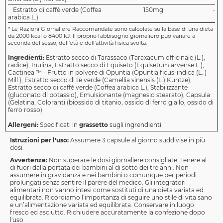
Estratto di caffè verde (Coffea
150mg
-
arabica L.)
*
Le Razioni Giornaliere Raccomandate sono calcolate sulla base di una dieta
da 2000 kcal o 8400 kJ. Il proprio fabbisogno giornaliero può variare a
seconda del sesso, dell'età e dell'attività fisica svolta.
Ingredienti:
Estratto secco di Tarassaco (Taraxacum officinale (L.),
radice), Inulina, Estratto secco di Equiseto (Equisetum arvense L.),
Cactinea ™ - Frutto in polvere di Opuntia (Opuntia ficus-indica (L. )
Mill.), Estratto secco di tè verde (Camellia sinensis (L.) Kuntze),
Estratto secco di caffè verde (Coffea arabica L.), Stabilizzante
(gluconato di potassio), Emulsionante (magnesio stearato), Capsula
(Gelatina, Coloranti (biossido di titanio, ossido di ferro giallo, ossido di
ferro rosso)
Allergeni:
Specificati in
grassetto
sugli ingrendienti
Istruzioni per l'uso:
Assumere 3 capsule al giorno suddivise in più
dosi.
Avvertenze:
Non superare le dosi giornaliere consigliate. Tenere al
di fuori dalla portata dei bambini al di sotto dei tre anni. Non
assumere in gravidanza e nei bambini o comunque per periodi
prolungati senza sentire il parere del medico. Gli integratori
alimentari non vanno intesi come sostituti di una dieta variata ed
equilibrata. Ricordiamo l’importanza di seguire uno stile di vita sano
e un’alimentazione variata ed equilibrata. Conservare in luogo
fresco ed asciutto. Richiudere accuratamente la confezione dopo
l'uso.