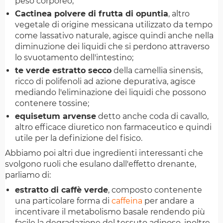
peso corporeo;
Cactinea polvere di frutta di opuntia
, altro
vegetale di origine messicana utilizzato da tempo
come lassativo naturale, agisce quindi anche nella
diminuzione dei liquidi che si perdono attraverso
lo svuotamento dell'intestino;
te verde estratto secco
della camellia sinensis,
ricco di polifenoli ad azione depurativa, agisce
mediando l'eliminazione dei liquidi che possono
contenere tossine;
equisetum arvense
detto anche coda di cavallo,
altro efficace diuretico non farmaceutico e quindi
utile per la definizione del fisico.
Abbiamo poi altri due ingredienti interessanti che
svolgono ruoli che esulano dall'effetto drenante,
parliamo di:
estratto di caffè verde
, composto contenente
una particolare forma di
caffeina
per andare a
incentivare il metabolismo basale rendendo più
facile la degradazione del tessuto adiposo, inoltre