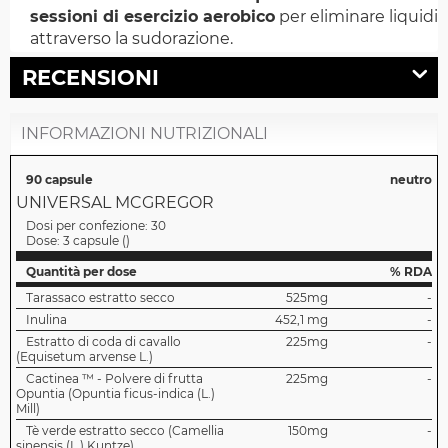
sessioni di esercizio aerobico
per eliminare liquidi
attraverso la sudorazione.
RECENSIONI
INFORMAZIONI NUTRIZIONALI
90 capsule
neutro
UNIVERSAL MCGREGOR
Dosi per confezione:
30
Dose:
3 capsule
(
)
Quantità per dose
% RDA
Tarassaco estratto secco
525mg
-
Inulina
452,1 mg
-
Estratto di coda di cavallo
225mg
-
(Equisetum arvense L.)
Cactinea ™ - Polvere di frutta
225mg
-
Opuntia (Opuntia ficus-indica (L.)
Mill)
Tè verde estratto secco (Camellia
150mg
-
sinensis (L.) Kuntze)