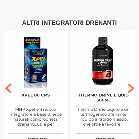
ALTRI INTEGRATORI DRENANTI
XPEL 80 CPS
THERMO DRINE LIQUID
500ML
MHP Xpel è il nuovo
Thermo Drine Liquid è un
integratore a base di erbe
termogenico drenante
naturali con proprietà
liquido a rapido rilascio,
drenanti, utile per
che oltre a favorire il
facilitare l'eliminazione
drenaggio dei liquidi e la
dei liquidi accumulati e
lipolisi, ti...